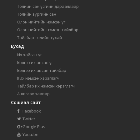
Толийн сан үсгийн дарааллаар
Толийн зургийн сан
Олон нийтийн нэмсэн үг
Олон нийтийн нэмсэн тайлбар
Тайлбар толийн тухай
Бусад
Их хайсан үг
Үнэлгээ их авсан үг
Үнэлгээ их авсан тайлбар
Үг их нэмсэн хэрэглэгч
Тайлбар их нэмсэн хэрэглэгч
Ашиглах заавар
Сошиал сайт
Facebook
Twitter
Google Plus
Youtube