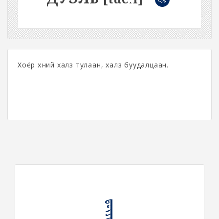
Хоёр хүний халз тулаан, халз буудалцаан.
ᠳ᠋ᠦᠶᠧᠯ