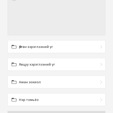
Өргөн хэрэглээний үг
Явцуу хэрэглээний үг
Аман зохиол
Нэр томьёо