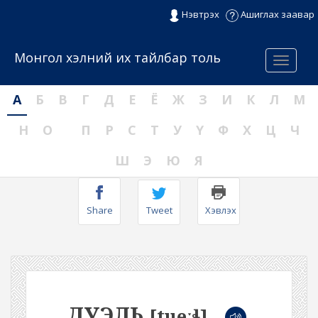
Нэвтрэх
Ашиглах заавар
Монгол хэлний их тайлбар толь
Menu
А
Б
В
Г
Д
Е
Ё
Ж
З
И
К
Л
М
Н
О
П
Р
С
Т
У
Ү
Ф
Х
Ц
Ч
Ш
Э
Ю
Я
Share
Tweet
Хэвлэх
ДУЭЛЬ
[tueːɬ]