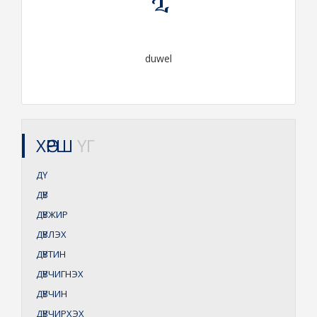
duwel
ХӨРШ
ҮГ
ДҮ
ДҮВ
ДҮВЖИР
ДҮВЛЭХ
ДҮВТИН
ДҮВЧИГНЭХ
ДҮВЧИН
ДҮВЧИРХЭХ