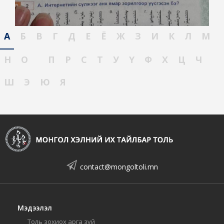
А
Б
В
Г
Д
Е
Ё
Ж
З
И
К
Л
М
Н
О
П
Р
С
Т
У
Ү
Ф
Х
Ц
Ч
Ш
Э
Ю
Я
contact@mongoltoli.mn
Мэдээлэл
Толь зохиох арга зүй