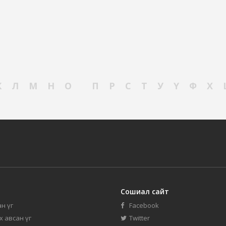
К
Л
М
Н
О
П
Р
С
Т
У
Ү
Ф
Х
Сошиал сайт
н үг
Facebook
их авсан үг
Twitter