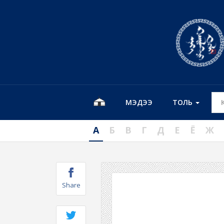
МЭДЭЭ
ТОЛЬ
А
Б
В
Г
Д
Е
Ё
Ж
Share