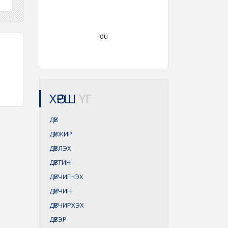
dü
ХӨРШ
ҮГ
ДҮВ
ДҮВЖИР
ДҮВЛЭХ
ДҮВТИН
ДҮВЧИГНЭХ
ДҮВЧИН
ДҮВЧИРХЭХ
ДҮВЭР