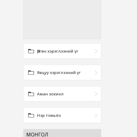
Өргөн хэрэглээний үг
Явцуу хэрэглээний үг
Аман зохиол
Нэр томьёо
МОНГОЛ