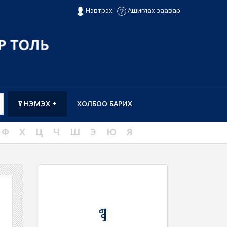
Нэвтрэх
Ашиглах заавар
ҮГ НЭМЭХ +
ХОЛБОО БАРИХ
Ф
Х
Ц
Ч
Ш
Э
Ю
Я
ᠳ᠋ᠦ᠋