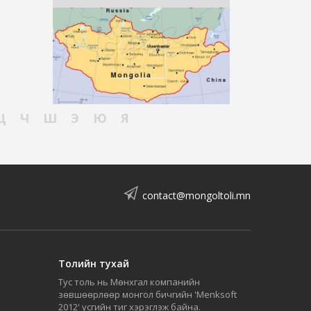
Ц
Ч
Ш
Э
Ю
Я
contact@mongoltoli.mn
Толийн тухай
Тус толь нь Мөнхгал компанийн
зөвшөөрлөөр монгол бичгийн 'Menksoft
2012' үсгийн тиг хэрэглэж байна.