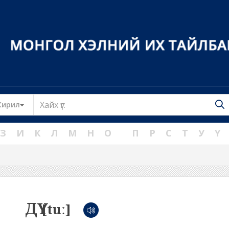
Toggle Dropdown
Кирил
З
И
К
Л
М
Н
О
П
Р
С
Т
У
Ү
ДҮ
[tuː]