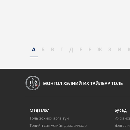
А
Б
В
Г
Д
Е
Ё
Ж
З
И
Мэдээлэл
Бусад
Толь зохиох арга зүй
Их хайса
Толийн сан үсгийн дарааллаар
Үнэлгээ 