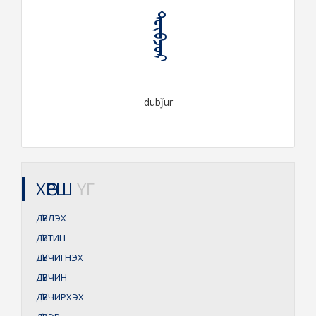
ᠳᠦᠪᠵᠦᠷ
dübǰür
ХӨРШ
ҮГ
ДҮВЛЭХ
ДҮВТИН
ДҮВЧИГНЭХ
ДҮВЧИН
ДҮВЧИРХЭХ