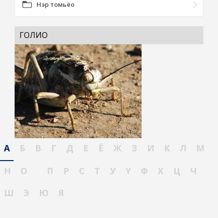
Нэр томьёо
ГОЛИО
А
Б
В
Г
Д
Е
Ё
Ж
З
И
К
Л
М
Н
О
П
Р
С
Т
У
Ү
Ф
Х
Ц
Ч
Ш
Э
Ю
Я