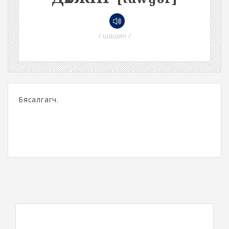
/ шашин /
Бясалгагч.