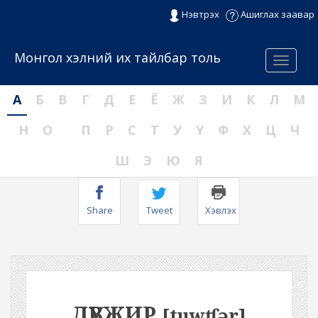
Нэвтрэх
Ашиглах заавар
Монгол хэлний их тайлбар толь
Menu
А
Б
В
Г
Д
Е
Ё
Ж
З
И
К
Л
М
Н
О
П
Р
С
Т
У
Ү
Ф
Х
Ц
Ч
Ш
Э
Ю
Я
Share
Tweet
Хэвлэх
ДҮВЖИР
[tuwʧər]