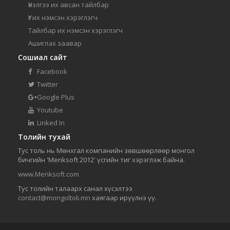
Үнэлгээ их авсан тайлбар
Үг их нэмсэн хэрэглэгч
Тайлбар их нэмсэн хэрэглэгч
Ашиглах заавар
Сошиал сайт
Facebook
Twitter
Google Plus
Youtube
Linked In
Толийн тухай
Тус толь нь Мөнхгал компанийн зөвшөөрлөөр монгол
бичгийн 'Menksoft 2012' үсгийн тиг хэрэглэж байна.
www.Menksoft.com
Тус толийн талаарх санал хүсэлтээ
contact@mongoltoli.mn
хаягаар ирүүлнэ үү.