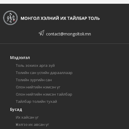
contact@mongoltoli.mn
Мэдээлэл
Толь зохиох арга зүй
Толийн сан үсгийн дарааллаар
Толийн зургийн сан
Олон нийтийн нэмсэн үг
Олон нийтийн нэмсэн тайлбар
Тайлбар толийн тухай
Бусад
Их хайсан үг
Үнэлгээ их авсан үг