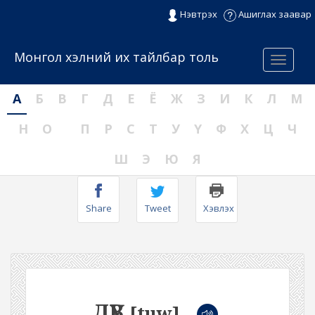
Нэвтрэх
Ашиглах заавар
Монгол хэлний их тайлбар толь
Menu
А
Б
В
Г
Д
Е
Ё
Ж
З
И
К
Л
М
Н
О
П
Р
С
Т
У
Ү
Ф
Х
Ц
Ч
Ш
Э
Ю
Я
Share
Tweet
Хэвлэх
ДҮВ
[tuw]