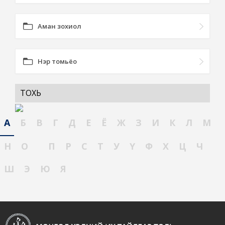
Аман зохиол
Нэр томьёо
ТОХЬ
А
Б
В
Г
Д
Е
Ё
Ж
З
И
К
Л
М
Н
О
П
Р
С
Т
У
Ү
Ф
Х
Ц
Ч
Ш
Э
Ю
Я