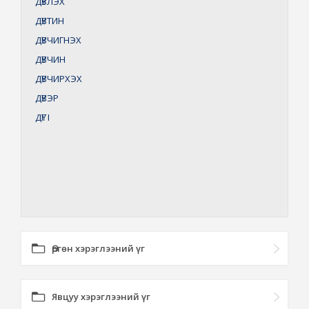
ДҮВЛЭХ
ДҮВТИН
ДҮВЧИГНЭХ
ДҮВЧИН
ДҮВЧИРХЭХ
ДҮВЭР
ДҮГ
I
Өргөн хэрэглээний үг
Явцуу хэрэглээний үг