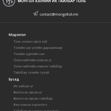
contact@mongoltoli.mn
Мэдээлэл
Толь зохиох арга зүй
Толийн сан үсгийн дарааллаар
Толийн зургийн сан
Олон нийтийн нэмсэн үг
Олон нийтийн нэмсэн тайлбар
Тайлбар толийн тухай
Бусад
Их хайсан үг
Үнэлгээ их авсан үг
Үнэлгээ их авсан тайлбар
Үг их нэмсэн хэрэглэгч
Тайлбар их нэмсэн хэрэглэгч