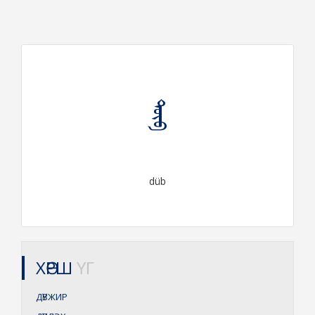
ᠳᠦᠪ
düb
ХӨРШ
ҮГ
ДҮВЖИР