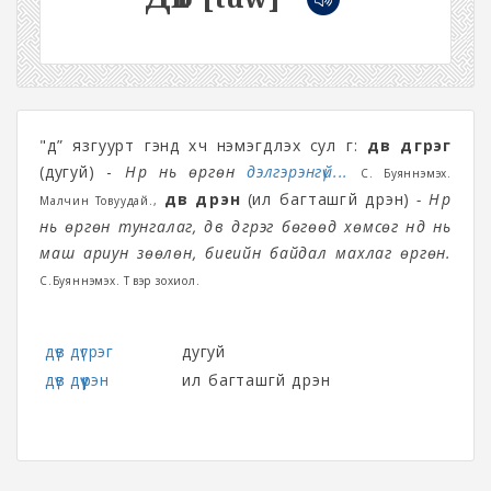
"дү” язгуурт үгэнд хүч нэмэгдүүлэх сул үг:
дүв дүгрэг
(дугуй) -
Нүүр нь өргөн
дэлгэрэнгүй...
С. Буяннэмэх.
дүв дүүрэн
(илүү багташгүй дүүрэн)
- Нүүр
Малчин Товуудай.,
нь өргөн тунгалаг, дүв дүгрэг бөгөөд хөмсөг нүд нь
маш ариун зөөлөн, биеийн байдал махлаг өргөн.
С.Буяннэмэх. Түүвэр зохиол.
дүв дүгрэг
дугуй
дүв дүүрэн
илүү багташгүй дүүрэн