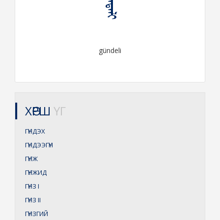
ᠭᠦᠨᠳᠡᠯᠢ
gündeli
ХӨРШ
ҮГ
ГҮНДЭХ
ГҮНДЭЭГҮН
ГҮНЖ
ГҮНЖИД
ГҮНЗ
I
ГҮНЗ
II
ГҮНЗГИЙ