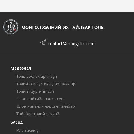
contact@mongoltoli.mn
Мэдээлэл
Толь зохиох арга зүй
Толийн сан үсгийн дарааллаар
Толийн зургийн сан
Олон нийтийн нэмсэн үг
Олон нийтийн нэмсэн тайлбар
Тайлбар толийн тухай
Бусад
Их хайсан үг