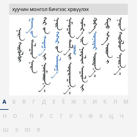
хуучин монгол бичгээс хөрвүүлэх
А
Б
В
Г
Д
Е
Ё
Ж
З
И
К
Л
М
Н
О
П
Р
С
Т
У
Ү
Ф
Х
Ц
Ч
Ш
Э
Ю
Я