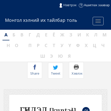
Нэвтрэх
Ашиглах заавар
Монгол хэлний их тайлбар толь
Menu
А
Б
В
Г
Д
Е
Ё
Ж
З
И
К
Л
М
Н
О
П
Р
С
Т
У
Ү
Ф
Х
Ц
Ч
Ш
Э
Ю
Я
Share
Tweet
Хэвлэх
ГҮНДЭЛ
[kuntəɬ]