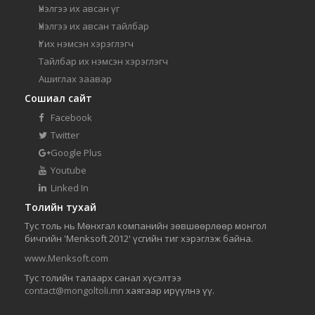
Үнэлгээ их авсан үг
Үнэлгээ их авсан тайлбар
Үг их нэмсэн хэрэглэгч
Тайлбар их нэмсэн хэрэглэгч
Ашиглах заавар
Сошиал сайт
Facebook
Twitter
Google Plus
Youtube
Linked In
Толийн тухай
Тус толь нь Мөнхгал компанийн зөвшөөрлөөр монгол
бичгийн 'Menksoft 2012' үсгийн тиг хэрэглэж байна.
www.Menksoft.com
Тус толийн талаарх санал хүсэлтээ
contact@mongoltoli.mn
хаягаар ирүүлнэ үү.