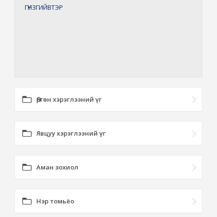
ГҮНЗГИЙВТЭР
Өргөн хэрэглээний үг
Явцуу хэрэглээний үг
Аман зохиол
Нэр томьёо