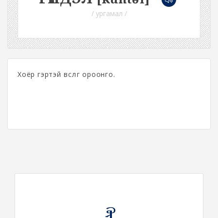
/ ургамал /
Хоёр гэртэй өвслөг ороонго.