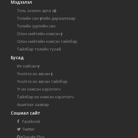
Мэдээлэл
Толь зохиох арга зүй
Толийн сан үсгийн дарааллаар
Толийн зургийн сан
Олон нийтийн нэмсэн үг
Олон нийтийн нэмсэн тайлбар
Тайлбар толийн тухай
Бусад
Их хайсан үг
Үнэлгээ их авсан үг
Үнэлгээ их авсан тайлбар
Үг их нэмсэн хэрэглэгч
Тайлбар их нэмсэн хэрэглэгч
Ашиглах заавар
Сошиал сайт
Facebook
Twitter
Google Plus