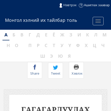
Нэвтрэх
Ашиглах заавар
Монгол хэлний их тайлбар толь
Menu
А
Б
В
Г
Д
Е
Ё
Ж
З
И
К
Л
М
Н
О
П
Р
С
Т
У
Ү
Ф
Х
Ц
Ч
Ш
Э
Ю
Я
Share
Tweet
Хэвлэх
ГАГАГАРДУУЛАХ