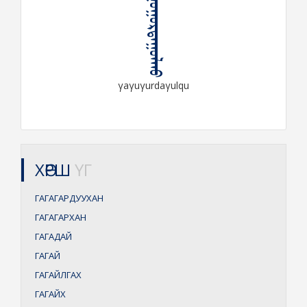
ᠭᠠᠭᠤᠭᠤᠷᠳᠠᠭᠤᠯᠬᠤ
γaγuγurdaγulqu
ХӨРШ
ҮГ
ГАГАГАРДУУХАН
ГАГАГАРХАН
ГАГАДАЙ
ГАГАЙ
ГАГАЙЛГАХ
ГАГАЙХ