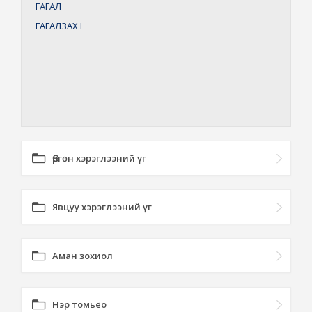
ГАГАЛ
ГАГАЛЗАХ
I
Өргөн хэрэглээний үг
Явцуу хэрэглээний үг
Аман зохиол
Нэр томьёо