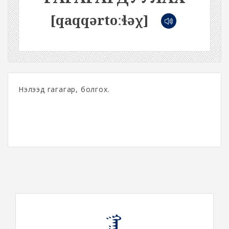
[qaqqərtoːɬəχ]
Нэлээд гагагар, болгох.