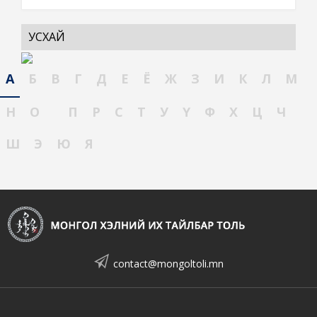
УСХАЙ
А
Б
В
Г
Д
Е
Ё
Ж
З
И
К
Л
М
Н
О
П
Р
С
Т
У
Ү
Ф
Х
Ц
Ч
Ш
Э
Ю
Я
contact@mongoltoli.mn