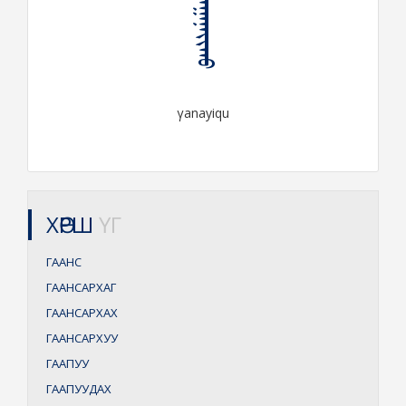
ᠭᠠᠭᠠᠨᠠᠶᠢᠬᠤ
γanayiqu
ХӨРШ
ҮГ
ГААНС
ГААНСАРХАГ
ГААНСАРХАХ
ГААНСАРХУУ
ГААПУУ
ГААПУУДАХ