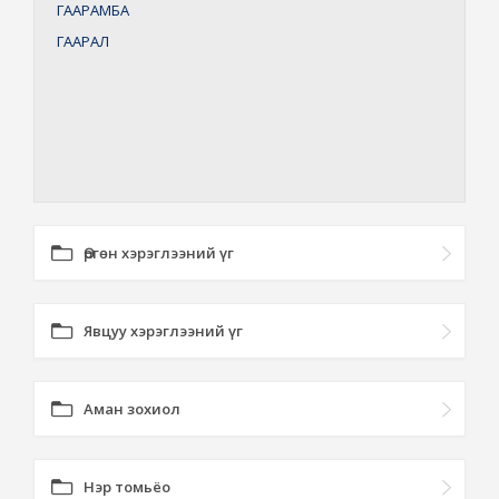
ГААРАМБА
ГААРАЛ
Өргөн хэрэглээний үг
Явцуу хэрэглээний үг
Аман зохиол
Нэр томьёо