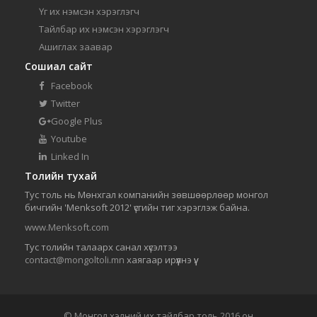
Үг их нэмсэн хэрэглэгч
Тайлбар их нэмсэн хэрэглэгч
Ашиглах заавар
Сошиал сайт
Facebook
Twitter
Google Plus
Youtube
Linked In
Толийн тухай
Тус толь нь Мөнхгал компанийн зөвшөөрлөөр монгол
бичгийн 'Menksoft 2012' үсгийн тиг хэрэглэж байна.
www.Menksoft.com
Тус толийн талаарх санал хүсэлтээ
contact@mongoltoli.mn
хаягаар ирүүлнэ үү.
© Монгол хэлний их тайлбар толь 2016 он