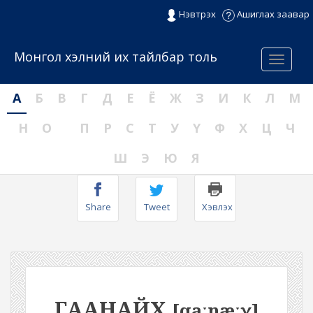
Нэвтрэх
Ашиглах заавар
Монгол хэлний их тайлбар толь
Menu
А
Б
В
Г
Д
Е
Ё
Ж
З
И
К
Л
М
Н
О
П
Р
С
Т
У
Ү
Ф
Х
Ц
Ч
Ш
Э
Ю
Я
Share
Tweet
Хэвлэх
ГААНАЙХ
[qaːnæːχ]