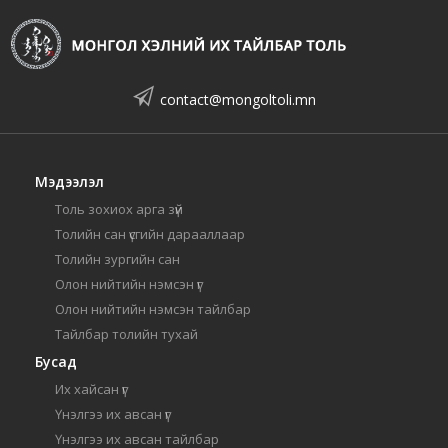
contact@mongoltoli.mn
Мэдээлэл
Толь зохиох арга зүй
Толийн сан үсгийн дарааллаар
Толийн зургийн сан
Олон нийтийн нэмсэн үг
Олон нийтийн нэмсэн тайлбар
Тайлбар толийн тухай
Бусад
Их хайсан үг
Үнэлгээ их авсан үг
Үнэлгээ их авсан тайлбар