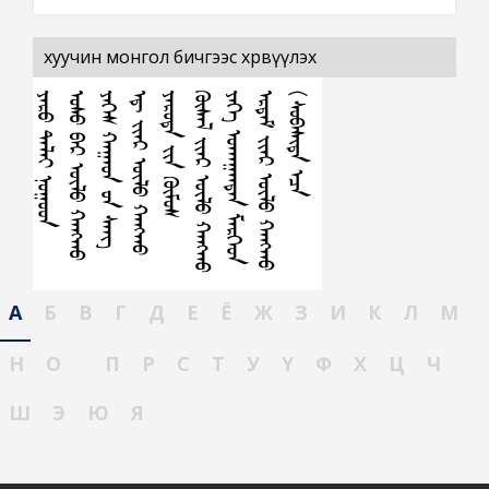
хуучин монгол бичгээс хөрвүүлэх
А
Б
В
Г
Д
Е
Ё
Ж
З
И
К
Л
М
Н
О
П
Р
С
Т
У
Ү
Ф
Х
Ц
Ч
Ш
Э
Ю
Я