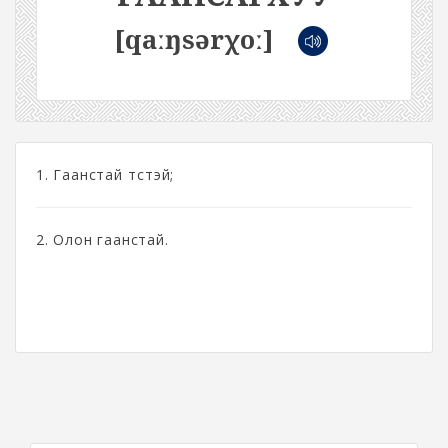
[qaːŋsərχoː]
1. Гаанстай төстэй;
2. Олон гаанстай.