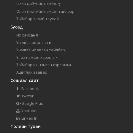
Олон нийтийн нэмсэн үг
Олон нийтийн нэмсэн тайлбар
Тайлбар толийн тухай
Бусад
Их хайсан үг
Үнэлгээ их авсан үг
Үнэлгээ их авсан тайлбар
Үг их нэмсэн хэрэглэгч
Тайлбар их нэмсэн хэрэглэгч
Ашиглах заавар
Сошиал сайт
Facebook
Twitter
Google Plus
Youtube
Linked In
Толийн тухай