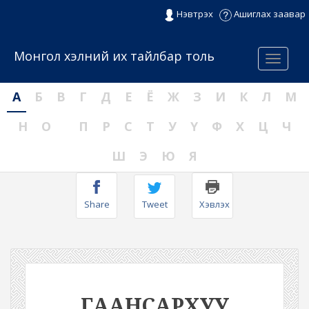
Нэвтрэх
Ашиглах заавар
Монгол хэлний их тайлбар толь
Menu
А
Б
В
Г
Д
Е
Ё
Ж
З
И
К
Л
М
Н
О
П
Р
С
Т
У
Ү
Ф
Х
Ц
Ч
Ш
Э
Ю
Я
Share
Tweet
Хэвлэх
ГААНСАРХУУ