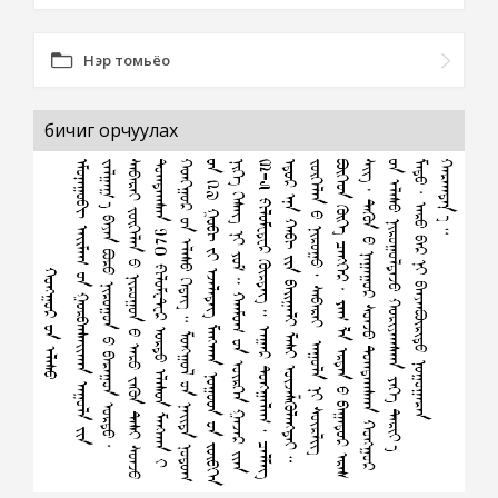
Нэр томьёо
бичиг орчуулах