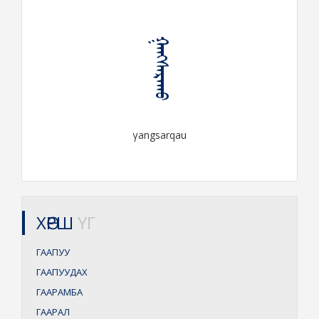
ᠭᠠᠩᠰᠠᠷᠬᠠᠤ
γangsarqau
ХӨРШ
ҮГ
ГААПУУ
ГААПУУДАХ
ГААРАМБА
ГААРАЛ