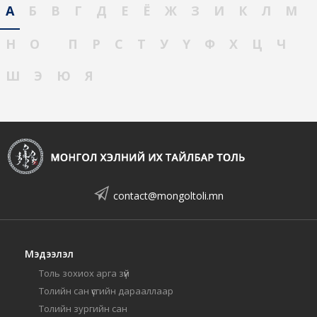
А
Б
В
Г
Д
Е
Ё
Ж
З
И
К
Л
М
Н
О
П
Р
С
Т
У
Ү
Ф
Х
Ц
Ч
Ш
Э
Ю
Я
contact@mongoltoli.mn
Мэдээлэл
Толь зохиох арга зүй
Толийн сан үсгийн дарааллаар
Толийн зургийн сан