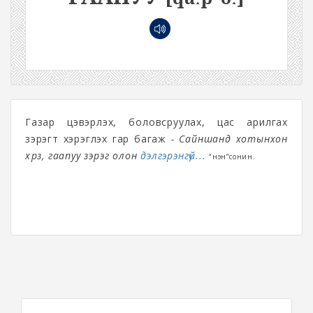
Газар цэвэрлэх, боловсруулах, цас арилгах
зэрэгт хэрэглэх гар багаж
- Сайншанд хотынхон
хүрз, гаапуу зэрэг олон
дэлгэрэнгүй...
“Үнэн”сонин.