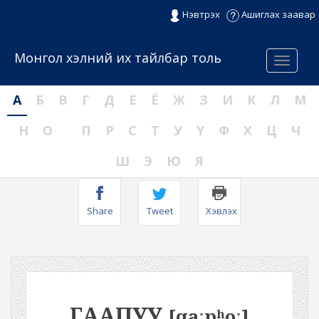
Нэвтрэх
Ашиглах заавар
Монгол хэлний их тайлбар толь
Menu
А
Б
В
Г
Д
Е
Ё
Ж
З
И
К
Л
М
Н
О
П
Р
С
Т
У
Ү
Ф
Х
Ц
Ч
Ш
Э
Ю
Я
Share
Tweet
Хэвлэх
ГААПУУ
[qaːpʰoː]