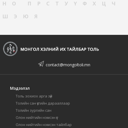
Н
О
П
Р
С
Т
У
Ү
Ф
Х
Ц
Ч
Ш
Э
Ю
Я
contact@mongoltoli.mn
Мэдээлэл
Толь зохиох арга зүй
Толийн сан үсгийн дарааллаар
Толийн зургийн сан
Олон нийтийн нэмсэн үг
Олон нийтийн нэмсэн тайлбар