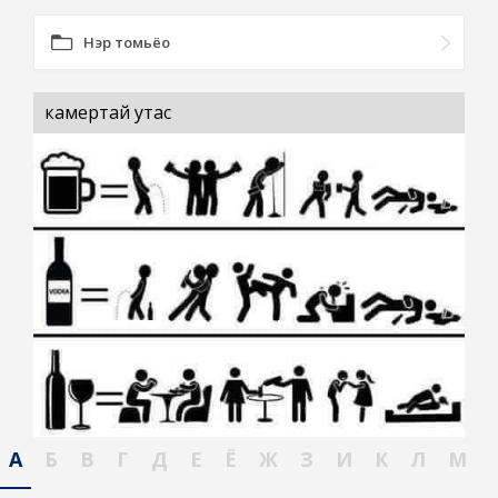
Нэр томьёо
камертай утас
А
Б
В
Г
Д
Е
Ё
Ж
З
И
К
Л
М