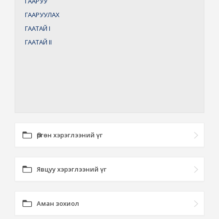
ГААРУУ
ГААРУУЛАХ
ГААТАЙ
I
ГААТАЙ
II
Өргөн хэрэглээний үг
Явцуу хэрэглээний үг
Аман зохиол