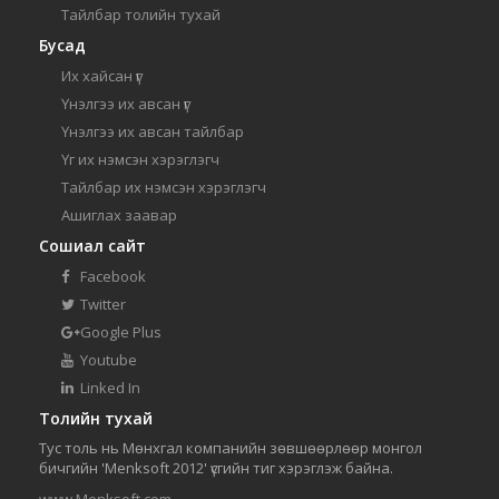
Тайлбар толийн тухай
Бусад
Их хайсан үг
Үнэлгээ их авсан үг
Үнэлгээ их авсан тайлбар
Үг их нэмсэн хэрэглэгч
Тайлбар их нэмсэн хэрэглэгч
Ашиглах заавар
Сошиал сайт
Facebook
Twitter
Google Plus
Youtube
Linked In
Толийн тухай
Тус толь нь Мөнхгал компанийн зөвшөөрлөөр монгол
бичгийн 'Menksoft 2012' үсгийн тиг хэрэглэж байна.