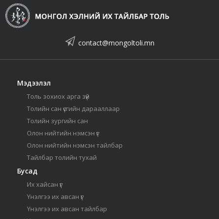
contact@mongoltoli.mn
Мэдээлэл
Толь зохиох арга зүй
Толийн сан үсгийн дарааллаар
Толийн зургийн сан
Олон нийтийн нэмсэн үг
Олон нийтийн нэмсэн тайлбар
Тайлбар толийн тухай
Бусад
Их хайсан үг
Үнэлгээ их авсан үг
Үнэлгээ их авсан тайлбар