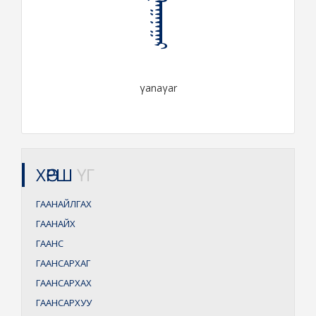
ᠭᠠᠭᠠᠨᠠᠭᠠᠷ
γanaγar
ХӨРШ
ҮГ
ГААНАЙЛГАХ
ГААНАЙХ
ГААНС
ГААНСАРХАГ
ГААНСАРХАХ
ГААНСАРХУУ