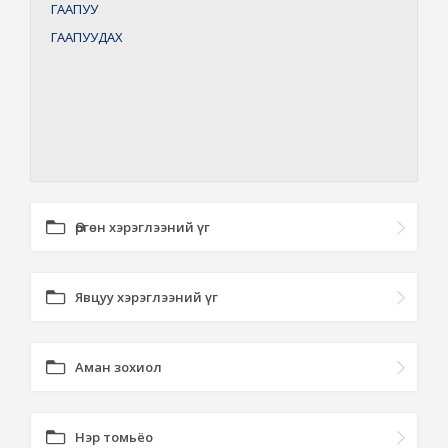
ГААПУУ
ГААПУУДАХ
Өргөн хэрэглээний үг
Явцуу хэрэглээний үг
Аман зохиол
Нэр томьёо