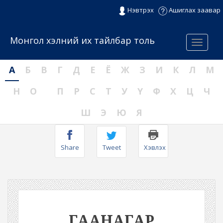
Нэвтрэх
Ашиглах заавар
Монгол хэлний их тайлбар толь
Menu
А
Б
В
Г
Д
Е
Ё
Ж
З
И
К
Л
М
Н
О
П
Р
С
Т
У
Ү
Ф
Х
Ц
Ч
Ш
Э
Ю
Я
Share
Tweet
Хэвлэх
ГААНАГАР