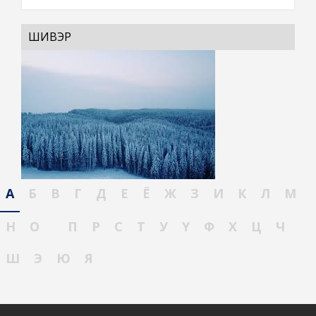
ШИВЭР
А
Б
В
Г
Д
Е
Ё
Ж
З
И
К
Л
М
Н
О
П
Р
С
Т
У
Ү
Ф
Х
Ц
Ч
Ш
Э
Ю
Я