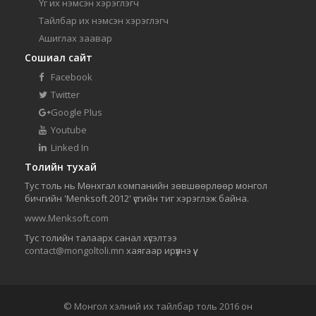
Үг их нэмсэн хэрэглэгч
Тайлбар их нэмсэн хэрэглэгч
Ашиглах заавар
Сошиал сайт
Facebook
Twitter
Google Plus
Youtube
Linked In
Толийн тухай
Тус толь нь Мөнхгал компанийн зөвшөөрлөөр монгол
бичгийн 'Menksoft 2012' үсгийн тиг хэрэглэж байна.
www.Menksoft.com
Тус толийн талаарх санал хүсэлтээ
contact@mongoltoli.mn
хаягаар ирүүлнэ үү.
© Монгол хэлний их тайлбар толь 2016 он