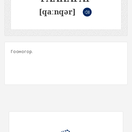
[qaːnqər]
Гооногор.