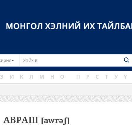
Toggle Dropdown
Кирил
З
И
К
Л
М
Н
О
П
Р
С
Т
У
Ү
АВРАШ
[awrəʃ]