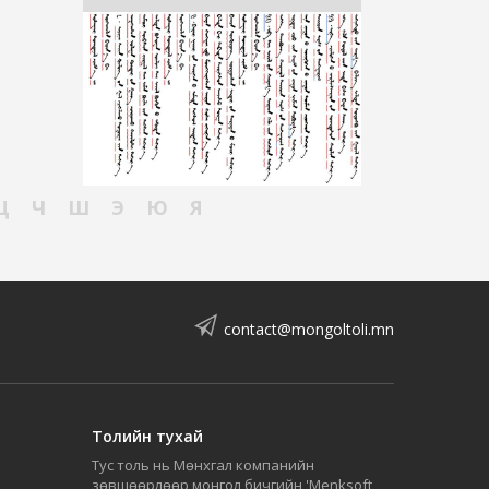
Ц
Ч
Ш
Э
Ю
Я
contact@mongoltoli.mn
Толийн тухай
Тус толь нь Мөнхгал компанийн
зөвшөөрлөөр монгол бичгийн 'Menksoft