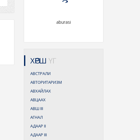
aburasi
ХӨРШ
ҮГ
АВСТРАЛИ
АВТОРИТАРИЗМ
АВХАЙЛАХ
АВЦААХ
АВШ
III
АГНАЛ
АДААР
II
АДААР
III