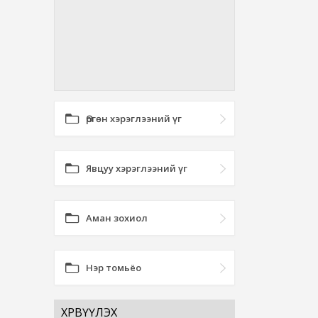
Өргөн хэрэглээний үг
Явцуу хэрэглээний үг
Аман зохиол
Нэр томьёо
ХӨРВҮҮЛЭХ