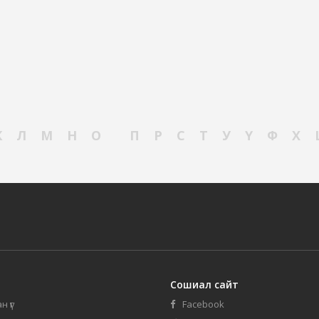
К
Л
М
Н
О
П
Р
С
Т
У
Ү
Ф
Х
Сошиал сайт
н үг
Facebook