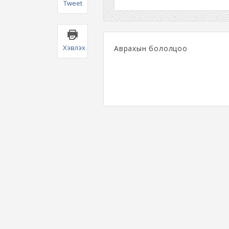
Tweet
Хэвлэх
Аврахын бололцоо