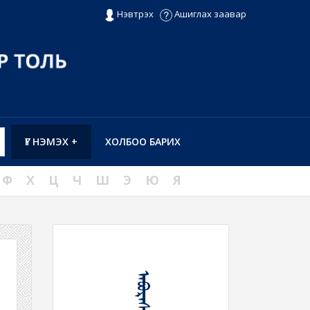
Нэвтрэх
Ашиглах заавар
ҮГ НЭМЭХ +
ХОЛБОО БАРИХ
Ф
Х
Ц
Ч
Ш
Э
Ю
Я
ᠠᠪᠤᠷᠠᠰᠢ