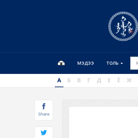
МЭДЭЭ
ТОЛЬ
А
Б
В
Г
Д
Е
Ё
Ж
Share