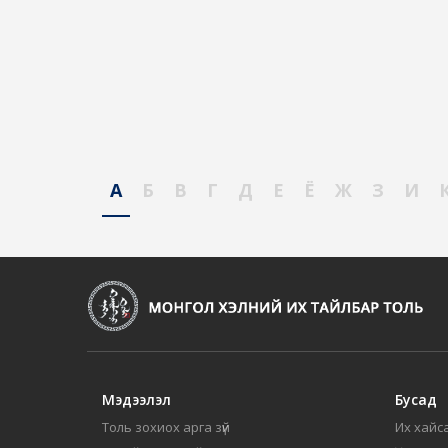
А
Б
В
Г
Д
Е
Ё
Ж
З
И
Мэдээлэл
Бусад
Толь зохиох арга зүй
Их хайса