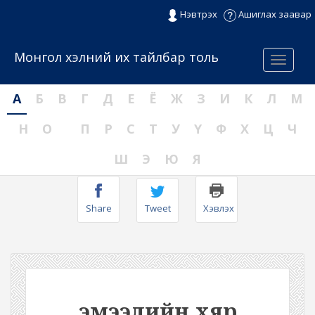
Нэвтрэх
Ашиглах заавар
Монгол хэлний их тайлбар толь
Menu
А
Б
В
Г
Д
Е
Ё
Ж
З
И
К
Л
М
Н
О
П
Р
С
Т
У
Ү
Ф
Х
Ц
Ч
Ш
Э
Ю
Я
Share
Tweet
Хэвлэх
эмээлийн хяр