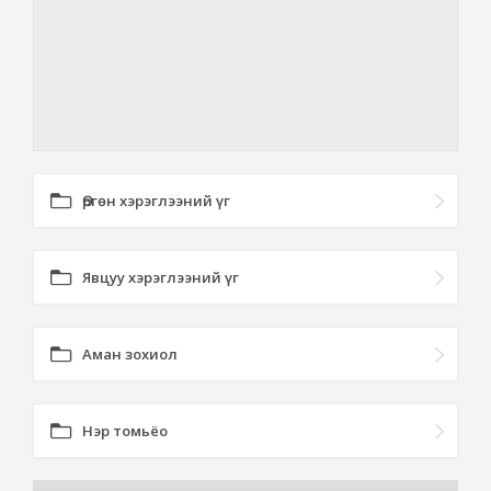
Өргөн хэрэглээний үг
Явцуу хэрэглээний үг
Аман зохиол
Нэр томьёо