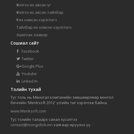
Үнэлгээ их авсан үг
Үнэлгээ их авсан тайлбар
Үг их нэмсэн хэрэглэгч
Тайлбар их нэмсэн хэрэглэгч
Ашиглах заавар
Сошиал сайт
Facebook
Twitter
Google Plus
Youtube
Linked In
Толийн тухай
Тус толь нь Мөнхгал компанийн зөвшөөрлөөр монгол
бичгийн 'Menksoft 2012' үсгийн тиг хэрэглэж байна.
www.Menksoft.com
Тус толийн талаарх санал хүсэлтээ
contact@mongoltoli.mn
хаягаар ирүүлнэ үү.