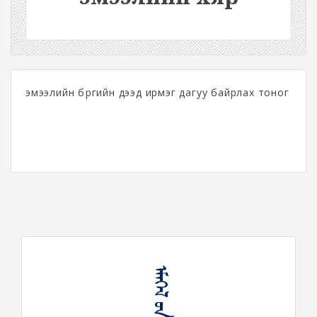
эмээлийн бүргийн дээд ирмэг дагуу байрлах тоног
ᠡᠮᠡᠭᠡᠯ ᠦᠨ ᠬᠢᠷ᠎ᠠ