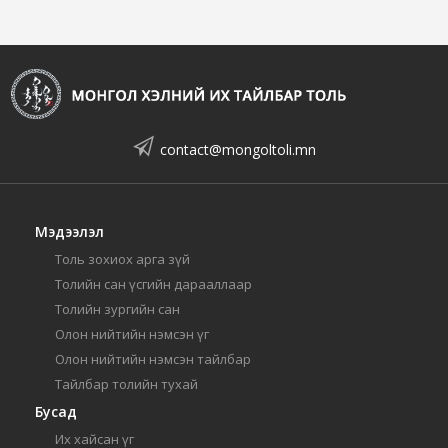
contact@mongoltoli.mn
Мэдээлэл
Толь зохиох арга зүй
Толийн сан үсгийн дарааллаар
Толийн зургийн сан
Олон нийтийн нэмсэн үг
Олон нийтийн нэмсэн тайлбар
Тайлбар толийн тухай
Бусад
Их хайсан үг