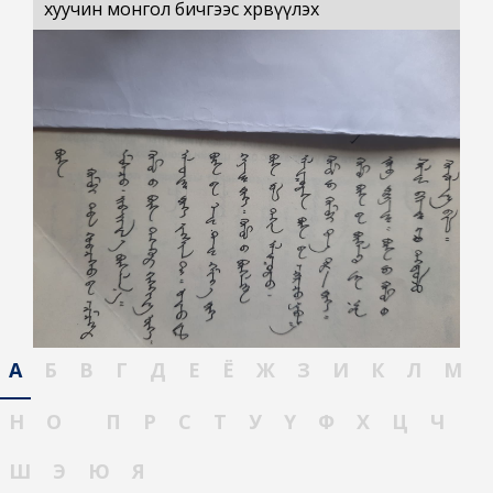
хуучин монгол бичгээс хөрвүүлэх
А
Б
В
Г
Д
Е
Ё
Ж
З
И
К
Л
М
Н
О
П
Р
С
Т
У
Ү
Ф
Х
Ц
Ч
Ш
Э
Ю
Я