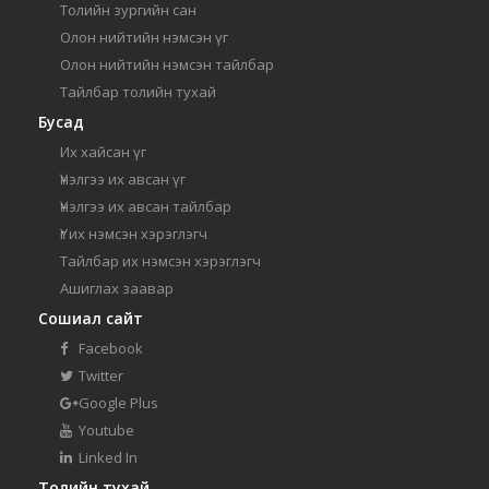
Толийн зургийн сан
Олон нийтийн нэмсэн үг
Олон нийтийн нэмсэн тайлбар
Тайлбар толийн тухай
Бусад
Их хайсан үг
Үнэлгээ их авсан үг
Үнэлгээ их авсан тайлбар
Үг их нэмсэн хэрэглэгч
Тайлбар их нэмсэн хэрэглэгч
Ашиглах заавар
Сошиал сайт
Facebook
Twitter
Google Plus
Youtube
Linked In
Толийн тухай