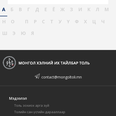
А
Б
В
Г
Д
Е
Ё
Ж
З
И
К
Л
М
Н
О
П
Р
С
Т
У
Ү
Ф
Х
Ц
Ч
Ш
Э
Ю
Я
contact@mongoltoli.mn
Мэдээлэл
Толь зохиох арга зүй
Толийн сан үсгийн дарааллаар