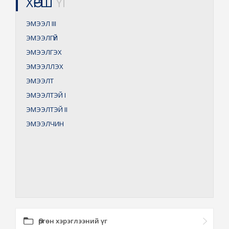
ХӨРШ
ҮГ
ЭМЭЭЛ
III
ЭМЭЭЛГҮЙ
ЭМЭЭЛГЭХ
ЭМЭЭЛЛЭХ
ЭМЭЭЛТ
ЭМЭЭЛТЭЙ
I
ЭМЭЭЛТЭЙ
II
ЭМЭЭЛЧИН
Өргөн хэрэглээний үг