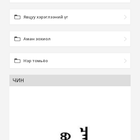
Явцуу хэрэглээний үг
Аман зохиол
Нэр томьёо
ЧИН