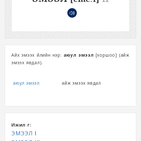
Айх эмээх үйлийн нэр:
аюул эмээл
[хоршоо] (айж
эмээх явдал).
аюул эмээл
айж эмээх явдал
Ижил үг:
ЭМЭЭЛ
I