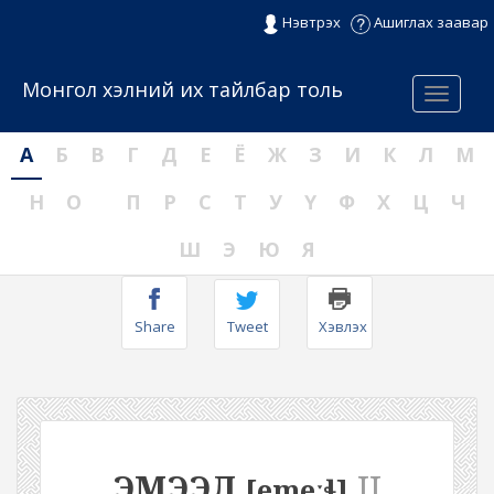
Нэвтрэх
Ашиглах заавар
Монгол хэлний их тайлбар толь
Menu
А
Б
В
Г
Д
Е
Ё
Ж
З
И
К
Л
М
Н
О
П
Р
С
Т
У
Ү
Ф
Х
Ц
Ч
Ш
Э
Ю
Я
Share
Tweet
Хэвлэх
ЭМЭЭЛ
II
[emeːɬ]