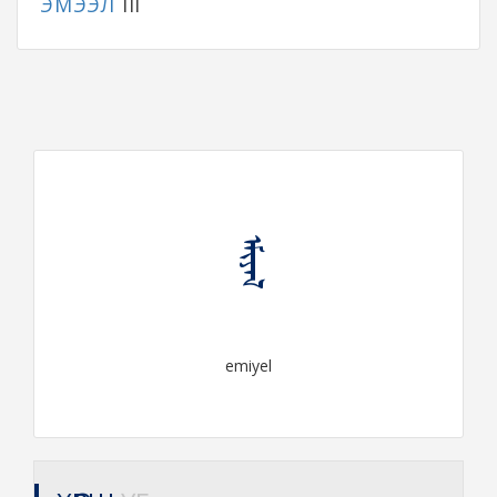
ЭМЭЭЛ
III
ᠡᠮᠢᠶᠡᠯ
emiyel