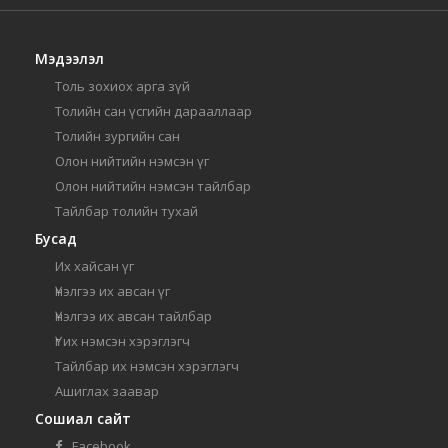
Мэдээлэл
Толь зохиох арга зүй
Толийн сан үсгийн дарааллаар
Толийн зургийн сан
Олон нийтийн нэмсэн үг
Олон нийтийн нэмсэн тайлбар
Тайлбар толийн тухай
Бусад
Их хайсан үг
Үнэлгээ их авсан үг
Үнэлгээ их авсан тайлбар
Үг их нэмсэн хэрэглэгч
Тайлбар их нэмсэн хэрэглэгч
Ашиглах заавар
Сошиал сайт
Facebook