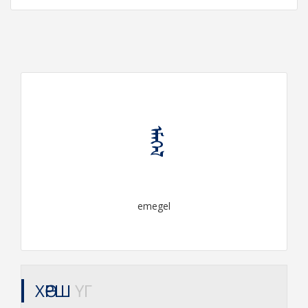
ᠡᠮᠡᠭᠡᠯ
emegel
ХӨРШ
ҮГ