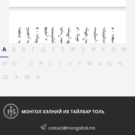
А
Б
В
Г
Д
Е
Ё
Ж
З
И
К
Л
М
Н
О
П
Р
С
Т
У
Ү
Ф
Х
Ц
Ч
Ш
Э
Ю
Я
contact@mongoltoli.mn