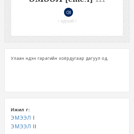
/ зурхай /
Улаан нүдэн гарагийн хоёрдугаар дагуул од.
Ижил үг:
ЭМЭЭЛ
I
ЭМЭЭЛ
II