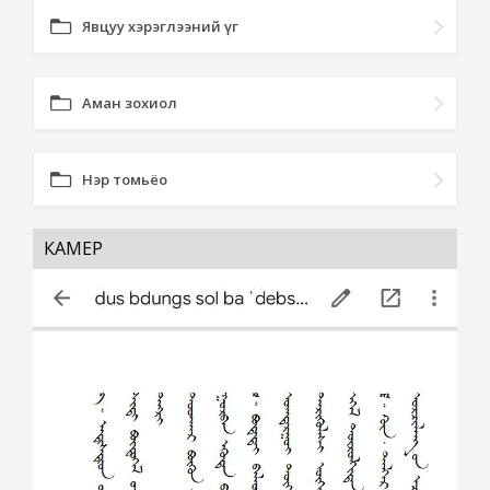
Явцуу хэрэглээний үг
Аман зохиол
Нэр томьёо
КАМЕР