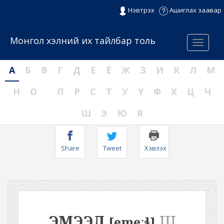
Нэвтрэх
Ашиглах заавар
Монгол хэлний их тайлбар толь
Menu
А
Б
В
Г
Д
Е
Ё
Ж
З
И
К
Л
М
Н
О
П
Р
С
Т
У
Ү
Ф
Х
Ц
Ч
Ш
Э
Ю
Я
Share
Tweet
Хэвлэх
ЭМЭЭЛ
III
[emeːɬ]