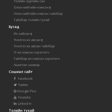
Толийн зургийн сан
Олон нийтийн нэмсэн үг
Олон нийтийн нэмсэн тайлбар
Тайлбар толийн тухай
Бусад
Их хайсан үг
Үнэлгээ их авсан үг
Үнэлгээ их авсан тайлбар
Үг их нэмсэн хэрэглэгч
Тайлбар их нэмсэн хэрэглэгч
Ашиглах заавар
Сошиал сайт
Facebook
Twitter
Google Plus
Youtube
Linked In
Толийн тухай