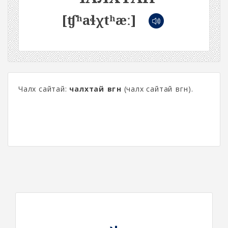
[ʧʰaɬχtʰæː]
Чалх сайтай:
чалхтай өвгөн
(чалх сайтай өвгөн).