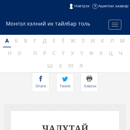
Нэвтрэх
Ашиглах заавар
Монгол хэлний их тайлбар толь
Menu
А
Б
В
Г
Д
Е
Ё
Ж
З
И
К
Л
М
Н
О
П
Р
С
Т
У
Ү
Ф
Х
Ц
Ч
Ш
Э
Ю
Я
Share
Tweet
Хэвлэх
ЧАЛХТАЙ