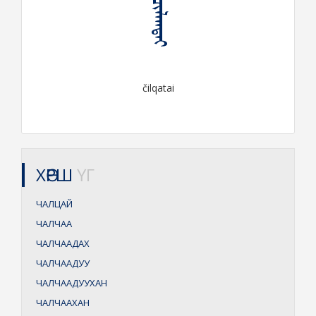
ᠴᠢᠯᠬᠠᠲᠠᠢ
čilqatai
ХӨРШ
ҮГ
ЧАЛЦАЙ
ЧАЛЧАА
ЧАЛЧААДАХ
ЧАЛЧААДУУ
ЧАЛЧААДУУХАН
ЧАЛЧААХАН