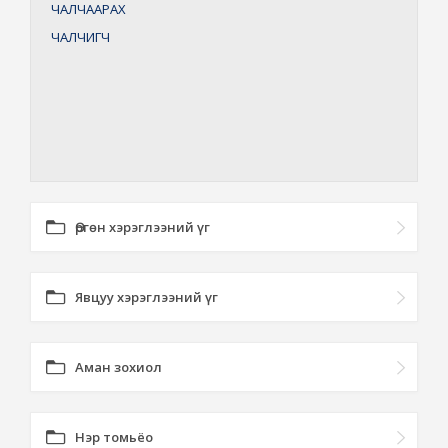
ЧАЛЧААРАХ
ЧАЛЧИГЧ
Өргөн хэрэглээний үг
Явцуу хэрэглээний үг
Аман зохиол
Нэр томьёо