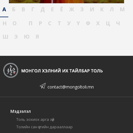
А
Б
В
Г
Д
Е
Ё
Ж
З
И
К
Л
М
Н
О
П
Р
С
Т
У
Ү
Ф
Х
Ц
Ч
Ш
Э
Ю
Я
contact@mongoltoli.mn
Мэдээлэл
Толь зохиох арга зүй
Толийн сан үсгийн дарааллаар