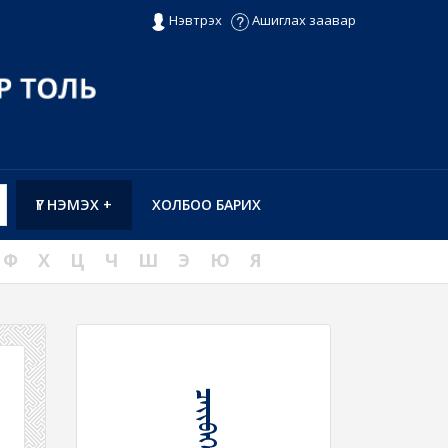
Нэвтрэх
Ашиглах заавар
ҮГ НЭМЭХ +
ХОЛБОО БАРИХ
Ф
Х
Ц
Ч
Ш
Э
Ю
Я
ᠴᠡᠶᠢᠪᠡᠭᠡᠷ