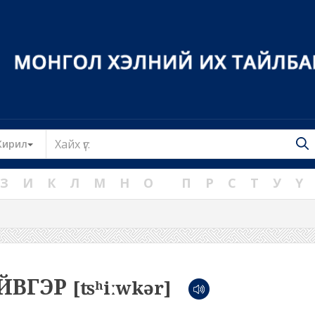
Toggle Dropdown
Кирил
З
И
К
Л
М
Н
О
П
Р
С
Т
У
Ү
ЙВГЭР
[ʦʰiːwkər]