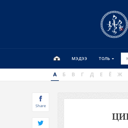
МЭДЭЭ
ТОЛЬ
А
Б
В
Г
Д
Е
Ё
Ж
Share
ЦИ