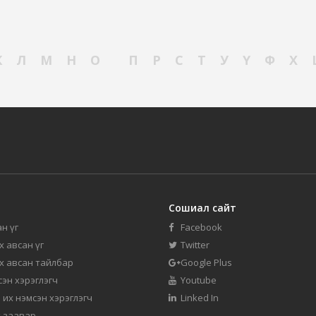
К
Л
М
Н
О
П
Р
С
Т
У
Ү
Ф
Х
Сошиал сайт
н үг
Facebook
их авсан үг
Twitter
их авсан тайлбар
Google Plus
мсэн хэрэглэгч
Youtube
 их нэмсэн хэрэглэгч
Linked In
 заавар