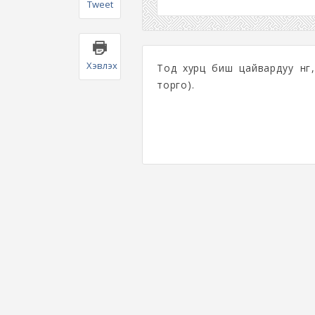
Tweet
Хэвлэх
Тод хурц биш цайвардуу өнгө
торго).