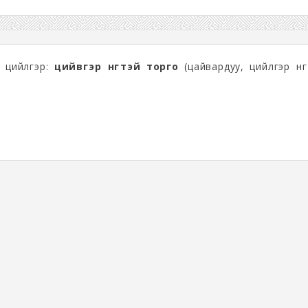
, цийлгэр:
цийвгэр өнгөтэй торго
(цайвардуу, цийлгэр өнг