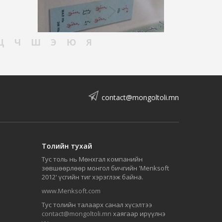
Ц
Ч
Ш
Э
Ю
Я
contact@mongoltoli.mn
Толийн тухай
Тус толь нь Мөнхгал компанийн
зөвшөөрлөөр монгол бичгийн 'Menksoft
2012' үсгийн тиг хэрэглэж байна.
www.Menksoft.com
Тус толийн талаарх санал хүсэлтээ
contact@mongoltoli.mn
хаягаар ирүүлнэ