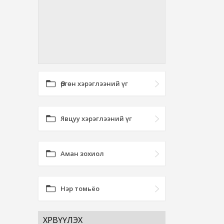
Өргөн хэрэглээний үг
Явцуу хэрэглээний үг
Аман зохиол
Нэр томьёо
ХӨРВҮҮЛЭХ