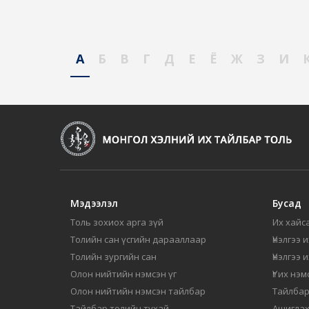
А
Б
В
Г
Д
Е
Ё
Ж
З
И
Мэдээлэл
Бусад
Толь зохиох арга зүй
Их хайса
Толийн сан үсгийн дарааллаар
Үнэлгээ 
Толийн зургийн сан
Үнэлгээ 
Олон нийтийн нэмсэн үг
Үг их нэ
Олон нийтийн нэмсэн тайлбар
Тайлбар
Тайлбар толийн тухай
Ашиглах