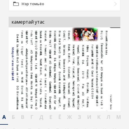
Нэр томьёо
камертай утас
А
Б
В
Г
Д
Е
Ё
Ж
З
И
К
Л
М