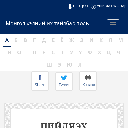
Нэвтрэх
Ашиглах заавар
Монгол хэлний их тайлбар толь
Menu
А
Б
В
Г
Д
Е
Ё
Ж
З
И
К
Л
М
Н
О
П
Р
С
Т
У
Ү
Ф
Х
Ц
Ч
Ш
Э
Ю
Я
Share
Tweet
Хэвлэх
ЦИЙДҮҮЛЭХ