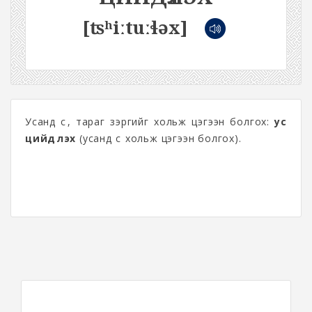
[ʦʰiːtuːɬəx]
Усанд сүү, тараг зэргийг хольж цэгээн болгох:
ус
цийдүүлэх
(усанд сүү хольж цэгээн болгох).