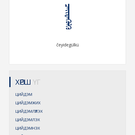
ᠴᠡᠶᠢᠳᠡᠭᠦᠯᠬᠦ
čeyidegülkü
ХӨРШ
ҮГ
ЦИЙДЭМ
ЦИЙДЭМЖИХ
ЦИЙДЭМЛҮҮЛЭХ
ЦИЙДЭМЛЭХ
ЦИЙДЭМНЭХ