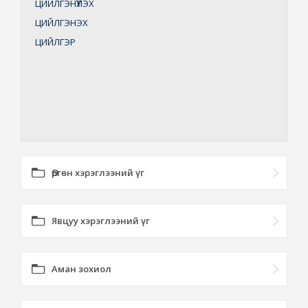
ЦИЙЛГЭНҮҮЛЭХ
ЦИЙЛГЭНЭХ
ЦИЙЛГЭР
Өргөн хэрэглээний үг
Явцуу хэрэглээний үг
Аман зохиол