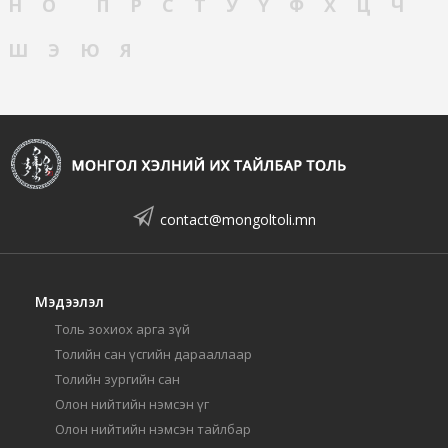
Н
О
П
Р
С
Т
У
Ү
Ф
Х
Ц
Ч
Ш
Э
Ю
Я
contact@mongoltoli.mn
Мэдээлэл
Толь зохиох арга зүй
Толийн сан үсгийн дарааллаар
Толийн зургийн сан
Олон нийтийн нэмсэн үг
Олон нийтийн нэмсэн тайлбар