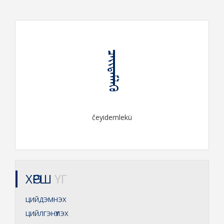
ᠴᠡᠶᠢᠳᠡᠮᠯᠡᠬᠦ
čeyidemlekü
ХӨРШ
ҮГ
ЦИЙДЭМНЭХ
ЦИЙЛГЭНҮҮЛЭХ