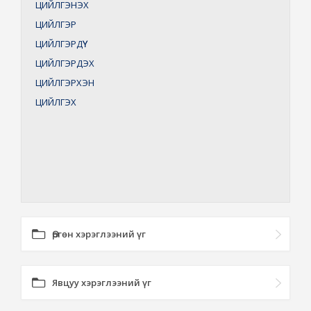
ЦИЙЛГЭНЭХ
ЦИЙЛГЭР
ЦИЙЛГЭРДҮҮ
ЦИЙЛГЭРДЭХ
ЦИЙЛГЭРХЭН
ЦИЙЛГЭХ
Өргөн хэрэглээний үг
Явцуу хэрэглээний үг