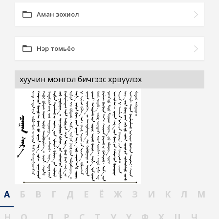
Аман зохиол
Нэр томьёо
хуучин монгол бичгээс хөрвүүлэх
А
Б
В
Г
Д
Е
Ё
Ж
З
И
К
Л
М
Н
О
П
Р
С
Т
У
Ү
Ф
Х
Ц
Ч