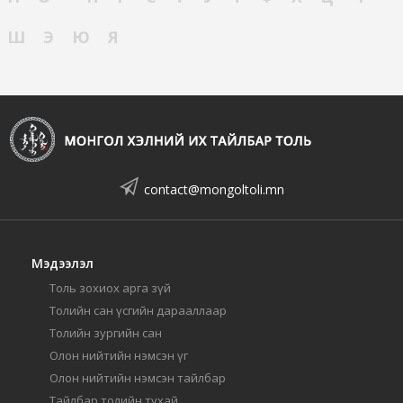
Ш
Э
Ю
Я
contact@mongoltoli.mn
Мэдээлэл
Толь зохиох арга зүй
Толийн сан үсгийн дарааллаар
Толийн зургийн сан
Олон нийтийн нэмсэн үг
Олон нийтийн нэмсэн тайлбар
Тайлбар толийн тухай