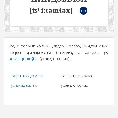
[ʦʰiːtəmɬəx]
Ус, сүү хоёрыг хольж цийдэм болгох, цийдэм хийх:
тараг цийдэмлэх
(тарганд сүү холих),
ус
дэлгэрэнгүй...
(усанд сүү холих).
тараг цийдэмлэх
тарганд сүү холих
ус цийдэмлэх
усанд сүү холих