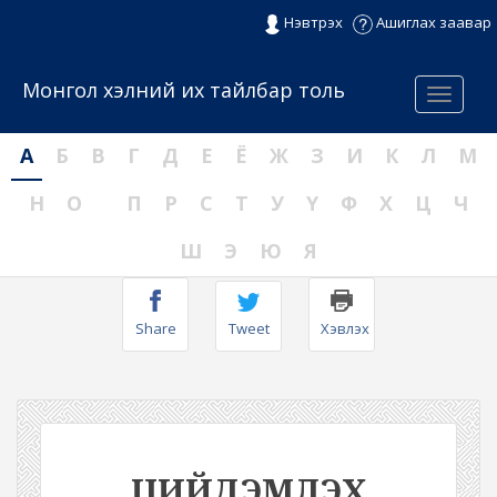
Нэвтрэх
Ашиглах заавар
Монгол хэлний их тайлбар толь
Menu
А
Б
В
Г
Д
Е
Ё
Ж
З
И
К
Л
М
Н
О
П
Р
С
Т
У
Ү
Ф
Х
Ц
Ч
Ш
Э
Ю
Я
Share
Tweet
Хэвлэх
ЦИЙДЭМЛЭХ