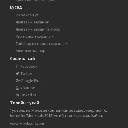
Бусад
Их хайсан үг
Үнэлгээ их авсан үг
Үнэлгээ их авсан тайлбар
Үг их нэмсэн хэрэглэгч
Тайлбар их нэмсэн хэрэглэгч
Ашиглах заавар
Сошиал сайт
Facebook
Twitter
Google Plus
Youtube
Linked In
Толийн тухай
Тус толь нь Мөнхгал компанийн зөвшөөрлөөр монгол
бичгийн 'Menksoft 2012' үсгийн тиг хэрэглэж байна.
www.Menksoft.com