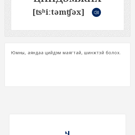
[ʦʰiːtəmʧəx]
Юмны, аяндаа цийдэм маягтай, шинжтэй болох.