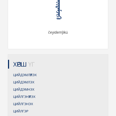
ᠴᠡᠶᠢᠳᠡᠮᠵᠢᠬᠦ
čeyidemǰikü
ХӨРШ
ҮГ
ЦИЙДЭМЛҮҮЛЭХ
ЦИЙДЭМЛЭХ
ЦИЙДЭМНЭХ
ЦИЙЛГЭНҮҮЛЭХ
ЦИЙЛГЭНЭХ
ЦИЙЛГЭР