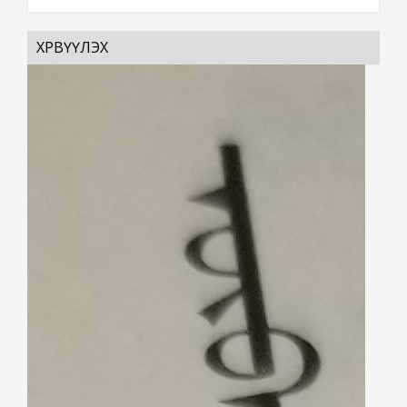
ХӨРВҮҮЛЭХ