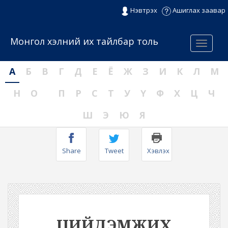
Нэвтрэх
Ашиглах заавар
Монгол хэлний их тайлбар толь
Menu
А
Б
В
Г
Д
Е
Ё
Ж
З
И
К
Л
М
Н
О
П
Р
С
Т
У
Ү
Ф
Х
Ц
Ч
Ш
Э
Ю
Я
Share
Tweet
Хэвлэх
ЦИЙДЭМЖИХ