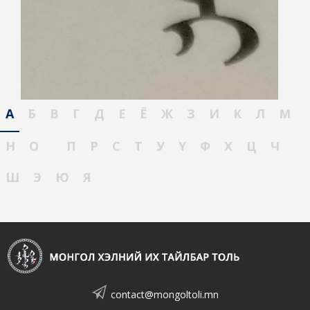
А
Б
В
Г
Д
Е
Ё
Ж
З
И
К
Л
М
Н
О
П
Р
С
Т
У
Ү
Ф
Х
Ц
Ч
Ш
Э
Ю
Я
contact@mongoltoli.mn