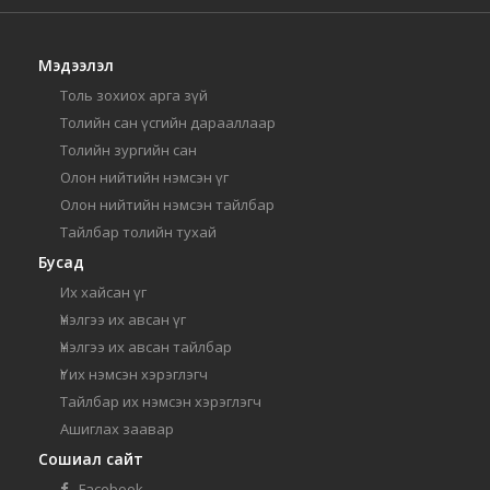
Мэдээлэл
Толь зохиох арга зүй
Толийн сан үсгийн дарааллаар
Толийн зургийн сан
Олон нийтийн нэмсэн үг
Олон нийтийн нэмсэн тайлбар
Тайлбар толийн тухай
Бусад
Их хайсан үг
Үнэлгээ их авсан үг
Үнэлгээ их авсан тайлбар
Үг их нэмсэн хэрэглэгч
Тайлбар их нэмсэн хэрэглэгч
Ашиглах заавар
Сошиал сайт
Facebook