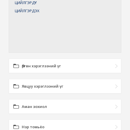
ЦИЙЛГЭРДҮҮ
ЦИЙЛГЭРДЭХ
Өргөн хэрэглээний үг
Явцуу хэрэглээний үг
Аман зохиол
Нэр томьёо