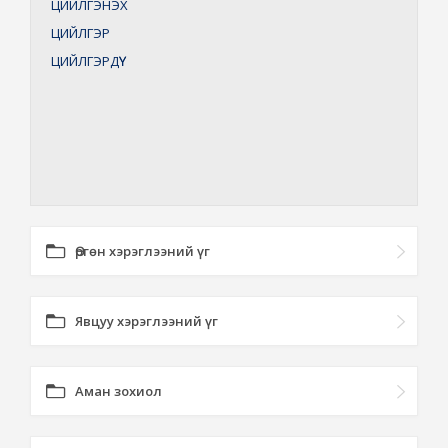
ЦИЙЛГЭНЭХ
ЦИЙЛГЭР
ЦИЙЛГЭРДҮҮ
Өргөн хэрэглээний үг
Явцуу хэрэглээний үг
Аман зохиол