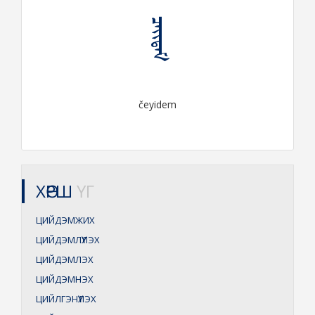
ᠴᠡᠶᠢᠳᠡᠮ
čeyidem
ХӨРШ
ҮГ
ЦИЙДЭМЖИХ
ЦИЙДЭМЛҮҮЛЭХ
ЦИЙДЭМЛЭХ
ЦИЙДЭМНЭХ
ЦИЙЛГЭНҮҮЛЭХ