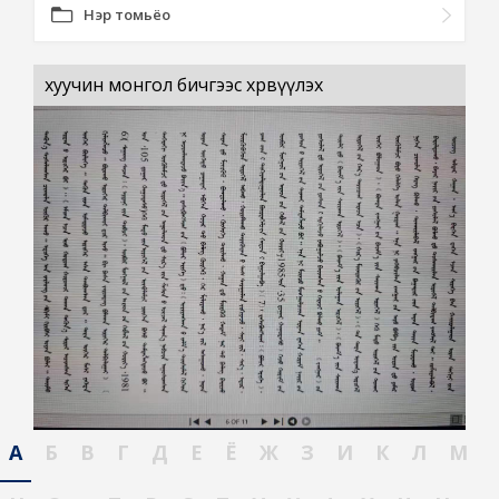
Нэр томьёо
хуучин монгол бичгээс хөрвүүлэх
А
Б
В
Г
Д
Е
Ё
Ж
З
И
К
Л
М