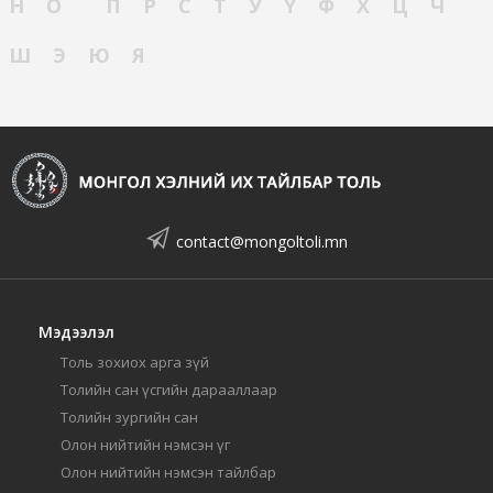
Н
О
П
Р
С
Т
У
Ү
Ф
Х
Ц
Ч
Ш
Э
Ю
Я
contact@mongoltoli.mn
Мэдээлэл
Толь зохиох арга зүй
Толийн сан үсгийн дарааллаар
Толийн зургийн сан
Олон нийтийн нэмсэн үг
Олон нийтийн нэмсэн тайлбар