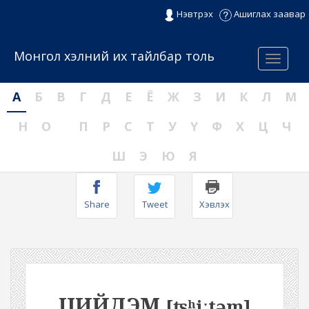
Нэвтрэх
Ашиглах заавар
Монгол хэлний их тайлбар толь
Menu
А
Б
В
Г
Д
Е
Ё
Ж
З
И
К
Л
М
Н
О
П
Р
С
Т
У
Ү
Ф
Х
Ц
Ч
Ш
Э
Ю
Я
Share
Tweet
Хэвлэх
ЦИЙДЭМ
[ʦʰiːtəm]