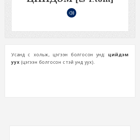
Усанд сүү хольж, цэгээн болгосон унд:
цийдэм
уух
(цэгээн болгосон сүүтэй унд уух).