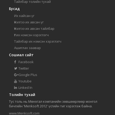
Тайлбар толийн тухай
Бусад
Их хайсан үг
Үнэлгээ их авсан үг
Үнэлгээ их авсан тайлбар
Үг их нэмсэн хэрэглэгч
Тайлбар их нэмсэн хэрэглэгч
Ашиглах заавар
Сошиал сайт
Facebook
Twitter
Google Plus
Youtube
Linked In
Толийн тухай
Тус толь нь Мөнхгал компанийн зөвшөөрлөөр монгол
бичгийн 'Menksoft 2012' үсгийн тиг хэрэглэж байна.
www.Menksoft.com