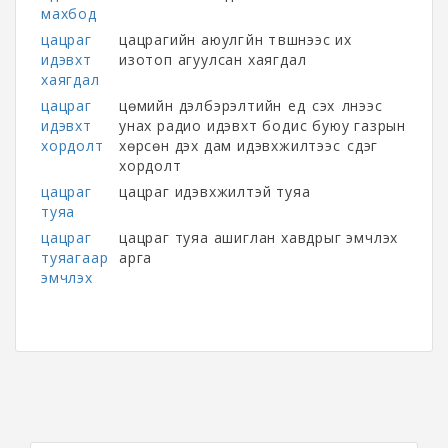
махбод
цацраг
цацрагийн аюулгүйн түвшнээс их
идэвхт
изотоп агуулсан хаягдал
хаягдал
цацраг
цөмийн дэлбэрэлтийн үед үүсэх үүлнээс
идэвхт
унах радио идэвхт бодис буюу газрын
хордолт
хөрсөн дэх дам идэвхжилтээс үүсдэг
хордолт
цацраг
цацраг идэвхжилтэй туяа
туяа
цацраг
цацраг туяа ашиглан хавдрыг эмчлэх
туяагаар
арга
эмчлэх