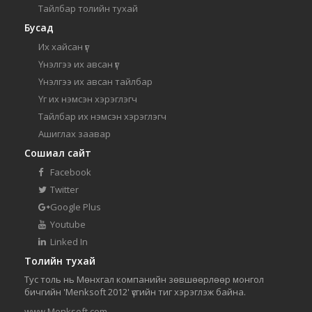
Тайлбар толийн тухай
Бусад
Их хайсан үг
Үнэлгээ их авсан үг
Үнэлгээ их авсан тайлбар
Үг их нэмсэн хэрэглэгч
Тайлбар их нэмсэн хэрэглэгч
Ашиглах заавар
Сошиал сайт
Facebook
Twitter
Google Plus
Youtube
Linked In
Толийн тухай
Тус толь нь Мөнхгал компанийн зөвшөөрлөөр монгол
бичгийн 'Menksoft 2012' үсгийн тиг хэрэглэж байна.
www.Menksoft.com