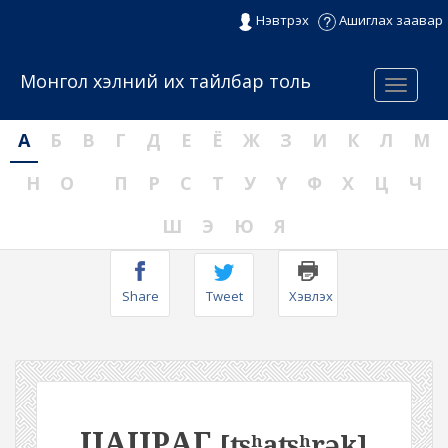
Нэвтрэх
Ашиглах заавар
Монгол хэлний их тайлбар толь
Menu
А
Б
В
Г
Д
Е
Ё
Ж
З
И
К
Л
М
Н
О
П
Р
С
Т
У
Ү
Ф
Х
Ц
Ч
Ш
Э
Ю
Я
Share
Tweet
Хэвлэх
ЦАЦРАГ
[ʦʰaʦʰrək]