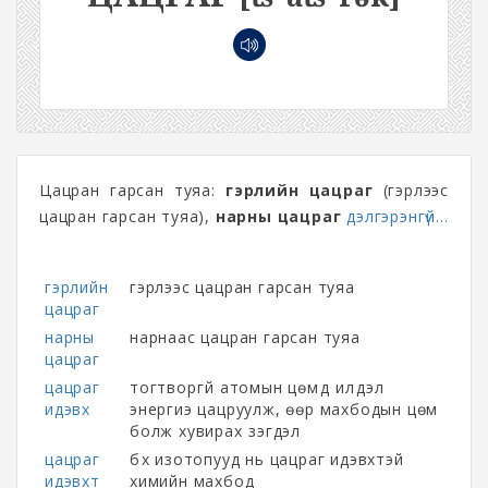
Цацран гарсан туяа:
гэрлийн цацраг
(гэрлээс
цацран гарсан туяа),
нарны цацраг
дэлгэрэнгүй...
гэрлийн
гэрлээс цацран гарсан туяа
цацраг
нарны
нарнаас цацран гарсан туяа
цацраг
цацраг
тогтворгүй атомын цөмүүд илүүдэл
идэвх
энергиэ цацруулж, өөр махбодын цөм
болж хувирах үзэгдэл
цацраг
бүх изотопууд нь цацраг идэвхтэй
идэвхт
химийн махбод