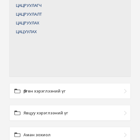
ЦАЦРУУЛАГЧ
ЦАЦРУУЛАЛТ
ЦАЦРУУЛАХ
ЦАЦУУЛАХ
Өргөн хэрэглээний үг
Явцуу хэрэглээний үг
Аман зохиол