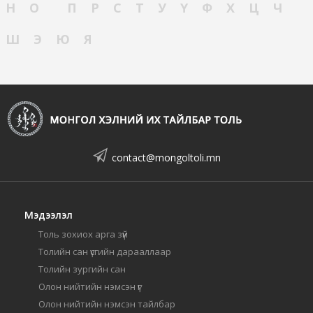
Н
О
П
Р
С
Т
У
Ү
Ф
Х
Ц
Ч
Ш
Э
Ю
Я
contact@mongoltoli.mn
Мэдээлэл
Толь зохиох арга зүй
Толийн сан үсгийн дарааллаар
Толийн зургийн сан
Олон нийтийн нэмсэн үг
Олон нийтийн нэмсэн тайлбар