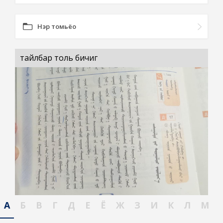
Нэр томьёо
тайлбар толь бичиг
А
Б
В
Г
Д
Е
Ё
Ж
З
И
К
Л
М