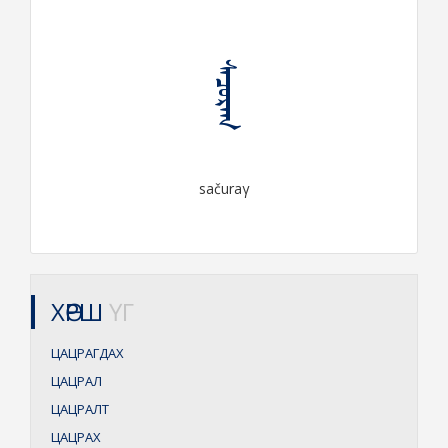
ᠰᠠᠴᠤᠷᠠᠭ
sačuraγ
ХӨРШ
ҮГ
ЦАЦРАГДАХ
ЦАЦРАЛ
ЦАЦРАЛТ
ЦАЦРАХ