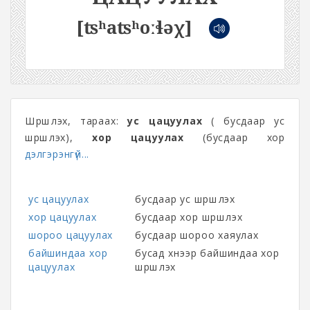
[ʦʰaʦʰoːɬəχ]
Шүршүүлэх, тараах:
ус цацуулах
( бусдаар ус
шүршүүлэх),
хор цацуулах
(бусдаар хор
дэлгэрэнгүй...
ус цацуулах
бусдаар ус шүршүүлэх
хор цацуулах
бусдаар хор шүршүүлэх
шороо цацуулах
бусдаар шороо хаяулах
байшиндаа хор
бусад хүнээр байшиндаа хор
цацуулах
шүршүүлэх