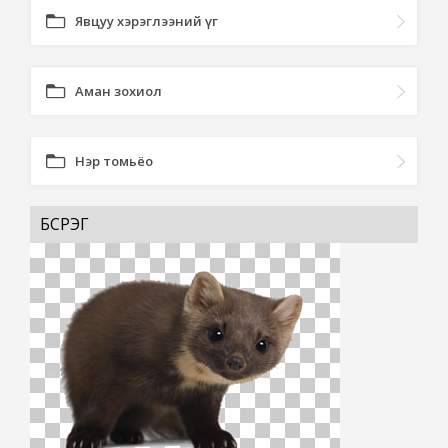
Явцуу хэрэглээний үг
Аман зохиол
Нэр томьёо
БҮСРЭГ