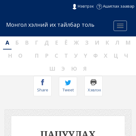
Нэвтрэх
Ашиглах заавар
Монгол хэлний их тайлбар толь
Menu
А
Б
В
Г
Д
Е
Ё
Ж
З
И
К
Л
М
Н
О
П
Р
С
Т
У
Ү
Ф
Х
Ц
Ч
Ш
Э
Ю
Я
Share
Tweet
Хэвлэх
ЦАЦУУЛАХ