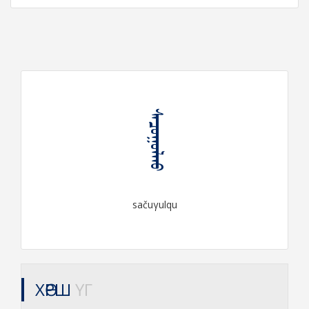
ᠰᠠᠴᠤᠭᠤᠯᠬᠤ
sačuγulqu
ХӨРШ
ҮГ