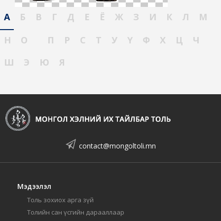
А
Б
В
Г
Д
Е
Ё
Ж
З
И
К
Л
М
Н
О
П
Р
С
Т
У
Ү
Ф
Х
Ц
Ч
Ш
Э
Ю
Я
contact@mongoltoli.mn
Мэдээлэл
Толь зохиох арга зүй
Толийн сан үсгийн дарааллаар