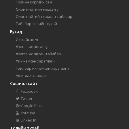
Толийн зургийн сан
Олон нийтийн нэмсэн үг
Олон нийтийн нэмсэн тайлбар
Тайлбар толийн тухай
Бусад
Их хайсан үг
Үнэлгээ их авсан үг
Үнэлгээ их авсан тайлбар
Үг их нэмсэн хэрэглэгч
Тайлбар их нэмсэн хэрэглэгч
Ашиглах заавар
Сошиал сайт
Facebook
Twitter
Google Plus
Youtube
Linked In
Толийн тухай