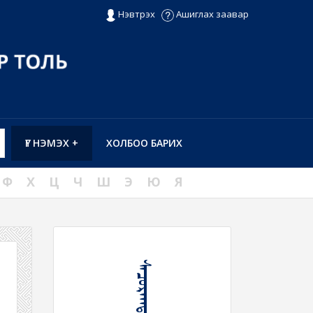
Нэвтрэх
Ашиглах заавар
ҮГ НЭМЭХ +
ХОЛБОО БАРИХ
Ф
Х
Ц
Ч
Ш
Э
Ю
Я
ᠰᠠᠴᠤᠷᠠᠭᠳᠠᠬᠤ