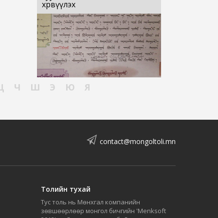
хөрвүүлэх
Ц
Ч
Ш
Э
Ю
Я
contact@mongoltoli.mn
Толийн тухай
Тус толь нь Мөнхгал компанийн
зөвшөөрлөөр монгол бичгийн 'Menksoft