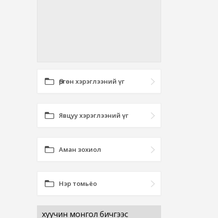
Өргөн хэрэглээний үг
Явцуу хэрэглээний үг
Аман зохиол
Нэр томьёо
хуучин монгол бичгээс