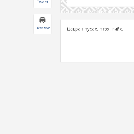
Tweet
Хэвлэх
Цацран тусах, түгэх, гийх.