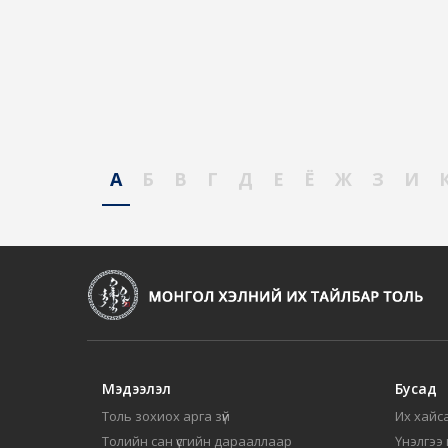
А
Б
В
Г
Д
Е
Ё
Ж
З
И
Мэдээлэл
Бусад
Толь зохиох арга зүй
Их хайса
Толийн сан үсгийн дарааллаар
Үнэлгээ 