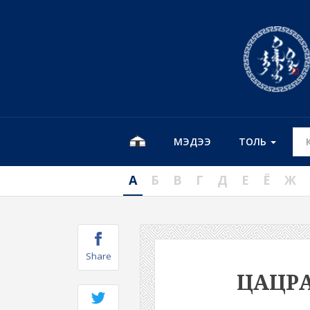
МЭДЭЭ
ТОЛЬ
А
Б
В
Г
Д
Е
Ё
Ж
Share
ЦАЦР