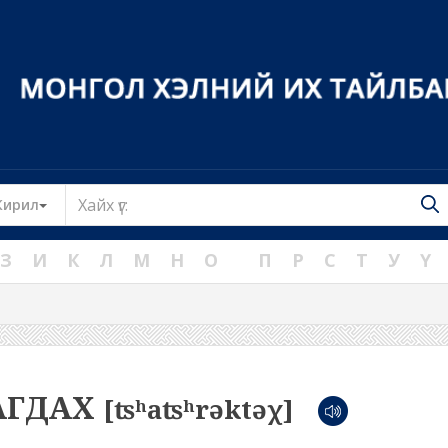
Toggle Dropdown
Кирил
З
И
К
Л
М
Н
О
П
Р
С
Т
У
Ү
АГДАХ
[ʦʰaʦʰrəktəχ]