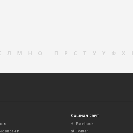
К
Л
М
Н
О
П
Р
С
Т
У
Ү
Ф
Х
Сошиал сайт
н үг
Facebook
их авсан үг
Twitter