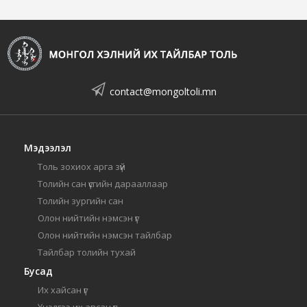
contact@mongoltoli.mn
Мэдээлэл
Толь зохиох арга зүй
Толийн сан үсгийн дарааллаар
Толийн зургийн сан
Олон нийтийн нэмсэн үг
Олон нийтийн нэмсэн тайлбар
Тайлбар толийн тухай
Бусад
Их хайсан үг