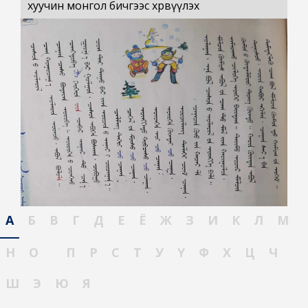
хуучин монгол бичгээс хөрвүүлэх
А
Б
В
Г
Д
Е
Ё
Ж
З
И
К
Л
М
Н
О
П
Р
С
Т
У
Ү
Ф
Х
Ц
Ч
Ш
Э
Ю
Я