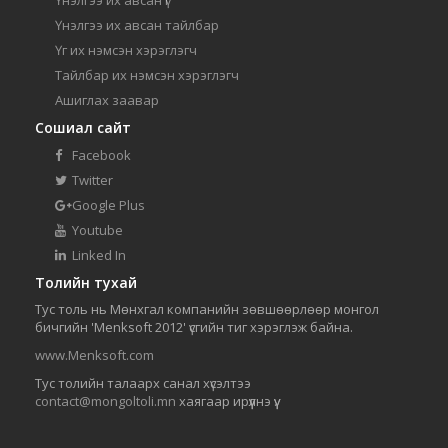
Үнэлгээ их авсан үг
Үнэлгээ их авсан тайлбар
Үг их нэмсэн хэрэглэгч
Тайлбар их нэмсэн хэрэглэгч
Ашиглах заавар
Сошиал сайт
Facebook
Twitter
Google Plus
Youtube
Linked In
Толийн тухай
Тус толь нь Мөнхгал компанийн зөвшөөрлөөр монгол
бичгийн 'Menksoft 2012' үсгийн тиг хэрэглэж байна.
www.Menksoft.com
Тус толийн талаарх санал хүсэлтээ
contact@mongoltoli.mn
хаягаар ирүүлнэ үү.