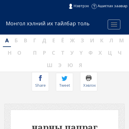
Нэвтрэх
Ашиглах заавар
Монгол хэлний их тайлбар толь
Menu
А
Б
В
Г
Д
Е
Ё
Ж
З
И
К
Л
М
Н
О
П
Р
С
Т
У
Ү
Ф
Х
Ц
Ч
Ш
Э
Ю
Я
Share
Tweet
Хэвлэх
нарны цацраг