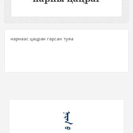
нарнаас цацран гарсан туяа
ᠨᠠᠷᠠᠨ ᠤ ᠰᠠᠴᠤᠷᠠᠭ