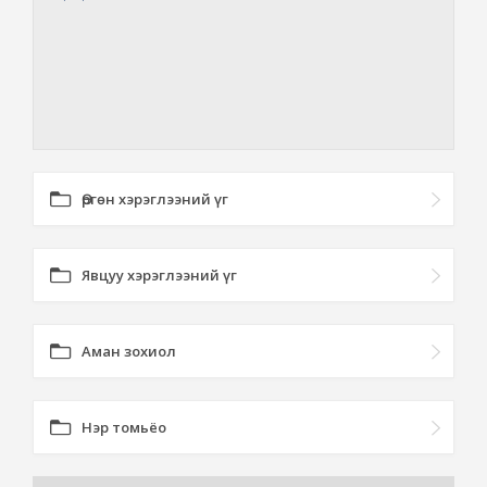
Өргөн хэрэглээний үг
Явцуу хэрэглээний үг
Аман зохиол
Нэр томьёо