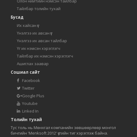
Олон нийтийн нэмсэн тайлбар
Тайлбар толийн тухай
Бусад
Их хайсан үг
Үнэлгээ их авсан үг
Үнэлгээ их авсан тайлбар
Үг их нэмсэн хэрэглэгч
Тайлбар их нэмсэн хэрэглэгч
Ашиглах заавар
Сошиал сайт
Facebook
Twitter
Google Plus
Youtube
Linked In
Толийн тухай
Тус толь нь Мөнхгал компанийн зөвшөөрлөөр монгол
бичгийн 'Menksoft 2012' үсгийн тиг хэрэглэж байна.