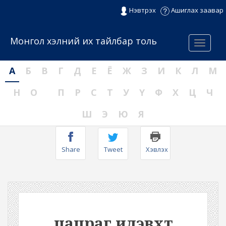
Нэвтрэх
Ашиглах заавар
Монгол хэлний их тайлбар толь
Menu
А
Б
В
Г
Д
Е
Ё
Ж
З
И
К
Л
М
Н
О
П
Р
С
Т
У
Ү
Ф
Х
Ц
Ч
Ш
Э
Ю
Я
Share
Tweet
Хэвлэх
цацраг идэвхт