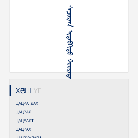
ᠰᠠᠴᠤᠷᠠᠭ ᠢᠳᠡᠪᠬᠢᠲᠦ ᠬᠣᠣᠷᠠᠳᠠᠯᠲᠠ
ХӨРШ
ҮГ
ЦАЦРАГДАХ
ЦАЦРАЛ
ЦАЦРАЛТ
ЦАЦРАХ
ЦАЦРУУЛАГЧ