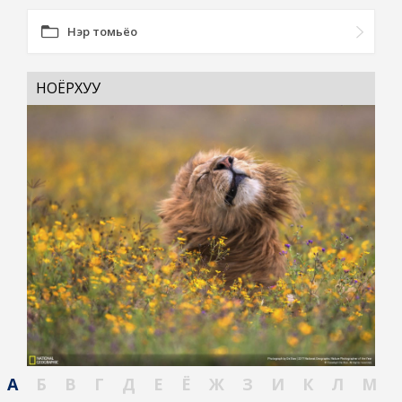
Нэр томьёо
НОЁРХУУ
А
Б
В
Г
Д
Е
Ё
Ж
З
И
К
Л
М