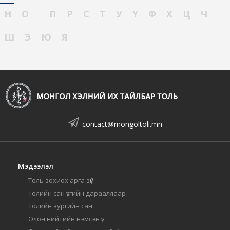
Н
О
П
Р
С
Т
У
Ү
Ф
Х
Ц
Ч
Ш
Э
Ю
Я
contact@mongoltoli.mn
Мэдээлэл
Толь зохиох арга зүй
Толийн сан үсгийн дарааллаар
Толийн зургийн сан
Олон нийтийн нэмсэн үг