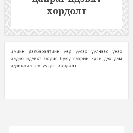
хордолт
цөмийн дэлбэрэлтийн үед үүсэх үүлнээс унах
радио идэвхт бодис буюу газрын хөрсөн дэх дам
идэвхжилтээс үүсдэг хордолт