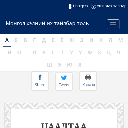
Нэвтрэх
Ашиглах заавар
Монгол хэлний их тайлбар толь
Menu
А
Б
В
Г
Д
Е
Ё
Ж
З
И
К
Л
М
Н
О
П
Р
С
Т
У
Ү
Ф
Х
Ц
Ч
Ш
Э
Ю
Я
Share
Tweet
Хэвлэх
ЦААДТАА