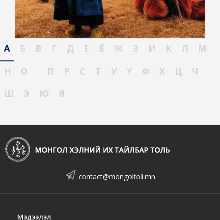
А
Б
В
Г
Д
Е
Ё
Ж
З
И
К
Л
М
Н
О
П
Р
С
Т
У
Ү
Ф
Х
Ц
Ч
Ш
Э
Ю
Я
contact@mongoltoli.mn
Мэдээлэл