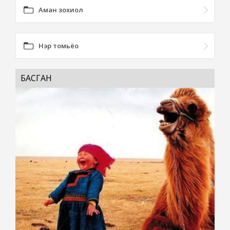
Аман зохиол
Нэр томьёо
БАСГАН