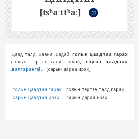
[ʦʰaːttʰaː]
Цаад талд, цаана, цадай:
голын цаадтаа гарах
(голын тэртээ талд гарах),
сарын цаадтаа
дэлгэрэнгүй...
(сарын дараа ирэх).
голын цаадтаа гарах
голын тэртээ талд гарах
сарын цаадтаа ирэх
сарын дараа ирэх