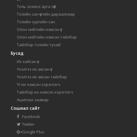
Толь зохиох арга зүй
Толийн сан үсгийн дарааллаар
Толийн зургийн сан
Олон нийтийн нэмсэн үг
Олон нийтийн нэмсэн тайлбар
Тайлбар толийн тухай
Бусад
Их хайсан үг
Үнэлгээ их авсан үг
Үнэлгээ их авсан тайлбар
Үг их нэмсэн хэрэглэгч
Тайлбар их нэмсэн хэрэглэгч
Ашиглах заавар
Сошиал сайт
Facebook
Twitter
Google Plus