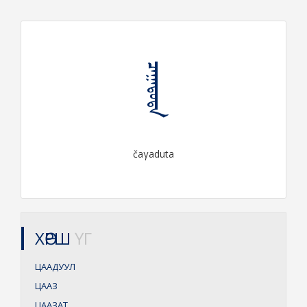
ᠴᠠᠭᠠᠳᠤᠲᠠ
čaγaduta
ХӨРШ
ҮГ
ЦААДУУЛ
ЦААЗ
ЦААЗАТ