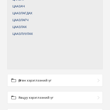
ЦААЗАЧ
ЦААЗЛАГДАХ
ЦААЗЛАГЧ
ЦААЗЛАХ
ЦААЗЛУУЛАХ
Өргөн хэрэглээний үг
Явцуу хэрэглээний үг