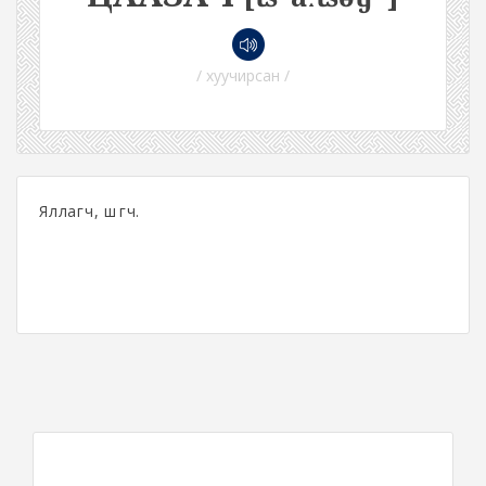
/ хуучирсан /
Яллагч, шүүгч.