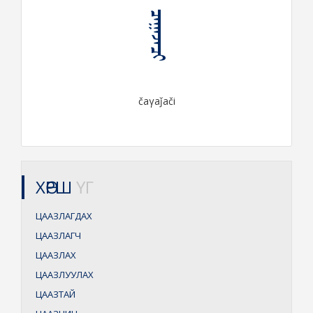
ᠴᠠᠭᠠᠵᠠᠴᠢ
čaγaǰači
ХӨРШ
ҮГ
ЦААЗЛАГДАХ
ЦААЗЛАГЧ
ЦААЗЛАХ
ЦААЗЛУУЛАХ
ЦААЗТАЙ