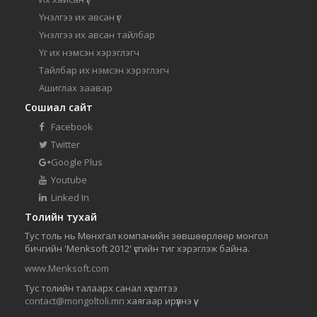
Үнэлгээ их авсан үг
Үнэлгээ их авсан тайлбар
Үг их нэмсэн хэрэглэгч
Тайлбар их нэмсэн хэрэглэгч
Ашиглах заавар
Сошиал сайт
Facebook
Twitter
Google Plus
Youtube
Linked In
Толийн тухай
Тус толь нь Мөнхгал компанийн зөвшөөрлөөр монгол
бичгийн 'Menksoft 2012' үсгийн тиг хэрэглэж байна.
www.Menksoft.com
Тус толийн талаарх санал хүсэлтээ
contact@mongoltoli.mn
хаягаар ирүүлнэ үү.