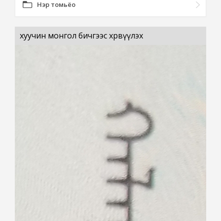
Нэр томьёо
хуучин монгол бичгээс хөрвүүлэх