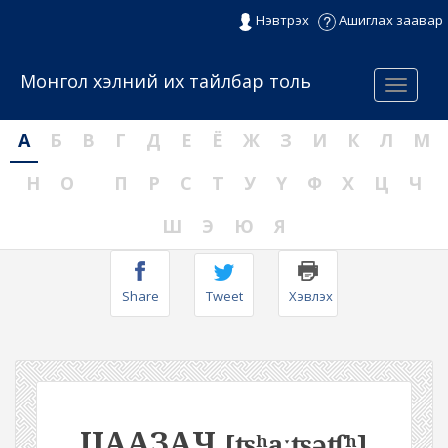
Нэвтрэх
Ашиглах заавар
Монгол хэлний их тайлбар толь
Menu
А
Б
В
Г
Д
Е
Ё
Ж
З
И
К
Л
М
Н
О
П
Р
С
Т
У
Ү
Ф
Х
Ц
Ч
Ш
Э
Ю
Я
Share
Tweet
Хэвлэх
ЦААЗАЧ
[ʦʰaːʦəʧʰ]