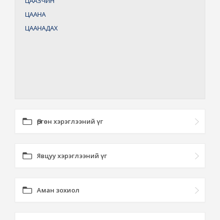
ЦААЗЧИН
ЦААНА
ЦААНАДАХ
Өргөн хэрэглээний үг
Явцуу хэрэглээний үг
Аман зохиол