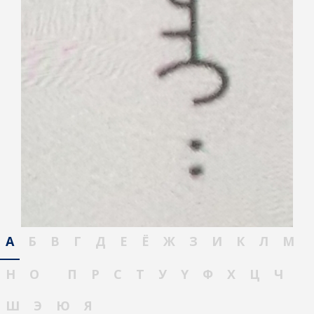
А
Б
В
Г
Д
Е
Ё
Ж
З
И
К
Л
М
Н
О
П
Р
С
Т
У
Ү
Ф
Х
Ц
Ч
Ш
Э
Ю
Я