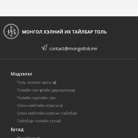
contact@mongoltoli.mn
Мэдээлэл
Толь зохиох арга зүй
Толийн сан үсгийн дарааллаар
Толийн зургийн сан
Олон нийтийн нэмсэн үг
Олон нийтийн нэмсэн тайлбар
Тайлбар толийн тухай
Бусад
Их хайсан үг