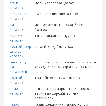
амыг нь
морь хазаартаа дасах
хагалах
салхийг нь
ажил хэргийг анх эхлүүлэх
хагалах
түлээ
мод жижиглэн түлэхэд бэлэн
хагалах
болгох
хэрчим
түлээг жижиглэн цуулах
хагалах
толгой дээр
аргагүй хүч дийлж явах
цахиур
хагалах
онгигүй сүх
сааль хураахаар саваа бэлд, ажил
түлээ
хийхэд бэлтгэл хэрэгтэй гэх мэт
хагалахгүй
санаа
толгой
толгойгоо цохиж гэмтээх
хагалах
атар
онгон зэлүүд газрыг тариа, ногоо
хагалах
тарихаар хөрсийг эргүүлэх,
элдэншүүлэх
газар
газар сэндийчин тариа, ногоо