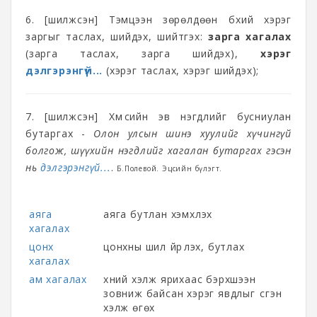
6. [шилжсэн] Тэмцээн зөрөлдөөн бүхий хэрэг
заргыг таслах, шийдэх, шийтгэх:
зарга хагалах
(зарга таслах, зарга шийдэх),
хэрэг
дэлгэрэнгүй...
(хэрэг таслах, хэрэг шийдэх);
7. [шилжсэн] Хүмүүсийн эв нэгдлийг бусниулан
бутаргах -
Олон улсын шинэ хуулийг хүчингүй
болгож, шүүхийн нэгдлийг хагалан бутаргах гэсэн
нь
дэлгэрэнгүй...
.
Б.Полевой. Эцсийн бүлэгт.
аяга
аяга бутлан хэмхлэх
хагалах
цонх
цонхны шил үйрүүлэх, бутлах
хагалах
ам хагалах
хүний хэлж ярихаас бэрхшээн
зовниж байсан хэрэг явдлыг үүсгэн
хэлж өгөх