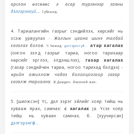
арслан өлсвөөс л асар түргэнээр зааны
дэлгэрэнгүй...
Субашид;
4. Тариалангийн газрыг сэндийлэх, хөрсийг нь
зүсэж урвуулах -
Жалгын цаана шинэ талбай
хагалах болов.
атар хагалах
Ч.Чимид.
дэлгэрэнгүй...
(онгон зэлүүд газрыг тариа, ногоо тарихаар
хөрсийг эргүүлэх, элдэншүүлэх),
газар хагалах
(газар сэндийчин тариа, ногоо тарихад бэлдэх) -
Өөрийн ажиллаж чадах бололцоогоор газар
хагалж тариална
.
Ж.Дамдин. Үймээний жил;
5. [шилжсэн] Үс, дэл зэрэг зүйлийг хоёр тийш нь
хувааж ярах, самнах:
үс хагалах
(а. Үсээ хоёр
тийш нь хуваан самнах; б. [хуучирсан]
дэлгэрэнгүй...