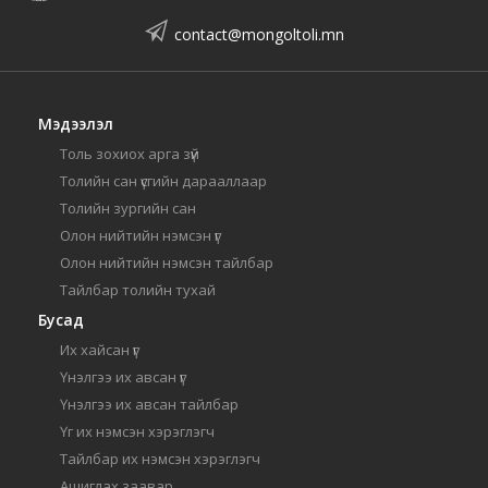
contact@mongoltoli.mn
Мэдээлэл
Толь зохиох арга зүй
Толийн сан үсгийн дарааллаар
Толийн зургийн сан
Олон нийтийн нэмсэн үг
Олон нийтийн нэмсэн тайлбар
Тайлбар толийн тухай
Бусад
Их хайсан үг
Үнэлгээ их авсан үг
Үнэлгээ их авсан тайлбар
Үг их нэмсэн хэрэглэгч
Тайлбар их нэмсэн хэрэглэгч
Ашиглах заавар