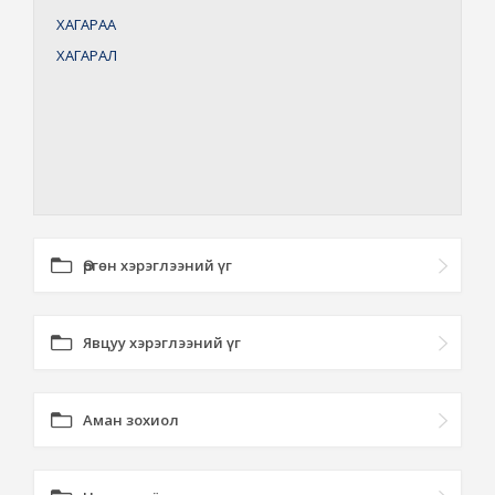
ХАГАРАА
ХАГАРАЛ
Өргөн хэрэглээний үг
Явцуу хэрэглээний үг
Аман зохиол