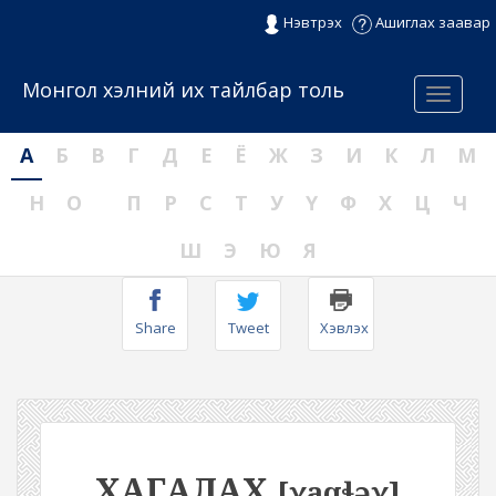
Нэвтрэх
Ашиглах заавар
Монгол хэлний их тайлбар толь
Menu
А
Б
В
Г
Д
Е
Ё
Ж
З
И
К
Л
М
Н
О
П
Р
С
Т
У
Ү
Ф
Х
Ц
Ч
Ш
Э
Ю
Я
Share
Tweet
Хэвлэх
ХАГАЛАХ
[χaqɬəχ]