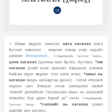
1. Юмыг эвдлэх, хэмхлэх:
аяга хагалах
(аяга
бутлан хэмхлэх) -
Өнгөрсөн хавар хоёр нарийн
шаазан
дэлгэрэнгүй...
,
Ч.Лодойдамба. Тунгалаг Тамир.
цонх хагалах
(цонхны шил үйрүүлэх, бутлах),
*ам
хагалах
(хүний хэлж ярихаас бэрхшээн зовниж
байсан хэрэг явдлыг үүсгэн хэлж өгөх),
*амыг нь
хагалах
(морь хазаартаа дасах) -
Гэтэл Итгэлт
түргэн гэгч дэвхрэн очиж хазаарлан аваад
“Батад эртээдийн Галсангийн амыг нь хагалаад
тавьдаг бор үрээг барад өг” гэлээ.
Ч.Лодойдамба.
*салхийг нь хагалах
(ажил
Тунгалаг Тамир.,
хэргийг анх эхлүүлэх);