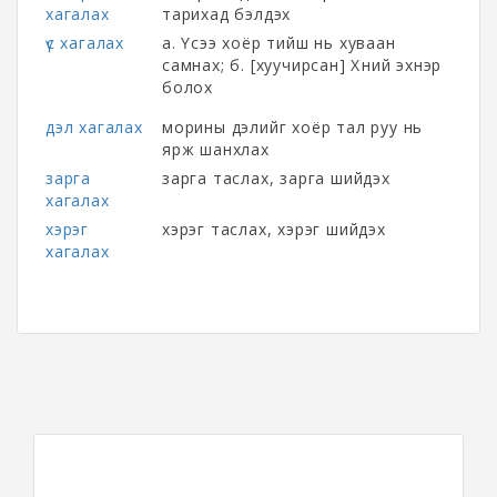
хагалах
тарихад бэлдэх
үс хагалах
а. Үсээ хоёр тийш нь хуваан
самнах; б. [хуучирсан] Хүний эхнэр
болох
дэл хагалах
морины дэлийг хоёр тал руу нь
ярж шанхлах
зарга
зарга таслах, зарга шийдэх
хагалах
хэрэг
хэрэг таслах, хэрэг шийдэх
хагалах