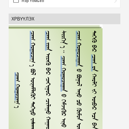
Нэр томьёо
ХӨРВҮҮЛЭХ