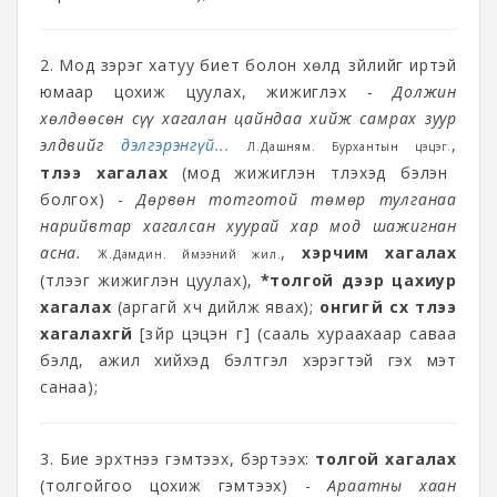
2. Мод зэрэг хатуу биет болон хөлдүү зүйлийг иртэй
юмаар цохиж цуулах, жижиглэх -
Должин
хөлдөөсөн сүү хагалан цайндаа хийж самрах зуур
элдвийг
дэлгэрэнгүй...
,
Л.Дашням. Бурхантын цэцэг.
түлээ хагалах
(мод жижиглэн түлэхэд бэлэн
болгох) -
Дөрвөн тотготой төмөр тулганаа
нарийвтар хагалсан хуурай хар мод шажигнан
асна.
,
хэрчим хагалах
Ж.Дамдин. Үймээний жил.
(түлээг жижиглэн цуулах),
*толгой дээр цахиур
хагалах
(аргагүй хүч дийлж явах);
онгигүй сүх түлээ
хагалахгүй
[зүйр цэцэн үг] (сааль хураахаар саваа
бэлд, ажил хийхэд бэлтгэл хэрэгтэй гэх мэт
санаа);
3. Бие эрхтнээ гэмтээх, бэртээх:
толгой хагалах
(толгойгоо цохиж гэмтээх) -
Араатны хаан