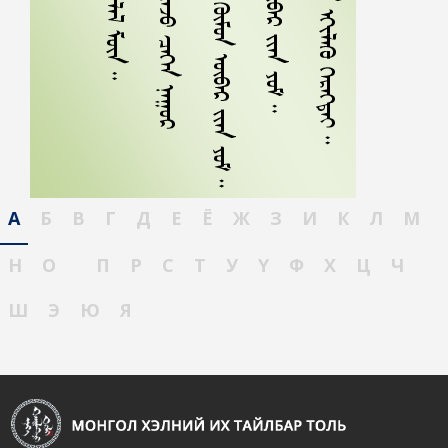
А
Б
В
Г
Д
Е
Ё
Ж
З
И
К
Л
М
Н
О
П
Р
С
Т
У
Ү
Ф
Х
Ц
Ч
Ш
Э
Ю
Я