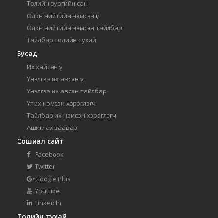
Толийн зургийн сан
Олон нийтийн нэмсэн үг
Олон нийтийн нэмсэн тайлбар
Тайлбар толийн тухай
Бусад
Их хайсан үг
Үнэлгээ их авсан үг
Үнэлгээ их авсан тайлбар
Үг их нэмсэн хэрэглэгч
Тайлбар их нэмсэн хэрэглэгч
Ашиглах заавар
Сошиал сайт
Facebook
Twitter
Google Plus
Youtube
Linked In
Толийн тухай