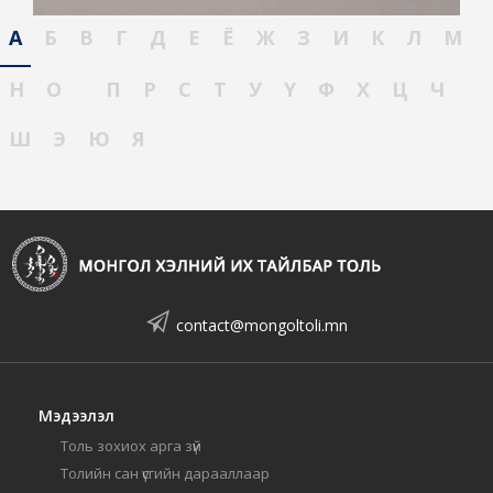
А
Б
В
Г
Д
Е
Ё
Ж
З
И
К
Л
М
Н
О
П
Р
С
Т
У
Ү
Ф
Х
Ц
Ч
Ш
Э
Ю
Я
contact@mongoltoli.mn
Мэдээлэл
Толь зохиох арга зүй
Толийн сан үсгийн дарааллаар