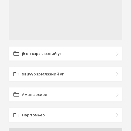
Өргөн хэрэглээний үг
Явцуу хэрэглээний үг
Аман зохиол
Нэр томьёо