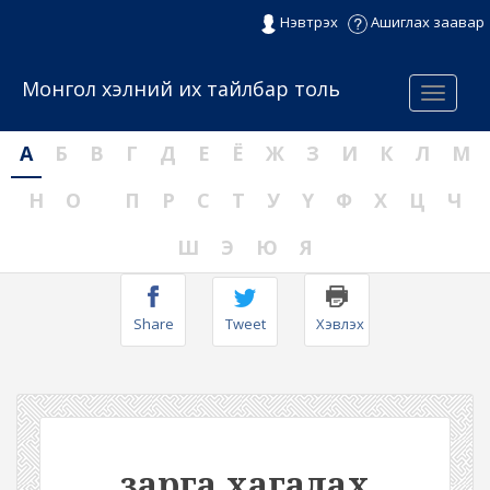
Нэвтрэх
Ашиглах заавар
Монгол хэлний их тайлбар толь
Menu
А
Б
В
Г
Д
Е
Ё
Ж
З
И
К
Л
М
Н
О
П
Р
С
Т
У
Ү
Ф
Х
Ц
Ч
Ш
Э
Ю
Я
Share
Tweet
Хэвлэх
зарга хагалах