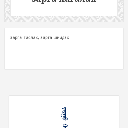
зарга таслах, зарга шийдэх
ᠵᠠᠷᠭᠤ ᠬᠠᠭᠠᠯᠬᠤ