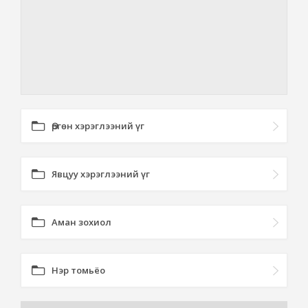
Өргөн хэрэглээний үг
Явцуу хэрэглээний үг
Аман зохиол
Нэр томьёо