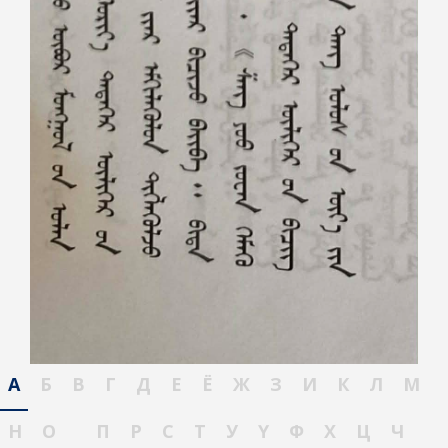
А
Б
В
Г
Д
Е
Ё
Ж
З
И
К
Л
М
Н
О
П
Р
С
Т
У
Ү
Ф
Х
Ц
Ч