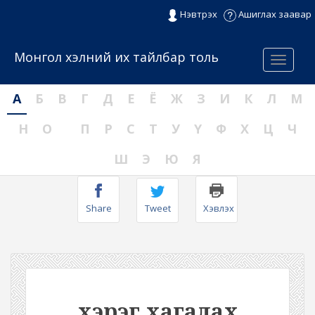
Нэвтрэх
Ашиглах заавар
Монгол хэлний их тайлбар толь
Menu
А
Б
В
Г
Д
Е
Ё
Ж
З
И
К
Л
М
Н
О
П
Р
С
Т
У
Ү
Ф
Х
Ц
Ч
Ш
Э
Ю
Я
Share
Tweet
Хэвлэх
хэрэг хагалах