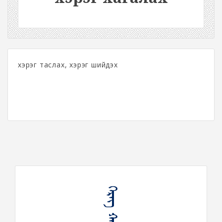
хэрэг таслах, хэрэг шийдэх
ᠬᠡᠷᠡᠭ ᠬᠠᠭᠠᠯᠬᠤ