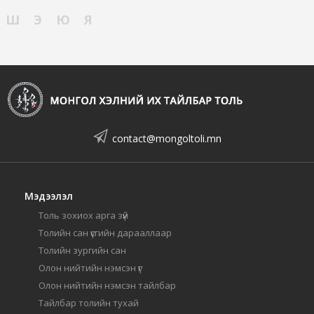
Ш
Э
Ю
Я
contact@mongoltoli.mn
Мэдээлэл
Толь зохиох арга зүй
Толийн сан үсгийн дарааллаар
Толийн зургийн сан
Олон нийтийн нэмсэн үг
Олон нийтийн нэмсэн тайлбар
Тайлбар толийн тухай