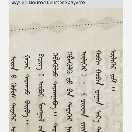
хуучин монгол бичгээс хөрвүүлэх