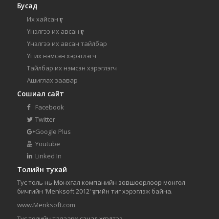
Бусад
Их хайсан үг
Үнэлгээ их авсан үг
Үнэлгээ их авсан тайлбар
Үг их нэмсэн хэрэглэгч
Тайлбар их нэмсэн хэрэглэгч
Ашиглах заавар
Сошиал сайт
Facebook
Twitter
Google Plus
Youtube
Linked In
Толийн тухай
Тус толь нь Мөнхгал компанийн зөвшөөрлөөр монгол
бичгийн 'Menksoft 2012' үсгийн тиг хэрэглэж байна.
www.Menksoft.com
Тус толийн талаарх санал хүсэлтээ