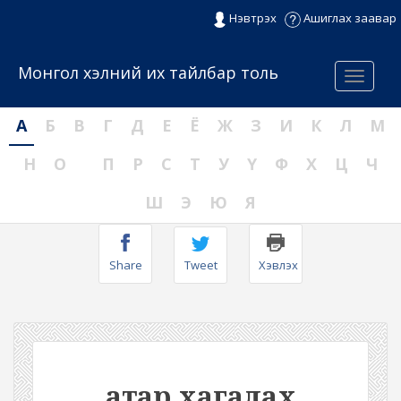
Нэвтрэх
Ашиглах заавар
Монгол хэлний их тайлбар толь
Menu
А
Б
В
Г
Д
Е
Ё
Ж
З
И
К
Л
М
Н
О
П
Р
С
Т
У
Ү
Ф
Х
Ц
Ч
Ш
Э
Ю
Я
Share
Tweet
Хэвлэх
атар хагалах