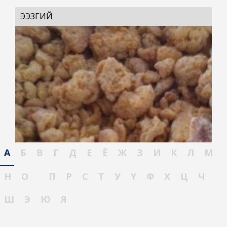
ЭЭЗГИЙ
А
Б
В
Г
Д
Е
Ё
Ж
З
И
К
Л
М
Н
О
П
Р
С
Т
У
Ү
Ф
Х
Ц
Ч
Ш
Э
Ю
Я