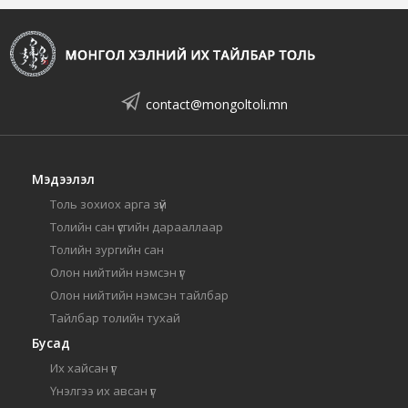
contact@mongoltoli.mn
Мэдээлэл
Толь зохиох арга зүй
Толийн сан үсгийн дарааллаар
Толийн зургийн сан
Олон нийтийн нэмсэн үг
Олон нийтийн нэмсэн тайлбар
Тайлбар толийн тухай
Бусад
Их хайсан үг
Үнэлгээ их авсан үг