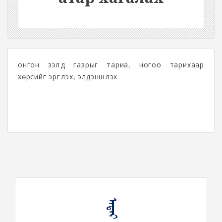
онгон зэлүүд газрыг тариа, ногоо тарихаар
хөрсийг эргүүлэх, элдэншүүлэх