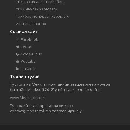
Үнэлгээ их авсан тайлбар
Үг их нэмсэн хэрэглэгч
Тайлбар их нэмсэн хэрэглэгч
Ашиглах заавар
Сошиал сайт
Facebook
Twitter
Google Plus
Youtube
Linked In
Толийн тухай
Тус толь нь Мөнхгал компанийн зөвшөөрлөөр монгол
бичгийн 'Menksoft 2012' үсгийн тиг хэрэглэж байна.
www.Menksoft.com
Тус толийн талаарх санал хүсэлтээ
contact@mongoltoli.mn
хаягаар ирүүлнэ үү.