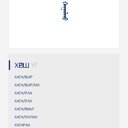
ᠠᠲᠠᠷ ᠬᠠᠭᠠᠯᠬᠤ
ХӨРШ
ҮГ
ХАГАЛБАР
ХАГАЛБАРЛАХ
ХАГАЛГАА
ХАГАЛГАХ
ХАГАЛМАЛ
ХАГАЛУУЛАХ
ХАГАРАА