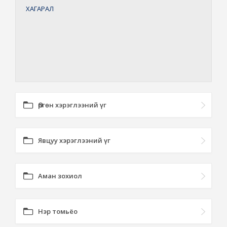
ХАГАРАЛ
Өргөн хэрэглээний үг
Явцуу хэрэглээний үг
Аман зохиол
Нэр томьёо