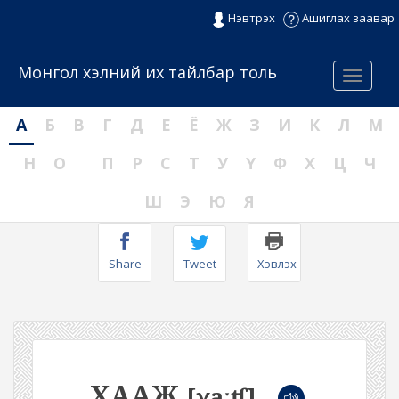
Нэвтрэх
Ашиглах заавар
Монгол хэлний их тайлбар толь
Menu
А
Б
В
Г
Д
Е
Ё
Ж
З
И
К
Л
М
Н
О
П
Р
С
Т
У
Ү
Ф
Х
Ц
Ч
Ш
Э
Ю
Я
Share
Tweet
Хэвлэх
ХААЖ
[χaːʧ]