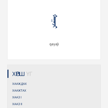
ᠬᠠᠭᠠᠵᠢ
qaγaǰi
ХӨРШ
ҮГ
ХААЖДАХ
ХААЖТАХ
ХААЗ
I
ХААЗ
II