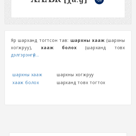
Яр шарханд тогтсон тав:
шархны хааж
(шархны
хогжруу),
хааж болох
(шарханд товх
дэлгэрэнгүй...
шархны хааж
шархны хогжруу
хааж болох
шарханд товх тогтох