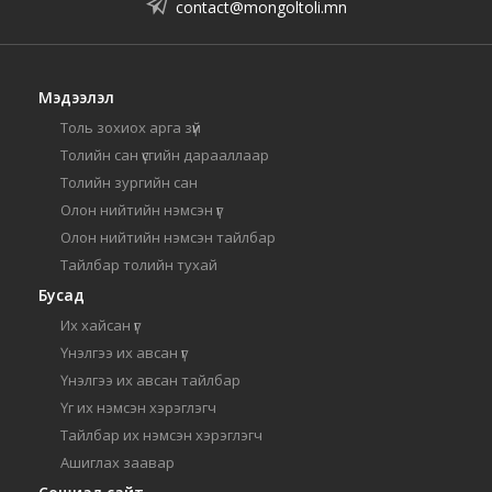
contact@mongoltoli.mn
Мэдээлэл
Толь зохиох арга зүй
Толийн сан үсгийн дарааллаар
Толийн зургийн сан
Олон нийтийн нэмсэн үг
Олон нийтийн нэмсэн тайлбар
Тайлбар толийн тухай
Бусад
Их хайсан үг
Үнэлгээ их авсан үг
Үнэлгээ их авсан тайлбар
Үг их нэмсэн хэрэглэгч
Тайлбар их нэмсэн хэрэглэгч
Ашиглах заавар