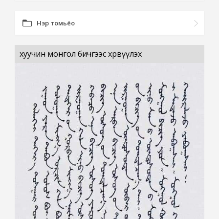
Нэр томьёо
хуучин монгол бичгээс хөрвүүлэх