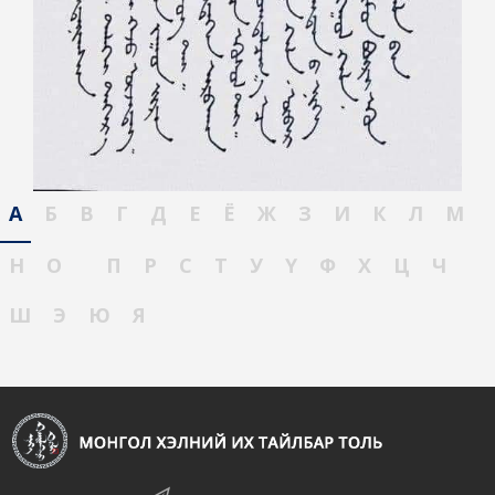
А
Б
В
Г
Д
Е
Ё
Ж
З
И
К
Л
М
Н
О
П
Р
С
Т
У
Ү
Ф
Х
Ц
Ч
Ш
Э
Ю
Я