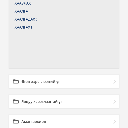
ХААЗЛАХ
ХААЛГА
ХААЛГАДАХ
:
ХААЛГАХ
I
Өргөн хэрэглээний үг
Явцуу хэрэглээний үг
Аман зохиол