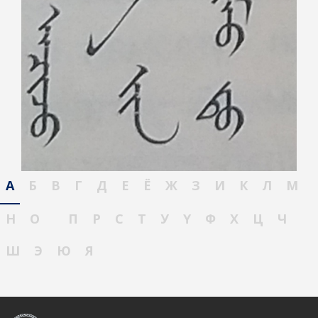
А
Б
В
Г
Д
Е
Ё
Ж
З
И
К
Л
М
Н
О
П
Р
С
Т
У
Ү
Ф
Х
Ц
Ч
Ш
Э
Ю
Я