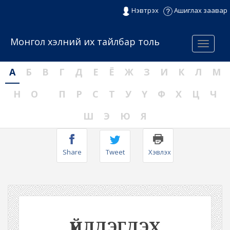
Нэвтрэх
Ашиглах заавар
Монгол хэлний их тайлбар толь
Menu
А
Б
В
Г
Д
Е
Ё
Ж
З
И
К
Л
М
Н
О
П
Р
С
Т
У
Ү
Ф
Х
Ц
Ч
Ш
Э
Ю
Я
Share
Tweet
Хэвлэх
ҮЙЛДЭГДЭХ