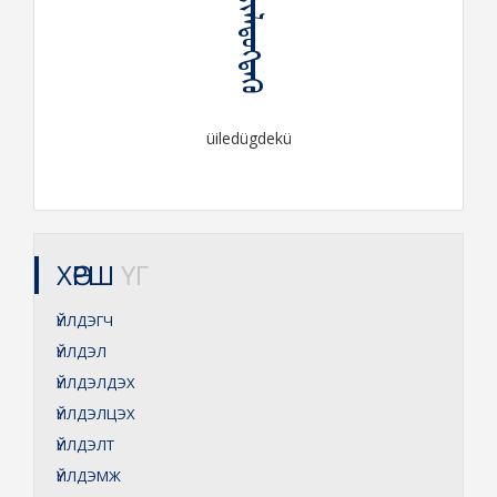
ᠦᠢᠯᠡᠳᠦᠭᠳᠡᠬᠦ
üiledügdekü
ХӨРШ
ҮГ
ҮЙЛДЭГЧ
ҮЙЛДЭЛ
ҮЙЛДЭЛДЭХ
ҮЙЛДЭЛЦЭХ
ҮЙЛДЭЛТ
ҮЙЛДЭМЖ