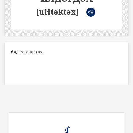
[uiɬtəktəx]
Үйлдэхэд өртөх.