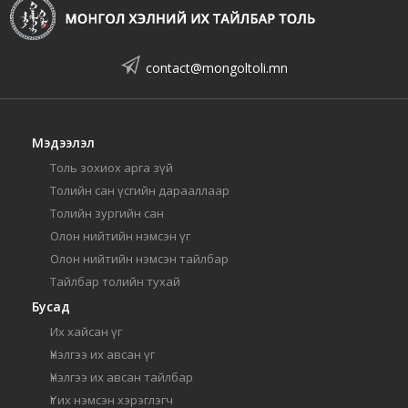
contact@mongoltoli.mn
Мэдээлэл
Толь зохиох арга зүй
Толийн сан үсгийн дарааллаар
Толийн зургийн сан
Олон нийтийн нэмсэн үг
Олон нийтийн нэмсэн тайлбар
Тайлбар толийн тухай
Бусад
Их хайсан үг
Үнэлгээ их авсан үг
Үнэлгээ их авсан тайлбар
Үг их нэмсэн хэрэглэгч