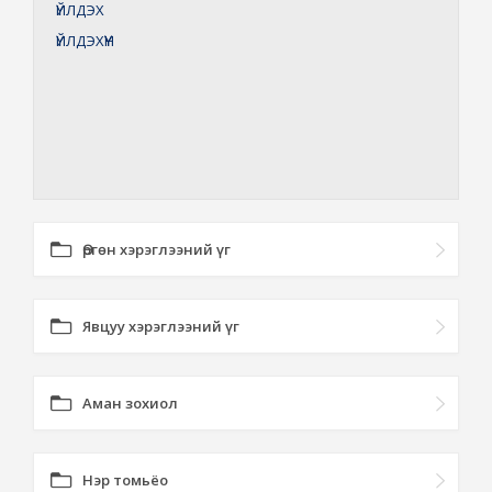
ҮЙЛДЭХ
ҮЙЛДЭХҮҮН
Өргөн хэрэглээний үг
Явцуу хэрэглээний үг
Аман зохиол
Нэр томьёо