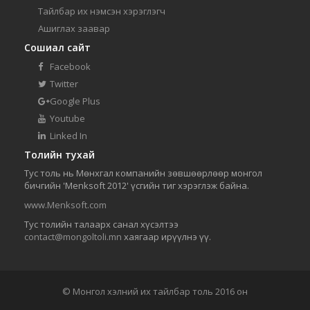
Тайлбар их нэмсэн хэрэглэгч
Ашиглах заавар
Сошиал сайт
Facebook
Twitter
Google Plus
Youtube
Linked In
Толийн тухай
Тус толь нь Мөнхгал компанийн зөвшөөрлөөр монгол
бичгийн 'Menksoft 2012' үсгийн тиг хэрэглэж байна.
www.Menksoft.com
Тус толийн талаарх санал хүсэлтээ
contact@mongoltoli.mn
хаягаар ирүүлнэ үү.
© Монгол хэлний их тайлбар толь 2016 он