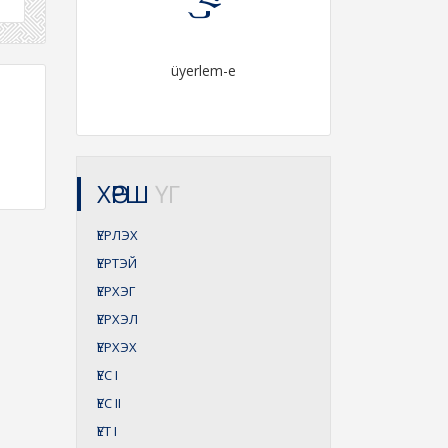
üyerlem-e
ХӨРШ
ҮГ
ҮЕРЛЭХ
ҮЕРТЭЙ
ҮЕРХЭГ
ҮЕРХЭЛ
ҮЕРХЭХ
ҮЕС
I
ҮЕС
II
ҮЕТ
I