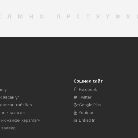
К
Л
М
Н
О
П
Р
С
Т
У
Ү
Ф
Х
Сошиал сайт
н үг
Facebook
их авсан үг
Twitter
их авсан тайлбар
Google Plus
мсэн хэрэглэгч
Youtube
 их нэмсэн хэрэглэгч
Linked In
 заавар