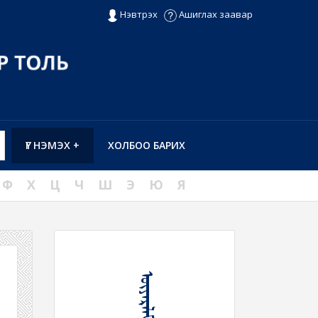
Нэвтрэх
Ашиглах заавар
ҮГ НЭМЭХ +
ХОЛБОО БАРИХ
Ф
Х
Ц
Ч
Ш
Э
Ю
Я
ᠦᠶᠡᠷᠯᠡᠮ᠎ᠡ