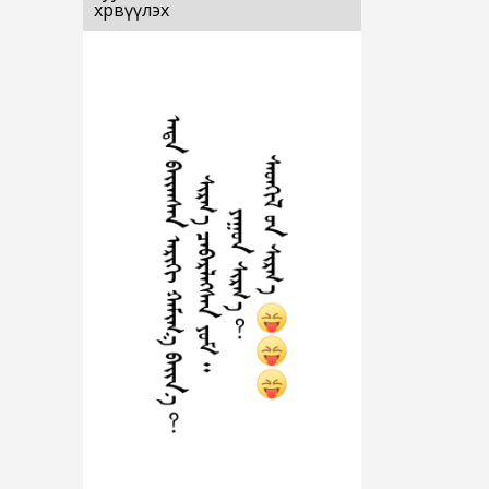
хөрвүүлэх