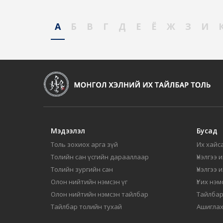
А
Б
В
Г
Д
Е
Ё
Ж
З
И
Мэдээлэл
Бусад
Толь зохиох арга зүй
Их хайса
Толийн сан үсгийн дарааллаар
Үнэлгээ 
Толийн зургийн сан
Үнэлгээ 
Олон нийтийн нэмсэн үг
Үг их нэ
Олон нийтийн нэмсэн тайлбар
Тайлбар
Тайлбар толийн тухай
Ашиглах