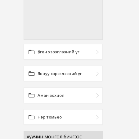
Өргөн хэрэглээний үг
Явцуу хэрэглээний үг
Аман зохиол
Нэр томьёо
хуучин монгол бичгээс