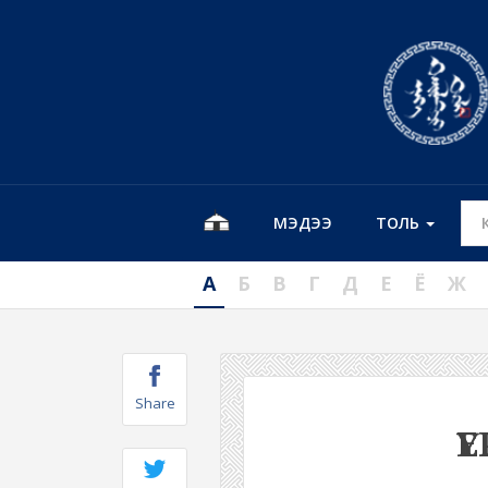
МЭДЭЭ
ТОЛЬ
А
Б
В
Г
Д
Е
Ё
Ж
Share
Ү