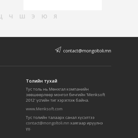
Ц
Ч
Ш
Э
Ю
Я
contact@mongoltoli.mn
Толийн тухай
Тус толь нь Мөнхгал компанийн
зөвшөөрлөөр монгол бичгийн 'Menksoft
2012' үсгийн тиг хэрэглэж байна.
www.Menksoft.com
Тус толийн талаарх санал хүсэлтээ
contact@mongoltoli.mn
хаягаар ирүүлнэ
үү.