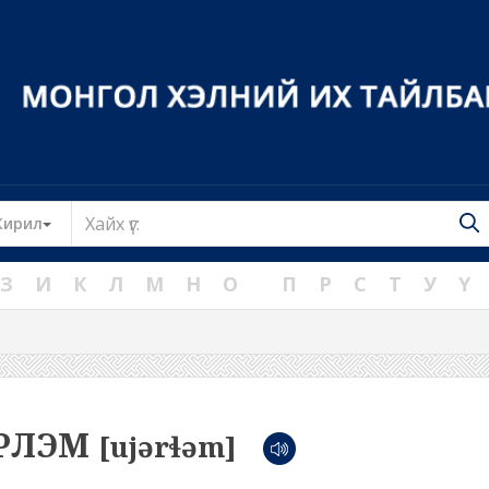
Toggle Dropdown
Кирил
З
И
К
Л
М
Н
О
П
Р
С
Т
У
Ү
ЕРЛЭМ
[ujərɬəm]