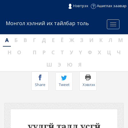
Нэвтрэх
Ашиглах заавар
Монгол хэлний их тайлбар толь
Menu
А
Б
В
Г
Д
Е
Ё
Ж
З
И
К
Л
М
Н
О
П
Р
С
Т
У
Ү
Ф
Х
Ц
Ч
Ш
Э
Ю
Я
Share
Tweet
Хэвлэх
уулгүй талд усгүй