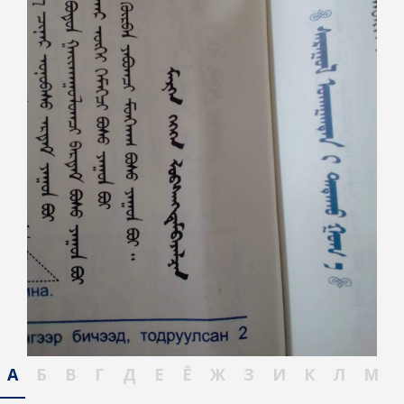
А
Б
В
Г
Д
Е
Ё
Ж
З
И
К
Л
М