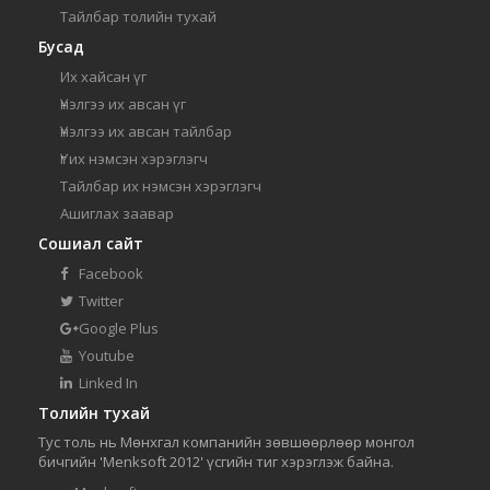
Тайлбар толийн тухай
Бусад
Их хайсан үг
Үнэлгээ их авсан үг
Үнэлгээ их авсан тайлбар
Үг их нэмсэн хэрэглэгч
Тайлбар их нэмсэн хэрэглэгч
Ашиглах заавар
Сошиал сайт
Facebook
Twitter
Google Plus
Youtube
Linked In
Толийн тухай
Тус толь нь Мөнхгал компанийн зөвшөөрлөөр монгол
бичгийн 'Menksoft 2012' үсгийн тиг хэрэглэж байна.