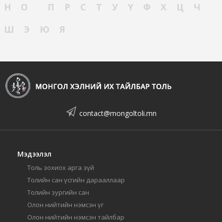
Н
О
П
Р
С
Т
У
Ү
Ф
Х
Ц
Ч
Ш
Э
Ю
Я
contact@mongoltoli.mn
Мэдээлэл
Толь зохиох арга зүй
Толийн сан үсгийн дарааллаар
Толийн зургийн сан
Олон нийтийн нэмсэн үг
Олон нийтийн нэмсэн тайлбар