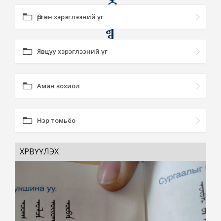
Өргөн хэрэглээний үг
Явцуу хэрэглээний үг
Аман зохиол
Нэр томьёо
ХӨРВҮҮЛЭХ