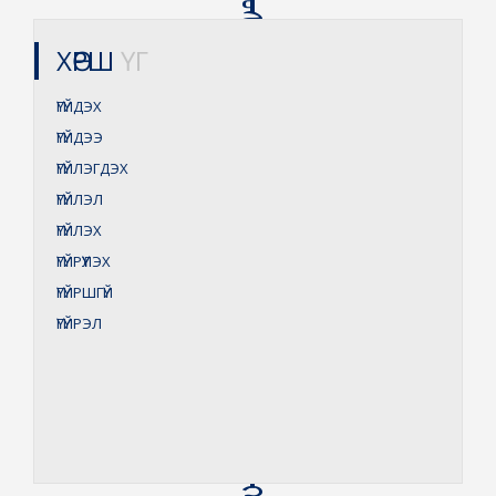
ᠠᠭᠤᠯᠠ ᠦᠭᠡᠢ ᠲᠠᠯ ᠠ ᠳᠤ ᠤᠰᠤ ᠦᠭᠡᠢ ᠴᠥᠯ ᠳᠤ ᠵᠠᠰᠠᠭ ᠦᠭᠡᠢ ᠨᠣᠶᠠᠨ ᠴᠢᠰᠤ ᠦᠭᠡᠢ ᠳᠠᠶᠢᠲᠤᠨ᠎ᠠ
ХӨРШ
ҮГ
ҮГҮЙДЭХ
ҮГҮЙДЭЭ
ҮГҮЙЛЭГДЭХ
ҮГҮЙЛЭЛ
ҮГҮЙЛЭХ
ҮГҮЙРҮҮЛЭХ
ҮГҮЙРШГҮЙ
ҮГҮЙРЭЛ