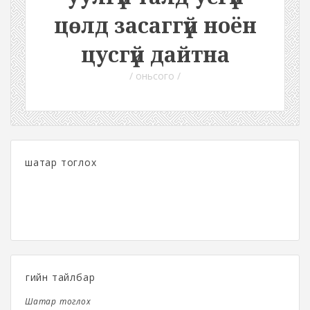
цөлд засаггүй ноён
цусгүй дайтна
/ оньсого /
шатар тоглох
Үгийн тайлбар
Шатар тоглох