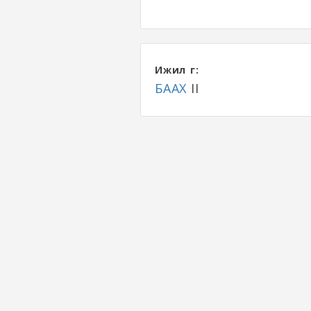
Ижил үг:
БААХ
II