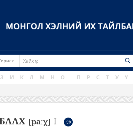
Toggle Dropdown
Кирил
З
И
К
Л
М
Н
О
П
Р
С
Т
У
Ү
БААХ
I
[paːχ]