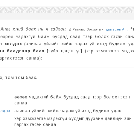
Янаг хүний баах нь ч сайхан.
*
Д.Равжаа. Зохиолын
дэлгэрэнгүй...
өөрөө чадахгүй байж бусдад саад тээр болох гэсэн сана
л хөлдөх
(аливаа үйлийг хийж чадахгүй ихэд будилж уда
ын баадгаар баах
[зүйр цэцэн үг] (хэр хэмжээгээ мэдэ
аргах гэсэн санаа);
ах, том том баах.
өөрөө чадахгүй байж бусдад саад тээр болох гэсэн
санаа
өлдөх
аливаа үйлийг хийж чадахгүй ихэд будилж удах
хэр хэмжээгээ мэдэхгүй бусдыг дуурайн давлиун зан
гаргах гэсэн санаа