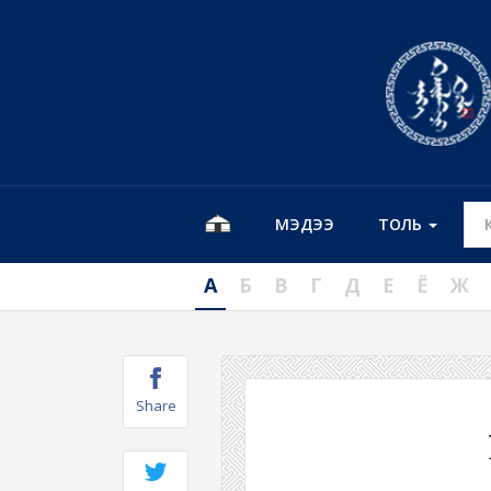
МЭДЭЭ
ТОЛЬ
А
Б
В
Г
Д
Е
Ё
Ж
Share