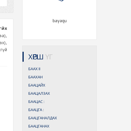
baγaqu
гүйх
а),
х),
хгүй
ХӨРШ
ҮГ
БААХ
II
БААХАН
БААЦАЙХ
БААЦАЛЗАХ
БААЦАС
:
БААЦГА
:
БААЦГАНАЛДАХ
БААЦГАНАХ