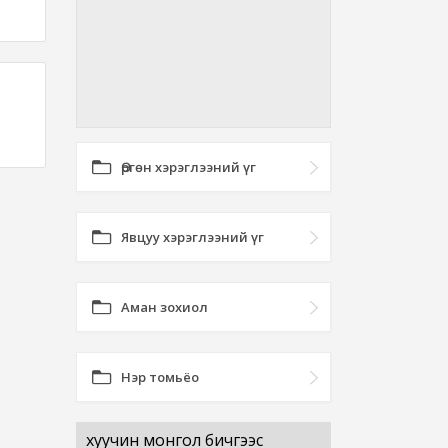
Өргөн хэрэглээний үг
Явцуу хэрэглээний үг
Аман зохиол
Нэр томьёо
хуучин монгол бичгээс