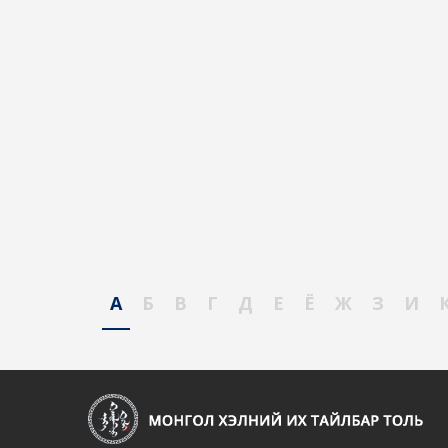
А
Б
В
Г
Д
Е
Ё
Ж
З
И