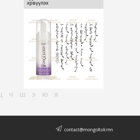
хөрвүүлэх
Ц
Ч
Ш
Э
Ю
Я
contact@mongoltoli.mn