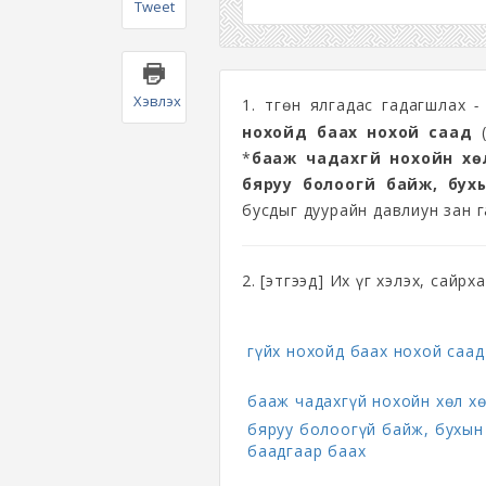
Tweet
Хэвлэх
1. Өтгөн ялгадас гадагшлах
- 
нохойд баах нохой саад
(
*
бааж чадахгүй нохойн хө
бяруу болоогүй байж, бух
бусдыг дуурайн давлиун зан г
2. [этгээд] Их үг хэлэх, сайрх
гүйх нохойд баах нохой саад
бааж чадахгүй нохойн хөл х
бяруу болоогүй байж, бухын
баадгаар баах