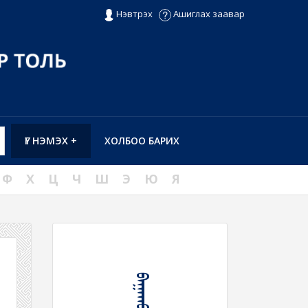
Нэвтрэх
Ашиглах заавар
ҮГ НЭМЭХ +
ХОЛБОО БАРИХ
Ф
Х
Ц
Ч
Ш
Э
Ю
Я
ᠪᠠᠭᠠᠬᠤ