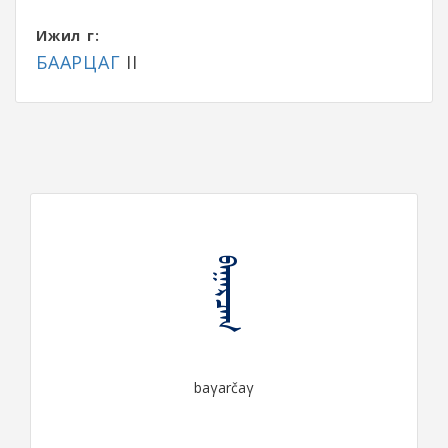
Ижил үг:
БААРЦАГ
II
ᠪᠠᠭᠠᠷᠴᠠᠭ
baγarčaγ