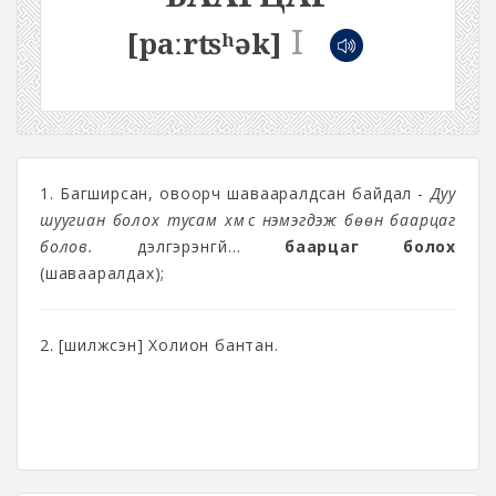
I
[paːrʦʰək]
1. Багширсан, овоорч шавааралдсан байдал -
Дуу
шуугиан болох тусам хүмүүс нэмэгдэж бөөн баарцаг
болов.
дэлгэрэнгүй...
баарцаг болох
(шавааралдах);
2. [шилжсэн] Холион бантан.