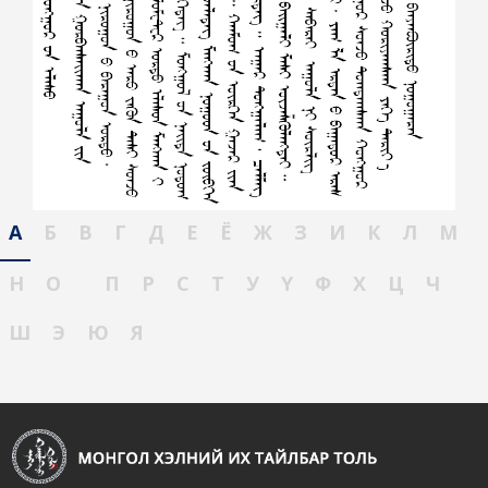
А
Б
В
Г
Д
Е
Ё
Ж
З
И
К
Л
М
Н
О
П
Р
С
Т
У
Ү
Ф
Х
Ц
Ч
Ш
Э
Ю
Я