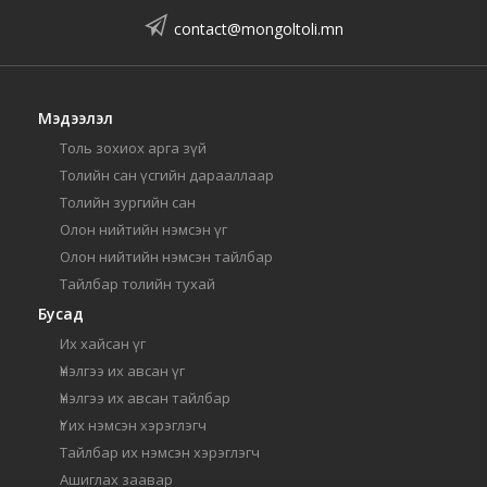
contact@mongoltoli.mn
Мэдээлэл
Толь зохиох арга зүй
Толийн сан үсгийн дарааллаар
Толийн зургийн сан
Олон нийтийн нэмсэн үг
Олон нийтийн нэмсэн тайлбар
Тайлбар толийн тухай
Бусад
Их хайсан үг
Үнэлгээ их авсан үг
Үнэлгээ их авсан тайлбар
Үг их нэмсэн хэрэглэгч
Тайлбар их нэмсэн хэрэглэгч
Ашиглах заавар