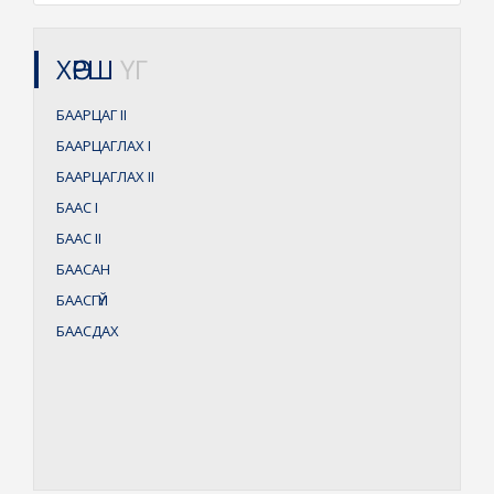
ХӨРШ
ҮГ
БААРЦАГ
II
БААРЦАГЛАХ
I
БААРЦАГЛАХ
II
БААС
I
БААС
II
БААСАН
БААСГҮЙ
БААСДАХ