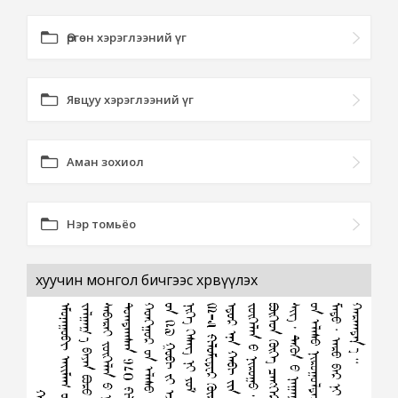
Өргөн хэрэглээний үг
Явцуу хэрэглээний үг
Аман зохиол
Нэр томьёо
хуучин монгол бичгээс хөрвүүлэх