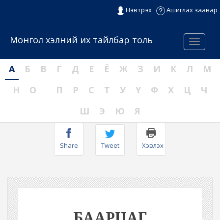
Нэвтрэх
Ашиглах заавар
Монгол хэлний их тайлбар толь
Menu
А
Б
В
Г
Д
Е
Ё
Ж
З
И
К
Л
М
Н
О
П
Р
С
Т
У
Ү
Ф
Х
Ц
Ч
Ш
Э
Ю
Я
Share
Tweet
Хэвлэх
БААРЦАГ