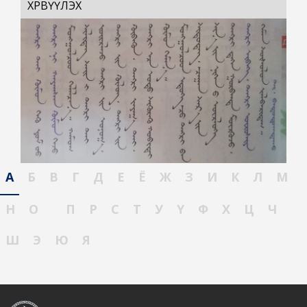
ХӨРВҮҮЛЭХ
А
Б
В
Г
Д
Е
Ё
Ж
З
И
К
Л
М
Н
О
П
Р
С
Т
У
Ү
Ф
Х
Ц
Ч
Ш
Э
Ю
Я