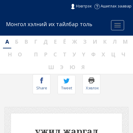
Нэвтрэх
Ашиглах заавар
Монгол хэлний их тайлбар толь
Menu
А
Б
В
Г
Д
Е
Ё
Ж
З
И
К
Л
М
Н
О
П
Р
С
Т
У
Ү
Ф
Х
Ц
Ч
Ш
Э
Ю
Я
Share
Tweet
Хэвлэх
ужид жаргал