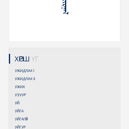
ХӨРШ
ҮГ
УЖИДЛАХ
I
УЖИДЛАХ
II
УЖИХ
УЗУУР
УЙ
УЙГА
УЙГАГҮЙ
УЙГУР