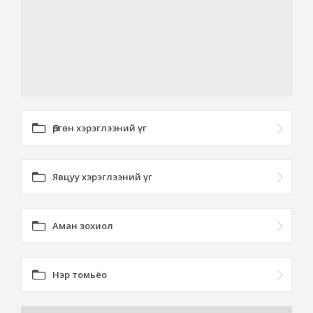
Өргөн хэрэглээний үг
Явцуу хэрэглээний үг
Аман зохиол
Нэр томьёо