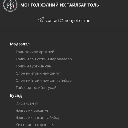
contact@mongoltoli.mn
Мэдээлэл
Толь зохиох арга зүй
Толийн сан үсгийн дарааллаар
Толийн зургийн сан
Олон нийтийн нэмсэн үг
Олон нийтийн нэмсэн тайлбар
Тайлбар толийн тухай
Бусад
Их хайсан үг
Үнэлгээ их авсан үг
Үнэлгээ их авсан тайлбар
Үг их нэмсэн хэрэглэгч