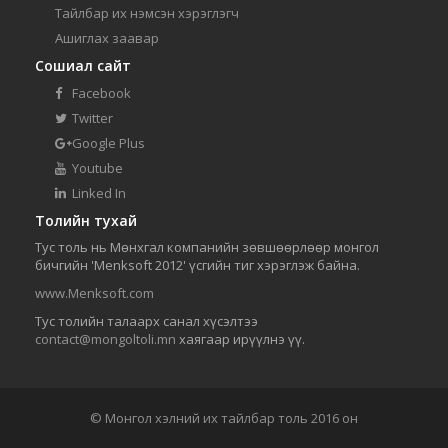
Тайлбар их нэмсэн хэрэглэгч
Ашиглах заавар
Сошиал сайт
Facebook
Twitter
Google Plus
Youtube
Linked In
Толийн тухай
Тус толь нь Мөнхгал компанийн зөвшөөрлөөр монгол
бичгийн 'Menksoft 2012' үсгийн тиг хэрэглэж байна.
www.Menksoft.com
Тус толийн талаарх санал хүсэлтээ
contact@mongoltoli.mn
хаягаар ирүүлнэ үү.
© Монгол хэлний их тайлбар толь 2016 он