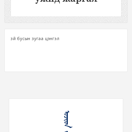
зүй бусын зугаа цэнгэл
ᠤᠵᠢᠳ ᠵᠢᠷᠭᠠᠯ