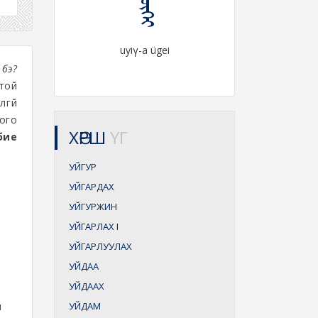
uyiγ-a ügei
 бэ?
той
лгүй
лого
ХӨРШ
ҮГ
бие
УЙГУР
УЙГАРДАХ
УЙГУРЖИН
УЙГАРЛАХ
I
УЙГАРЛУУЛАХ
УЙДАА
УЙДААХ
н
УЙДАМ