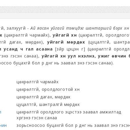
үй, залхуугүй -
Ай яасан уйгагүй тэмцдэг шантаршгүй бэрх хүн
х
(цөхрөлтгүй чармайх),
уйгагүй хүн
(цөхрөлтгүй, оролдлого
гүй дагах, мөрдөх),
уйгагүй мөрдөх
(цуцалтгүй, шантра
л усанд ч гал асаана
[зүйр цэцэн үг] (цөхрөлтгүй оролд
гэнэ гэсэн санаа),
уйгагүй хүн уул нүхэлнэ, ужиг өвчин 
оосоо буцахгүй бол үр дүнг нь заавал үзнэ гэсэн санаа).
цөхрөлтгүй чармайх
цөхрөлтгүй, оролдлоготой хүн
цөхрөлтгүй дагах, мөрдөх
цуцалтгүй, шантралгүй мөрдөх
л
цөхрөлтгүй оролдлого эцэстээ заавал амжилтад
хүргэнэ гэсэн санаа
вчин
зорьсноосоо буцахгүй бол үр дүнг нь заавал үзнэ гэсэ