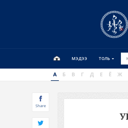
МЭДЭЭ
ТОЛЬ
А
Б
В
Г
Д
Е
Ё
Ж
Share
У