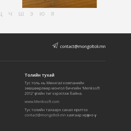
Ц
Ч
Ш
Э
Ю
Я
contact@mongoltoli.mn
Толийн тухай
Тус толь нь Мөнхгал компанийн
зөвшөөрлөөр монгол бичгийн 'Menksoft
2012' үсгийн тиг хэрэглэж байна.
www.Menksoft.com
Тус толийн талаарх санал хүсэлтээ
contact@mongoltoli.mn
хаягаар ирүүлнэ үү.