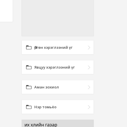
Өргөн хэрэглээний үг
Явцуу хэрэглээний үг
Аман зохиол
Нэр томьёо
их хөлийн газар