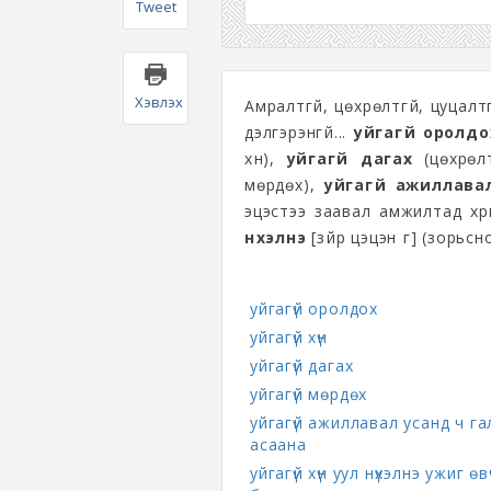
Tweet
Хэвлэх
Амралтгүй, цөхрөлтгүй, цуцалтг
дэлгэрэнгүй...
уйгагүй оролдо
хүн),
уйгагүй дагах
(цөхрөлт
мөрдөх),
уйгагүй ажиллава
эцэстээ заавал амжилтад хүр
нүхэлнэ
[зүйр цэцэн үг] (зорьсн
уйгагүй оролдох
уйгагүй хүн
уйгагүй дагах
уйгагүй мөрдөх
уйгагүй ажиллавал усанд ч га
асаана
уйгагүй хүн уул нүхэлнэ ужиг ө