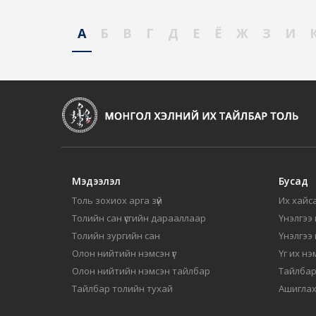
А
Б
В
Г
Д
Е
Ё
Ж
З
И
Мэдээлэл
Бусад
Толь зохиох арга зүй
Их хайса
Толийн сан үсгийн дарааллаар
Үнэлгээ 
Толийн зургийн сан
Үнэлгээ
Олон нийтийн нэмсэн үг
Үг их нэ
Олон нийтийн нэмсэн тайлбар
Тайлбар
Тайлбар толийн тухай
Ашиглах