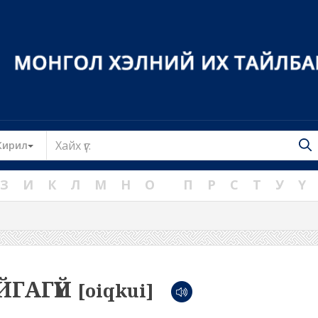
Toggle Dropdown
Кирил
З
И
К
Л
М
Н
О
П
Р
С
Т
У
Ү
ЙГАГҮЙ
[oiqkui]