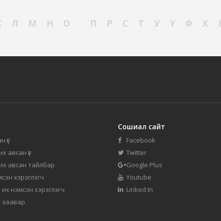
К
Л
М
Н
О
П
Р
С
Т
У
Ү
Ф
Х
Сошиал сайт
н үг
Facebook
их авсан үг
Twitter
 их авсан тайлбар
Google Plus
мсэн хэрэглэгч
Youtube
 их нэмсэн хэрэглэгч
Linked In
 заавар