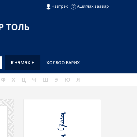
Нэвтрэх
Ашиглах заавар
ҮГ НЭМЭХ +
ХОЛБОО БАРИХ
Ф
Х
Ц
Ч
Ш
Э
Ю
Я
ᠤᠶᠢᠭ᠎ᠠ ᠦᠭᠡᠢ