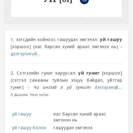
1. Үхэгсдийн хойноос гашуудах эмгэнэл:
уй гашуу
[хоршоо] (нас барсан хүний араас эмгэнэх нь) -
дэлгэрэнгүй...
2. Сэтгэлийн гуниг харуусал:
уй гуниг
[хоршоо]
(сэтгэл санааны туйлын хэцүү байдал, уйтгар
гуниг) -
Чи ингээд л уй гунигт
дэлгэрэнгүй...
Л.Дашням. Нялх ногоо.
уй гашуу
нас барсан хүний араас
эмгэнэн нь
уй гашуу болох
гашуудан эмгэнэх