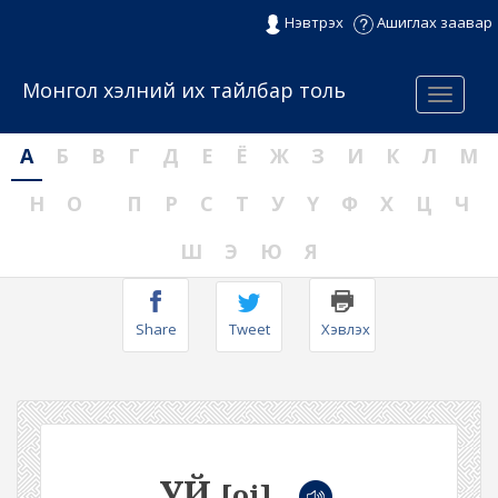
Нэвтрэх
Ашиглах заавар
Монгол хэлний их тайлбар толь
Menu
А
Б
В
Г
Д
Е
Ё
Ж
З
И
К
Л
М
Н
О
П
Р
С
Т
У
Ү
Ф
Х
Ц
Ч
Ш
Э
Ю
Я
Share
Tweet
Хэвлэх
УЙ
[oi]