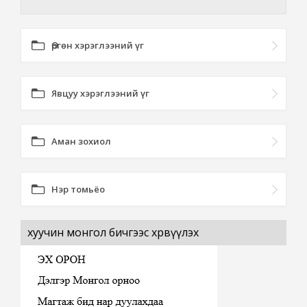
Өргөн хэрэглээний үг
Явцуу хэрэглээний үг
Аман зохиол
Нэр томьёо
хуучин монгол бичгээс хөрвүүлэх