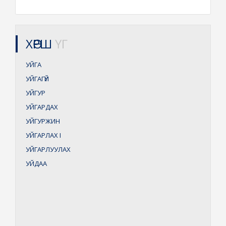
ХӨРШ
ҮГ
УЙГА
УЙГАГҮЙ
УЙГУР
УЙГАРДАХ
УЙГУРЖИН
УЙГАРЛАХ
I
УЙГАРЛУУЛАХ
УЙДАА