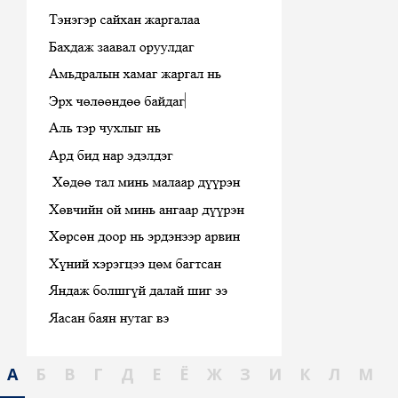
А
Б
В
Г
Д
Е
Ё
Ж
З
И
К
Л
М