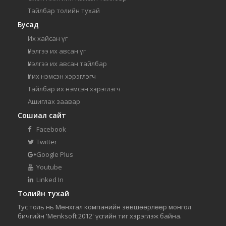
Тайлбар толийн тухай
Бусад
Их хайсан үг
Үнэлгээ их авсан үг
Үнэлгээ их авсан тайлбар
Үг их нэмсэн хэрэглэгч
Тайлбар их нэмсэн хэрэглэгч
Ашиглах заавар
Сошиал сайт
Facebook
Twitter
Google Plus
Youtube
Linked In
Толийн тухай
Тус толь нь Мөнхгал компанийн зөвшөөрлөөр монгол
бичгийн 'Menksoft 2012' үсгийн тиг хэрэглэж байна.