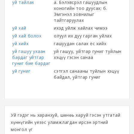
уй тайлах
а. Бэлэвсрэл гашуудлын
хоногийн тоо дуусах; б.
Эмгэнэл зовнилыг
тайтгаруулах
уй хай
ихэд уйлж хайлах чимээ
уй хай болох
олуул их дуу гарган уйлах
уй хийх
гашуудан салах ёс хийх
уй гашуу ухаан
уй гашуу, уйтгар гуниг туйлын
бардаг уйтгар
хэцүү гэсэн санаа
гуниг бие бардаг
уй гуниг
сэтгэл санааны туйлын хэцүү
байдал, уйтгар гуниг
Уй гэдэг нь харанхуй, шөнөь харуй гэсэн утгатай
хүннүгийн үеээс уламжлагдан ирсэн эртний
монгол үг