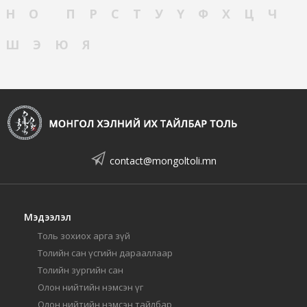
Н
О
П
Р
С
Т
У
Ү
Ф
Х
Ц
Ч
Ш
Э
Ю
Я
contact@mongoltoli.mn
Мэдээлэл
Толь зохиох арга зүй
Толийн сан үсгийн дарааллаар
Толийн зургийн сан
Олон нийтийн нэмсэн үг
Олон нийтийн нэмсэн тайлбар