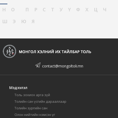
Н
О
П
Р
С
Т
У
Ү
Ф
Х
Ц
Ч
Ш
Э
Ю
Я
contact@mongoltoli.mn
Мэдээлэл
Толь зохиох арга зүй
Толийн сан үсгийн дарааллаар
Толийн зургийн сан
Олон нийтийн нэмсэн үг