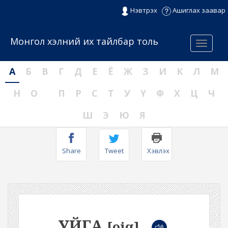
Нэвтрэх
Ашиглах заавар
Монгол хэлний их тайлбар толь
Menu
А
Б
В
Г
Д
Е
Ё
Ж
З
И
К
Л
М
Н
О
П
Р
С
Т
У
Ү
Ф
Х
Ц
Ч
Ш
Э
Ю
Я
Share
Tweet
Хэвлэх
УЙГА
[oiq]