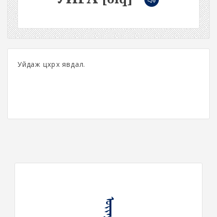
Уйдаж цөхрөх явдал.
ᠤᠶᠢᠭ᠎ᠠ