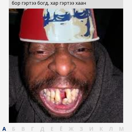
бор гэртээ богд, хар гэртээ хаан
А
Б
В
Г
Д
Е
Ё
Ж
З
И
К
Л
М