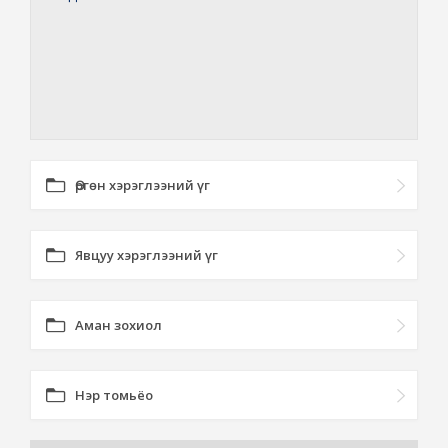
Өргөн хэрэглээний үг
Явцуу хэрэглээний үг
Аман зохиол
Нэр томьёо