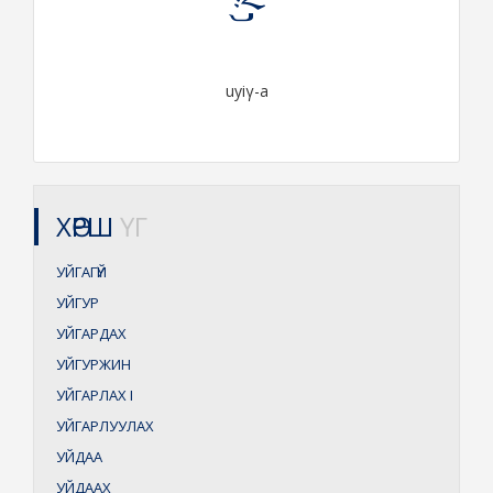
uyiγ-a
ХӨРШ
ҮГ
УЙГАГҮЙ
УЙГУР
УЙГАРДАХ
УЙГУРЖИН
УЙГАРЛАХ
I
УЙГАРЛУУЛАХ
УЙДАА
УЙДААХ