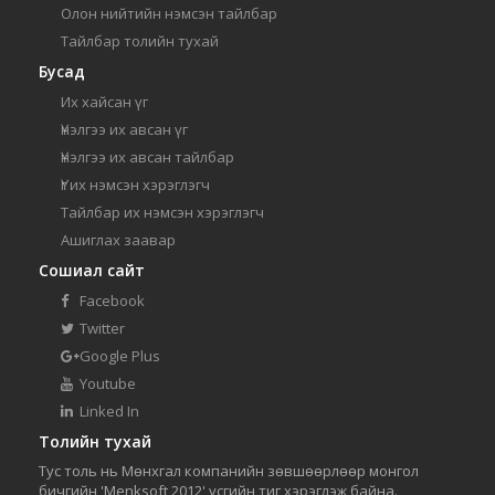
Олон нийтийн нэмсэн тайлбар
Тайлбар толийн тухай
Бусад
Их хайсан үг
Үнэлгээ их авсан үг
Үнэлгээ их авсан тайлбар
Үг их нэмсэн хэрэглэгч
Тайлбар их нэмсэн хэрэглэгч
Ашиглах заавар
Сошиал сайт
Facebook
Twitter
Google Plus
Youtube
Linked In
Толийн тухай
Тус толь нь Мөнхгал компанийн зөвшөөрлөөр монгол
бичгийн 'Menksoft 2012' үсгийн тиг хэрэглэж байна.