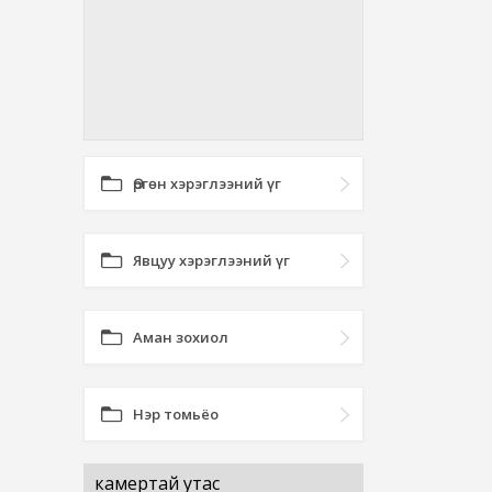
Өргөн хэрэглээний үг
Явцуу хэрэглээний үг
Аман зохиол
Нэр томьёо
камертай утас