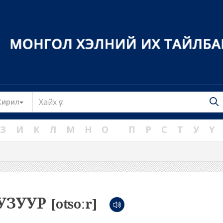
Toggle Dropdown
Кирил
З
И
К
Л
М
Н
О
П
Р
С
Т
У
Ү
УЗУУР
[oʦoːr]