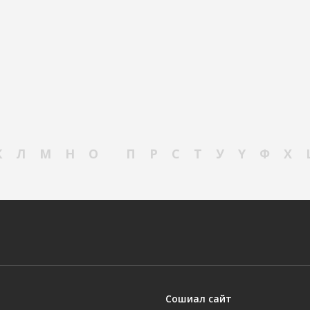
К
Л
М
Н
О
П
Р
С
Т
У
Ү
Ф
Х
Сошиал сайт