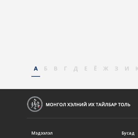
А
Б
В
Г
Д
Е
Ё
Ж
З
И
Мэдээлэл
Бусад