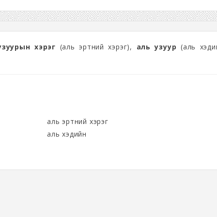
узуурын хэрэг
(аль эртний хэрэг),
аль узуур
(аль хэдий
аль эртний хэрэг
аль хэдийн