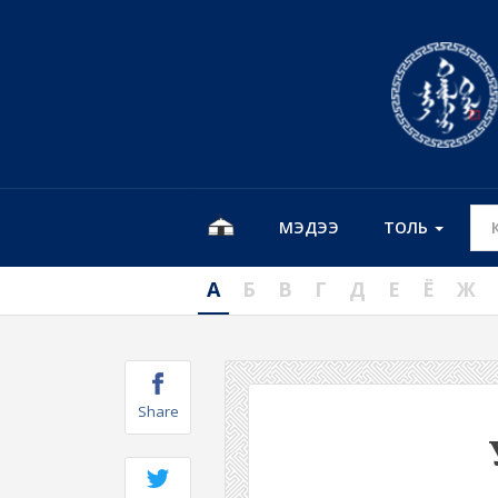
МЭДЭЭ
ТОЛЬ
А
Б
В
Г
Д
Е
Ё
Ж
Share