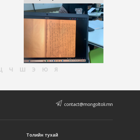
Ц
Ч
Ш
Э
Ю
Я
contact@mongoltoli.mn
Толийн тухай