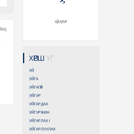
uǰuγur
н);
ХӨРШ
ҮГ
УЙ
УЙГА
УЙГАГҮЙ
УЙГУР
УЙГАРДАХ
УЙГУРЖИН
УЙГАРЛАХ
I
УЙГАРЛУУЛАХ