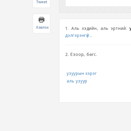
Tweet
Хэвлэх
1. Аль хэдийн, аль эртний:
дэлгэрэнгүй...
2. Ёзоор, бөгс.
узуурын хэрэг
аль узуур