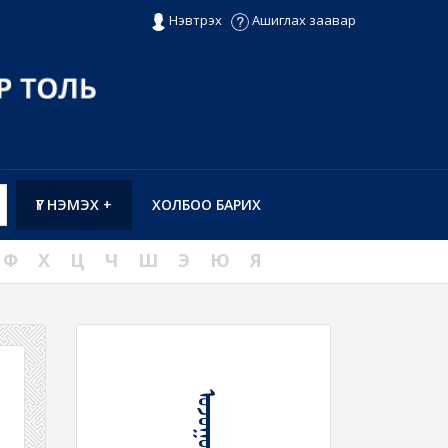
Нэвтрэх
Ашиглах заавар
ҮГ НЭМЭХ +
ХОЛБОО БАРИХ
Ф
Х
Ц
Ч
Ш
Э
Ю
Я
ᠤᠵᠤᠭᠤᠷ