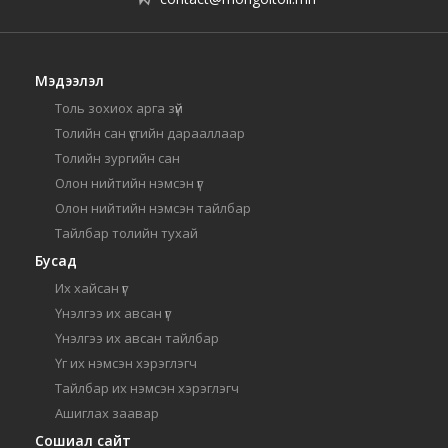
Мэдээлэл
Толь зохиох арга зүй
Толийн сан үсгийн дарааллаар
Толийн зургийн сан
Олон нийтийн нэмсэн үг
Олон нийтийн нэмсэн тайлбар
Тайлбар толийн тухай
Бусад
Их хайсан үг
Үнэлгээ их авсан үг
Үнэлгээ их авсан тайлбар
Үг их нэмсэн хэрэглэгч
Тайлбар их нэмсэн хэрэглэгч
Ашиглах заавар
Сошиал сайт