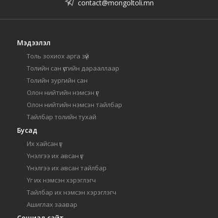
contact@mongoltoli.mn
Мэдээлэл
Толь зохиох арга зүй
Толийн сан үсгийн дарааллаар
Толийн зургийн сан
Олон нийтийн нэмсэн үг
Олон нийтийн нэмсэн тайлбар
Тайлбар толийн тухай
Бусад
Их хайсан үг
Үнэлгээ их авсан үг
Үнэлгээ их авсан тайлбар
Үг их нэмсэн хэрэглэгч
Тайлбар их нэмсэн хэрэглэгч
Ашиглах заавар
Сошиал сайт