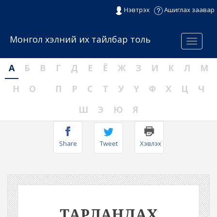
Нэвтрэх
Ашиглах заавар
Монгол хэлний их тайлбар толь
Menu
А
Б
В
Г
Д
Е
Ё
Ж
З
И
К
Л
М
Н
О
П
Р
С
Т
У
Ү
Ф
Х
Ц
Ч
Ш
Э
Ю
Я
Share
Tweet
Хэвлэх
ТАРЛАНДАХ