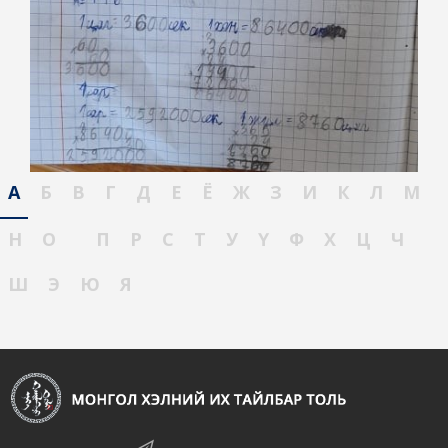
А
Б
В
Г
Д
Е
Ё
Ж
З
И
К
Л
М
Н
О
П
Р
С
Т
У
Ү
Ф
Х
Ц
Ч
Ш
Э
Ю
Я