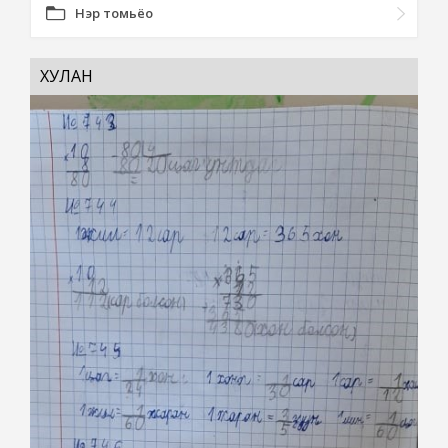
Нэр томьёо
ХУЛАН