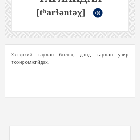
[tʰarɬəntəχ]
Хэтэрхий тарлан болох, дэндүү тарлан учир
тохиромжгүйдэх.