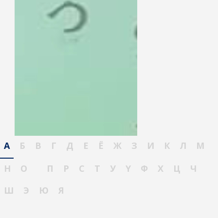
А
Б
В
Г
Д
Е
Ё
Ж
З
И
К
Л
М
Н
О
П
Р
С
Т
У
Ү
Ф
Х
Ц
Ч
Ш
Э
Ю
Я