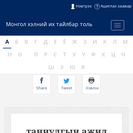
Нэвтрэх
Ашиглах заавар
Монгол хэлний их тайлбар толь
Menu
А
Б
В
Г
Д
Е
Ё
Ж
З
И
К
Л
М
Н
О
П
Р
С
Т
У
Ү
Ф
Х
Ц
Ч
Ш
Э
Ю
Я
Share
Tweet
Хэвлэх
таниулгын ажил