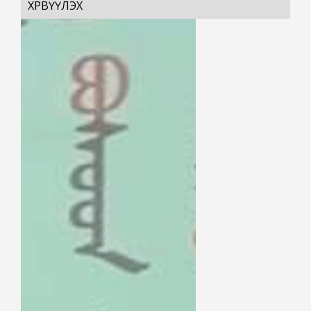
ХӨРВҮҮЛЭХ