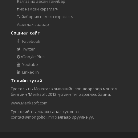
Үнэлгээ их авсан тайлбар
Үг их нэмсэн хэрэглэгч
Тайлбар их нэмсэн хэрэглэгч
Ашиглах заавар
Сошиал сайт
Facebook
Twitter
Google Plus
Youtube
Linked In
Толийн тухай
Тус толь нь Мөнхгал компанийн зөвшөөрлөөр монгол
бичгийн 'Menksoft 2012' үсгийн тиг хэрэглэж байна.
www.Menksoft.com
Тус толийн талаарх санал хүсэлтээ
contact@mongoltoli.mn
хаягаар ирүүлнэ үү.