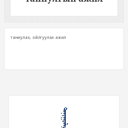
таниулах, ойлгуулах ажил