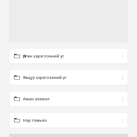
Өргөн хэрэглээний үг
Явцуу хэрэглээний үг
Аман зохиол
Нэр томьёо