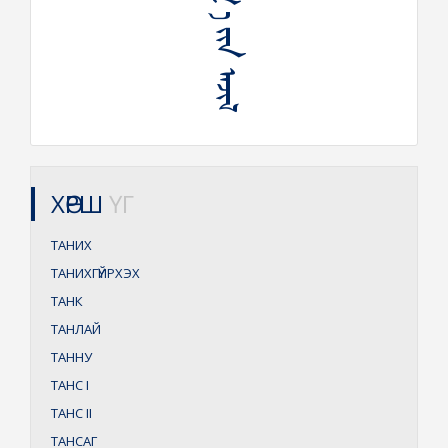
ᠲᠠᠨᠢᠭᠤᠯᠬ᠋ ᠠ ᠶᠢᠨ ᠠᠵᠢᠯ
ХӨРШ
ҮГ
ТАНИХ
ТАНИХГҮЙРХЭХ
ТАНК
ТАНЛАЙ
ТАННУ
ТАНС
I
ТАНС
II
ТАНСАГ