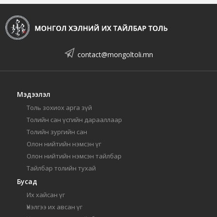
contact@mongoltoli.mn
Мэдээлэл
Толь зохиох арга зүй
Толийн сан үсгийн дарааллаар
Толийн зургийн сан
Олон нийтийн нэмсэн үг
Олон нийтийн нэмсэн тайлбар
Тайлбар толийн тухай
Бусад
Их хайсан үг
Үнэлгээ их авсан үг