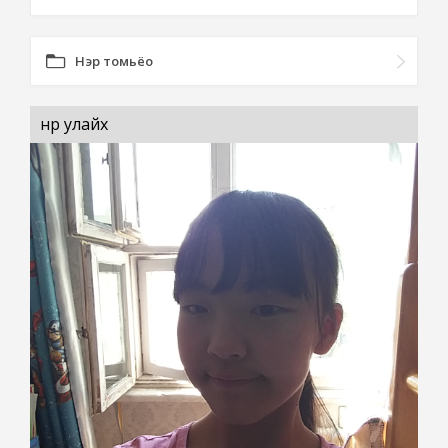
Нэр томьёо
нүүр улайх