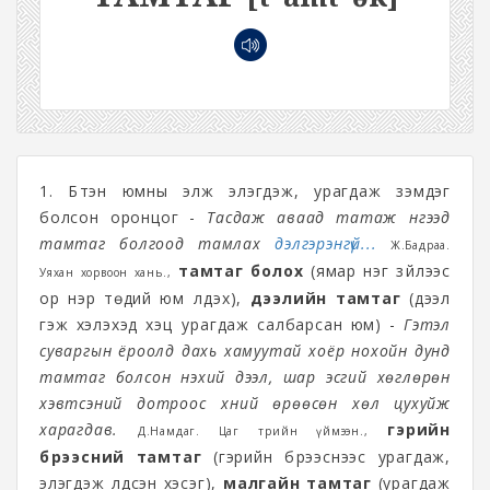
1. Бүтэн юмны элж элэгдэж, урагдаж зэмдэг
болсон оронцог -
Тасдаж аваад татаж үнгээд
тамтаг болгоод тамлах
дэлгэрэнгүй...
Ж.Бадраа.
тамтаг болох
(ямар нэг зүйлээс
Уяхан хорвоон хань.,
ор нэр төдий юм үлдэх),
дээлийн тамтаг
(дээл
гэж хэлэхэд хэцүү урагдаж салбарсан юм) -
Гэтэл
суваргын ёроолд дахь хамуутай хоёр нохойн дунд
тамтаг болсон нэхий дээл, шар эсгий хөглөрөн
хэвтсэний дотроос хүний өрөөсөн хөл цухуйж
харагдав.
гэрийн
Д.Намдаг. Цаг төрийн үймээн.,
бүрээсний тамтаг
(гэрийн бүрээснээс урагдаж,
элэгдэж үлдсэн хэсэг),
малгайн тамтаг
(урагдаж