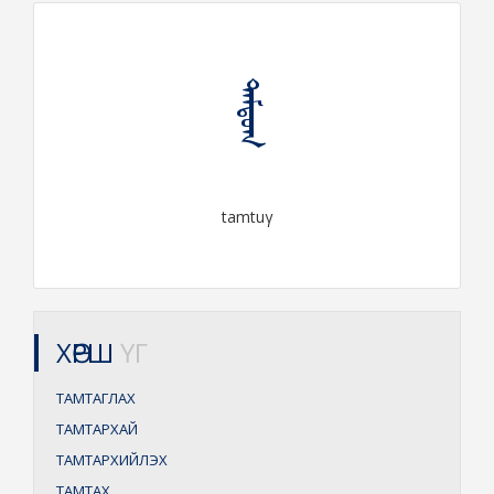
ᠲᠠᠮᠲᠤᠭ
tamtuγ
ХӨРШ
ҮГ
ТАМТАГЛАХ
ТАМТАРХАЙ
ТАМТАРХИЙЛЭХ
ТАМТАХ