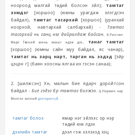
ноороод малгай төдий болсон зүйл);
тамтаг
зэмдэг
[хоршоо] (юмны урагдаж элэгдсэн
байдал),
тамтаг тасархай
[хоршоо] (уранхай
ноорхой, навтархай салбархай) -
Тамтаг
тасархай нь ганц нэг дайралдаж байсан.
Б.Ринчен.
танаг тамтаг
Марк Твений минь махыг идэж дээ.,
[хоршоо] (юмны сайн муу байдал, яс чанар),
тамтаг нь зарц нарт, тарган нь эздэд
[зүйр
цэцэн үг] (баян хоосны ялгаа их гэсэн санаа);
2. [шилжсэн] Хүн, малын бие ядарч доройтсон
байдал -
Бие гэдэг бүр тамтаг болжээ.
Ц.Норжин нар.
Монгол хэлний
дэлгэрэнгүй...
тамтаг болох
ямар нэг зүйлээс ор нэр
төдий юм үлдэх
дээлийн тамтаг
дээл гэж хэлэхэд хэцүү