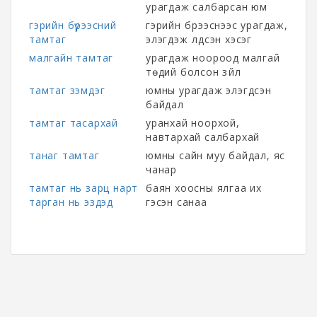
урагдаж салбарсан юм
гэрийн бүрээсний
гэрийн бүрээснээс урагдаж,
тамтаг
элэгдэж үлдсэн хэсэг
малгайн тамтаг
урагдаж ноороод малгай
төдий болсон зүйл
тамтаг зэмдэг
юмны урагдаж элэгдсэн
байдал
тамтаг тасархай
уранхай ноорхой,
навтархай салбархай
танаг тамтаг
юмны сайн муу байдал, яс
чанар
тамтаг нь зарц нарт
баян хоосны ялгаа их
тарган нь эздэд
гэсэн санаа