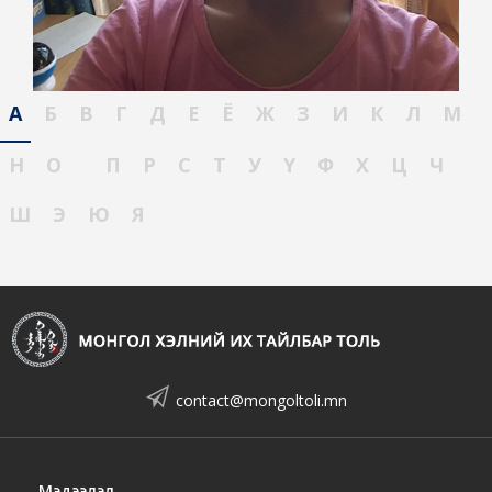
А
Б
В
Г
Д
Е
Ё
Ж
З
И
К
Л
М
Н
О
П
Р
С
Т
У
Ү
Ф
Х
Ц
Ч
Ш
Э
Ю
Я
contact@mongoltoli.mn
Мэдээлэл