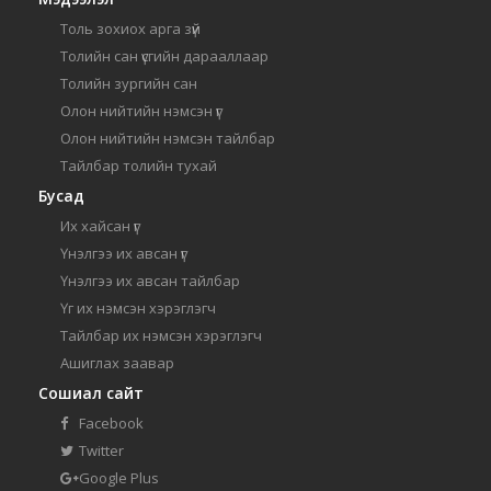
Толь зохиох арга зүй
Толийн сан үсгийн дарааллаар
Толийн зургийн сан
Олон нийтийн нэмсэн үг
Олон нийтийн нэмсэн тайлбар
Тайлбар толийн тухай
Бусад
Их хайсан үг
Үнэлгээ их авсан үг
Үнэлгээ их авсан тайлбар
Үг их нэмсэн хэрэглэгч
Тайлбар их нэмсэн хэрэглэгч
Ашиглах заавар
Сошиал сайт
Facebook
Twitter
Google Plus