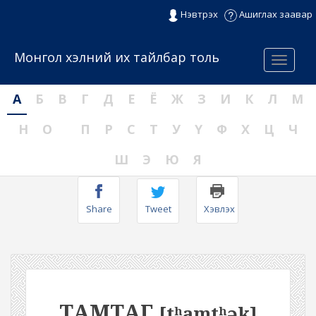
Нэвтрэх
Ашиглах заавар
Монгол хэлний их тайлбар толь
Menu
А
Б
В
Г
Д
Е
Ё
Ж
З
И
К
Л
М
Н
О
П
Р
С
Т
У
Ү
Ф
Х
Ц
Ч
Ш
Э
Ю
Я
Share
Tweet
Хэвлэх
ТАМТАГ
[tʰamtʰək]