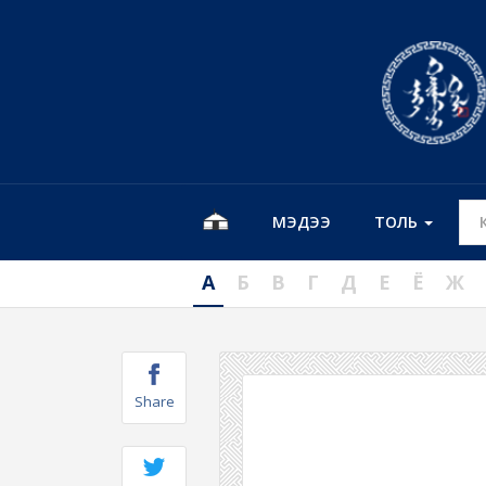
МЭДЭЭ
ТОЛЬ
А
Б
В
Г
Д
Е
Ё
Ж
Share