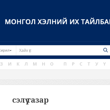
Toggle Dropdown
Кирил
З
И
К
Л
М
Н
О
П
Р
С
Т
У
Ү
сэлүү газар