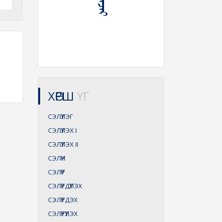
ХӨРШ
ҮГ
СЭЛҮҮЛЭГ
СЭЛҮҮЛЭХ
I
СЭЛҮҮЛЭХ
II
СЭЛҮҮН
СЭЛҮҮР
СЭЛҮҮРДҮҮЛЭХ
СЭЛҮҮРДЭХ
СЭЛҮҮРҮҮЛЭХ