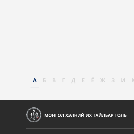
А
Б
В
Г
Д
Е
Ё
Ж
З
И