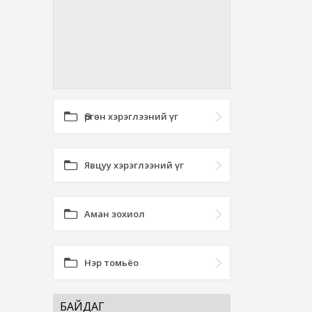
Өргөн хэрэглээний үг
Явцуу хэрэглээний үг
Аман зохиол
Нэр томьёо
БАЙДАГ