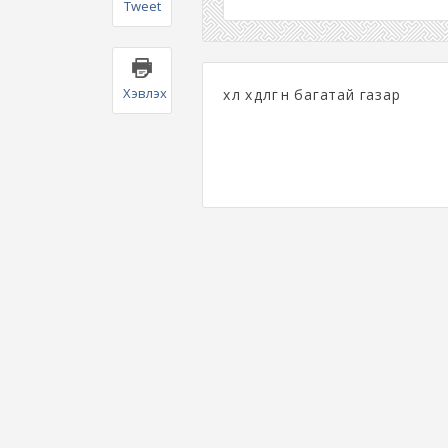
Tweet
Хэвлэх
хөл хөдөлгөөн багатай газар