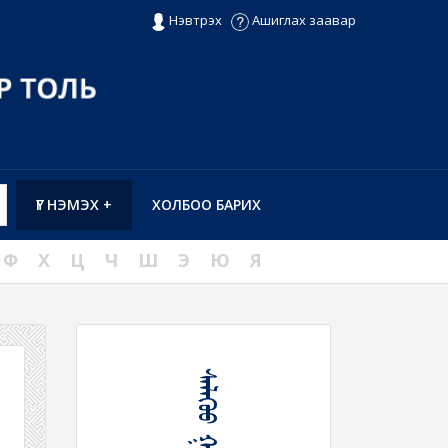
Нэвтрэх
Ашиглах заавар
ҮГ НЭМЭХ +
ХОЛБОО БАРИХ
Ф
Х
Ц
Ч
Ш
Э
Ю
Я
ᠰᠡᠯᠡᠭᠦᠦ ᠭᠠᠵᠠᠷ