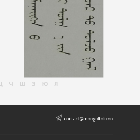
Ц
Ч
Ш
Э
Ю
Я
contact@mongoltoli.mn