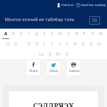
Нэвтрэх
Ашиглах заавар
Монгол хэлний их тайлбар толь
Menu
А
Б
В
Г
Д
Е
Ё
Ж
З
И
К
Л
М
Н
О
П
Р
С
Т
У
Ү
Ф
Х
Ц
Ч
Ш
Э
Ю
Я
Share
Tweet
Хэвлэх
СЭЛДРҮҮЛЭХ