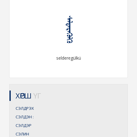
ᠰᠡᠯᠳᠡᠷᠡᠭᠦᠯᠬᠦ
selderegülkü
ХӨРШ
ҮГ
СЭЛДРЭХ
СЭЛДЭН
:
СЭЛДЭР
СЭЛИН