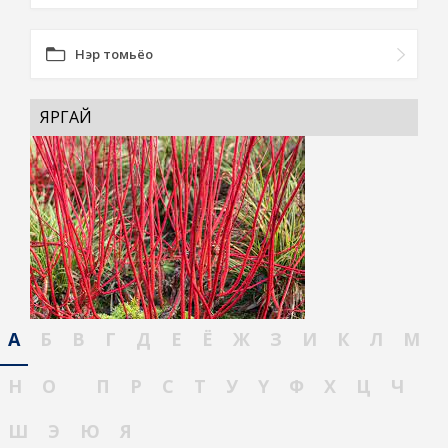
Нэр томьёо
ЯРГАЙ
А
Б
В
Г
Д
Е
Ё
Ж
З
И
К
Л
М
Н
О
П
Р
С
Т
У
Ү
Ф
Х
Ц
Ч
Ш
Э
Ю
Я