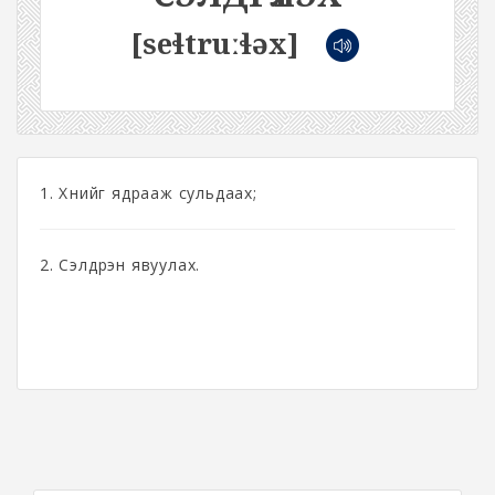
[seɬtruːɬəx]
1. Хүнийг ядрааж сульдаах;
2. Сэлдрэн явуулах.