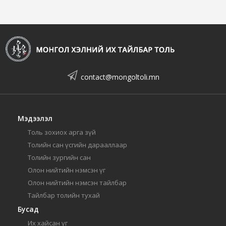
contact@mongoltoli.mn
Мэдээлэл
Толь зохиох арга зүй
Толийн сан үсгийн дарааллаар
Толийн зургийн сан
Олон нийтийн нэмсэн үг
Олон нийтийн нэмсэн тайлбар
Тайлбар толийн тухай
Бусад
Их хайсан үг