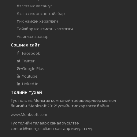
Үнэлгээ их авсан үг
Үнэлгээ их авсан тайлбар
Үг их нэмсэн хэрэглэгч
Тайлбар их нэмсэн хэрэглэгч
Ашиглах заавар
Сошиал сайт
Facebook
Twitter
Google Plus
Youtube
Linked In
Толийн тухай
Тус толь нь Мөнхгал компанийн зөвшөөрлөөр монгол
бичгийн 'Menksoft 2012' үсгийн тиг хэрэглэж байна.
www.Menksoft.com
Тус толийн талаарх санал хүсэлтээ
contact@mongoltoli.mn
хаягаар ирүүлнэ үү.