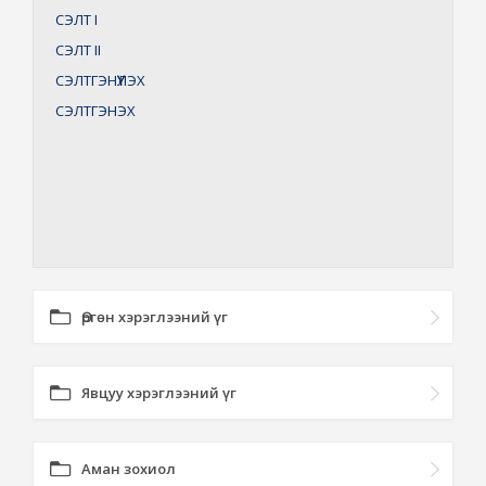
СЭЛТ
I
СЭЛТ
II
СЭЛТГЭНҮҮЛЭХ
СЭЛТГЭНЭХ
Өргөн хэрэглээний үг
Явцуу хэрэглээний үг
Аман зохиол