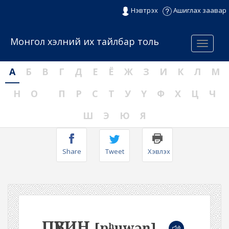
Нэвтрэх
Ашиглах заавар
Монгол хэлний их тайлбар толь
Menu
А
Б
В
Г
Д
Е
Ё
Ж
З
И
К
Л
М
Н
О
П
Р
С
Т
У
Ү
Ф
Х
Ц
Ч
Ш
Э
Ю
Я
Share
Tweet
Хэвлэх
ПҮВИН
[pʰuwəŋ]