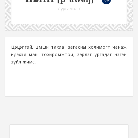
/ ургамал /
Цэцэгтэй, цөмөөшнө тахиа, загасны холимогт чанаж
идэхэд маш тохиромжтой, зэрлэг ургадаг нэгэн
зүйл жимс.