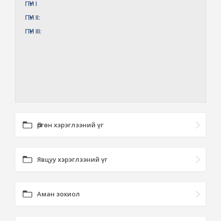
ПҮН
I
ПҮН
II:
ПҮН
III:
Өргөн хэрэглээний үг
Явцуу хэрэглээний үг
Аман зохиол