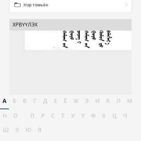
Нэр томьёо
ХӨРВҮҮЛЭХ
А
Б
В
Г
Д
Е
Ё
Ж
З
И
К
Л
М
Н
О
П
Р
С
Т
У
Ү
Ф
Х
Ц
Ч
Ш
Э
Ю
Я