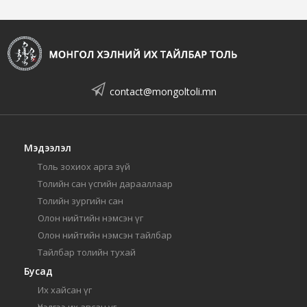
contact@mongoltoli.mn
Мэдээлэл
Толь зохиох арга зүй
Толийн сан үсгийн дарааллаар
Толийн зургийн сан
Олон нийтийн нэмсэн үг
Олон нийтийн нэмсэн тайлбар
Тайлбар толийн тухай
Бусад
Их хайсан үг