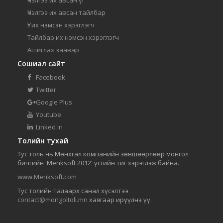
Үнэлгээ их авсан үг
Үнэлгээ их авсан тайлбар
Үг их нэмсэн хэрэглэгч
Тайлбар их нэмсэн хэрэглэгч
Ашиглах заавар
Сошиал сайт
Facebook
Twitter
Google Plus
Youtube
Linked In
Толийн тухай
Тус толь нь Мөнхгал компанийн зөвшөөрлөөр монгол
бичгийн 'Menksoft 2012' үсгийн тиг хэрэглэж байна.
www.Menksoft.com
Тус толийн талаарх санал хүсэлтээ
contact@mongoltoli.mn
хаягаар ирүүлнэ үү.