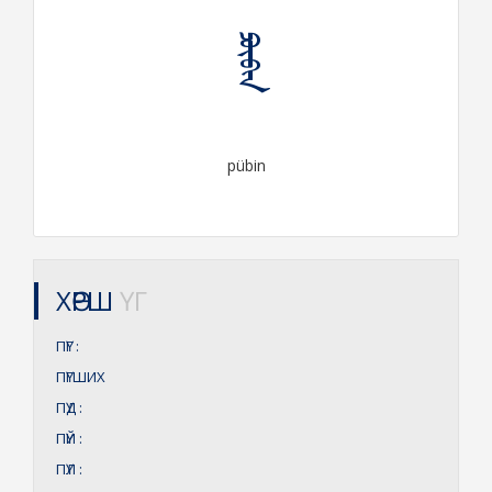
ᠫᠦᠪᠢᠨ
pübin
ХӨРШ
ҮГ
ПҮГ
:
ПҮГШИХ
ПҮД
:
ПҮЙ
:
ПҮЛ
: