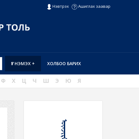
Нэвтрэх
Ашиглах заавар
ҮГ НЭМЭХ +
ХОЛБОО БАРИХ
Ф
Х
Ц
Ч
Ш
Э
Ю
Я
ᠥᠨᠵᠢᠷᠭᠡ