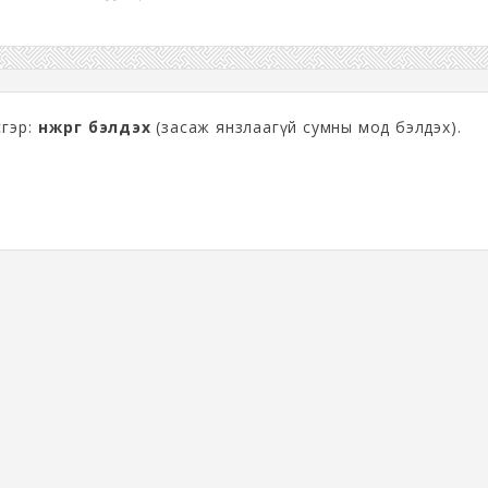
сгэр:
өнжрөг бэлдэх
(засаж янзлаагүй сумны мод бэлдэх).