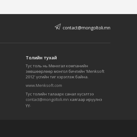
contact@mongoltoli.mn
Толийн тухай
Тус толь нь Мөнхгал компанийн
зөвшөөрлөөр монгол бичгийн 'Menksoft
2012' үсгийн тиг хэрэглэж байна.
www.Menksoft.com
Тус толийн талаарх санал хүсэлтээ
contact@mongoltoli.mn
хаягаар ирүүлнэ
үү.