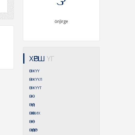
önǰirge
ХӨРШ
ҮГ
ӨНЖҮҮ
ӨНЖҮҮЛ
ӨНЖҮҮТ
ӨНӨ
ӨНӨД
ӨНӨЖИХ
ӨНӨӨ
ӨНӨӨДӨР