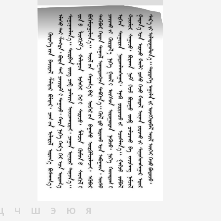
Ц
Ч
Ш
Э
Ю
Я