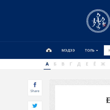
МЭДЭЭ
ТОЛЬ
А
Б
В
Г
Д
Е
Ё
Ж
Share