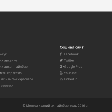
Сошиал сайт
н үг
Facebook
их авсан үг
Twitter
 их авсан тайлбар
Google Plus
мсэн хэрэглэгч
Youtube
 их нэмсэн хэрэглэгч
Linked In
 заавар
© Монгол хэлний их тайлбар толь 2016 он