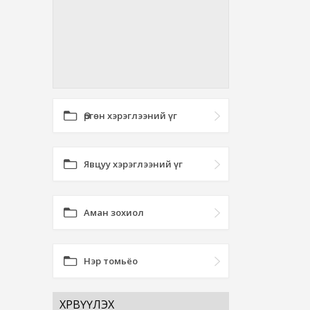
Өргөн хэрэглээний үг
Явцуу хэрэглээний үг
Аман зохиол
Нэр томьёо
ХӨРВҮҮЛЭХ