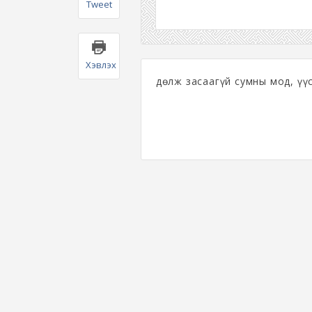
Tweet
Хэвлэх
Өдөлж засаагүй сумны мод, үү