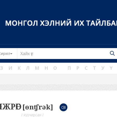
Toggle Dropdown
Кирил
З
И
К
Л
М
Н
О
П
Р
С
Т
У
Ү
ӨНЖРӨГ
[ɵnʧrək]
/ хуучирсан /