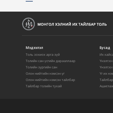
Мэдээлэл
Бусад
Толь зохиох арга зүй
Их хайса
Толийн сан үсгийн дарааллаар
Үнэлгээ 
Толийн зургийн сан
Үнэлгээ
Олон нийтийн нэмсэн үг
Үг их нэ
Олон нийтийн нэмсэн тайлбар
Тайлбар
Тайлбар толийн тухай
Ашиглах